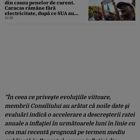
din cauza penelor de curent.
Caracas rămâne fără
electricitate, după ce SUA au
promis modernizarea rețelei
10:35
”În ceea ce priveşte evoluţiile viitoare,
membrii Consiliului au arătat că noile date şi
evaluări indică o accelerare a descreşterii ratei
anuale a inflaţiei în următoarele luni în linie cu
cea mai recentă prognoză pe termen mediu