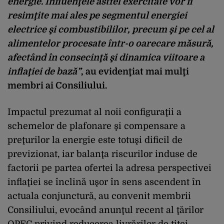
energie. Influenţele astfel exercitate vor fi
resimţite mai ales pe segmentul energiei
electrice şi combustibililor, precum şi pe cel al
alimentelor procesate într-o oarecare măsură,
afectând în consecinţă şi dinamica viitoare a
inflaţiei de bază”
, au evidenţiat mai mulţi
membri ai Consiliului.
Impactul prezumat al noii configuraţii a
schemelor de plafonare şi compensare a
preţurilor la energie este totuşi dificil de
previzionat, iar balanţa riscurilor induse de
factorii pe partea ofertei la adresa perspectivei
inflaţiei se înclină uşor în sens ascendent în
actuala conjunctură, au convenit membrii
Consiliului, evocând anunţul recent al ţărilor
OPEC privind reducerea livrărilor de ţiţei,