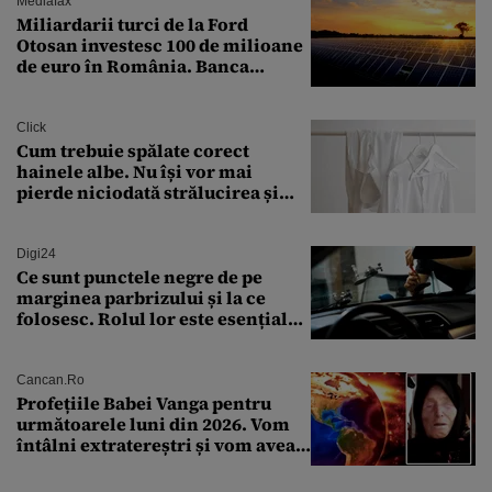
Mediafax
Miliardarii turci de la Ford
Otosan investesc 100 de milioane
de euro în România. Banca
Transilvania le acordă o
finanțare uriașă
Click
Cum trebuie spălate corect
hainele albe. Nu își vor mai
pierde niciodată strălucirea și
culoarea intensă
Digi24
Ce sunt punctele negre de pe
marginea parbrizului și la ce
folosesc. Rolul lor este esențial
pentru siguranța mașinii
Cancan.ro
Profețiile Babei Vanga pentru
următoarele luni din 2026. Vom
întâlni extratereștri și vom avea
un nou conflict global