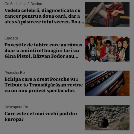
Ce Se Întâmplă Doctore
Vedeta celebră, diagnosticată cu
cancer pentru a doua oară, dar a
ales să păstreze totul secret. Boala
a fost descoperită la un control de
rutină
Ciao.ro
Poveştile de iubire care au rămas
doar o amintire! Imagini tari cu
Gina Pistol, Răzvan Fodor sau
Andra Măruţă şi foştii parteneri
Promotor.ro
Echipa care a creat Porsche 911
Tribute to Transfăgărășan revine
cu un nou proiect spectaculos
Descopera.ro
Care este cel mai vechi pod din
Europa?