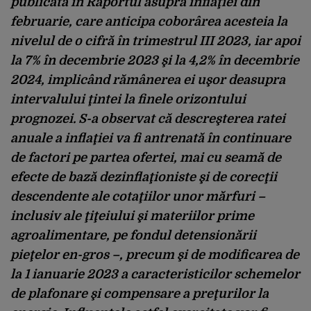
publicată în Raportul asupra inflaţiei din
februarie, care anticipa coborârea acesteia la
nivelul de o cifră în trimestrul III 2023, iar apoi
la 7% în decembrie 2023 şi la 4,2% în decembrie
2024, implicând rămânerea ei uşor deasupra
intervalului ţintei la finele orizontului
prognozei. S-a observat că descreşterea ratei
anuale a inflaţiei va fi antrenată în continuare
de factori pe partea ofertei, mai cu seamă de
efecte de bază dezinflaţioniste şi de corecţii
descendente ale cotaţiilor unor mărfuri –
inclusiv ale ţiţeiului şi materiilor prime
agroalimentare, pe fondul detensionării
pieţelor en-gros –, precum şi de modificarea de
la 1 ianuarie 2023 a caracteristicilor schemelor
de plafonare şi compensare a preţurilor la