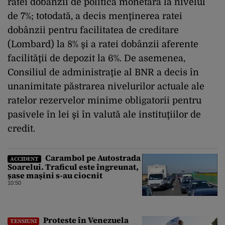
ratei dobânzii de politică monetară la nivelul
de 7%; totodată, a decis menţinerea ratei
dobânzii pentru facilitatea de creditare
(Lombard) la 8% şi a ratei dobânzii aferente
facilităţii de depozit la 6%. De asemenea,
Consiliul de administraţie al BNR a decis în
unanimitate păstrarea nivelurilor actuale ale
ratelor rezervelor minime obligatorii pentru
pasivele în lei şi în valută ale instituţiilor de
credit.
Carambol pe Autostrada
ACCIDENT
Soarelui. Traficul este îngreunat,
șase mașini s-au ciocnit
10:50
Proteste în Venezuela
TENSIUNI