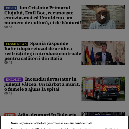
Ion Cristoiu: Primarul
VIDEO
Clujului, Emil Boc, recunoaște
entuziasmat că Untold nu e un
moment de cultură, ci de băutură!
09:58
Spania răspunde
FLASH NEWS
Italiei după refuzul de a ridica
restricțiile și introduce controale
pentru călătorii din Italia
09:48
Incendiu devastator în
INCIDENT
județul Vâlcea. Un bărbat a murit,
o femeie a ajuns la spital
09:41
Adio, drumuri în Bulgaria
LEGE
după țigări și băutură ieftine!
Nouă ne pasă ca datele tale personale să rămână confidențiale
ANAF și Autoritatea Vamală au