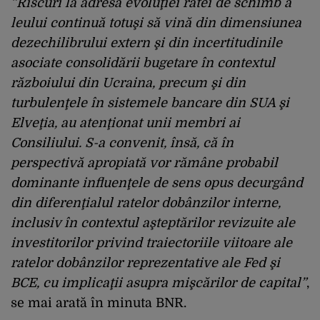
”Riscuri la adresa evoluţiei ratei de schimb a
leului continuă totuşi să vină din dimensiunea
dezechilibrului extern şi din incertitudinile
asociate consolidării bugetare în contextul
războiului din Ucraina, precum şi din
turbulenţele în sistemele bancare din SUA şi
Elveţia, au atenţionat unii membri ai
Consiliului. S-a convenit, însă, că în
perspectivă apropiată vor rămâne probabil
dominante influenţele de sens opus decurgând
din diferenţialul ratelor dobânzilor interne,
inclusiv în contextul aşteptărilor revizuite ale
investitorilor privind traiectoriile viitoare ale
ratelor dobânzilor reprezentative ale Fed şi
BCE, cu implicaţii asupra mişcărilor de capital”
,
se mai arată în minuta BNR.