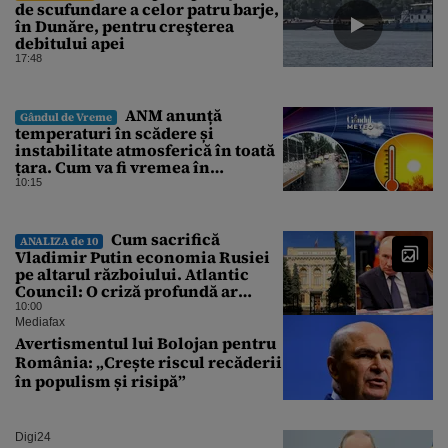
de scufundare a celor patru barje,
în Dunăre, pentru creşterea
debitului apei
17:48
ANM anunță
Gândul de Vreme
temperaturi în scădere și
instabilitate atmosferică în toată
țara. Cum va fi vremea în
București și când vin vijeliile
10:15
Cum sacrifică
ANALIZA de 10
Vladimir Putin economia Rusiei
pe altarul războiului. Atlantic
Council: O criză profundă ar
putea forța Kremlinul să apeleze
10:00
la ultimele resurse ale Băncii
Mediafax
Centrale
Avertismentul lui Bolojan pentru
România: „Crește riscul recăderii
în populism și risipă”
Digi24