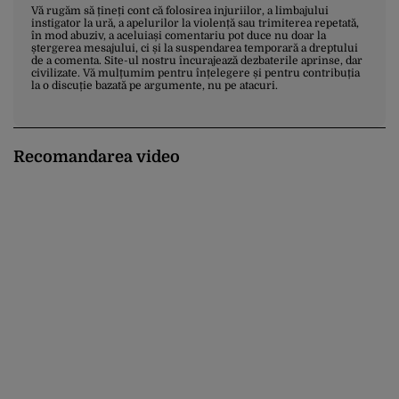
Vă rugăm să țineți cont că folosirea injuriilor, a limbajului
instigator la ură, a apelurilor la violență sau trimiterea repetată,
în mod abuziv, a aceluiași comentariu pot duce nu doar la
ștergerea mesajului, ci și la suspendarea temporară a dreptului
de a comenta. Site-ul nostru încurajează dezbaterile aprinse, dar
civilizate. Vă mulțumim pentru înțelegere și pentru contribuția
la o discuție bazată pe argumente, nu pe atacuri.
Recomandarea video