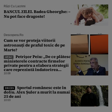
Râzi Cu Lacrimi
BANCUL ZILEI. Badea Gheorghe: –
Nu pot face dragoste!
Descopera.ro
Cum se vor proteja viitorii
astronauți de praful toxic de pe
Marte?
Petrișor Peiu: „De ce plătesc
ATAC
ministerele contracte firmelor
private pentru a elabora strategii
care reprezintă îndatorirea
angajaților din minister?”
10:08
Sportul românesc este în
DECES
doliu. Alex Șuler a murit la numai
25 de ani
10:03