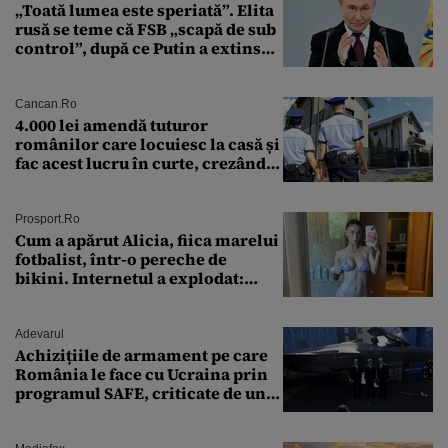
„Toată lumea este speriată”. Elita
rusă se teme că FSB „scapă de sub
control”, după ce Putin a extins
puterea serviciului
Cancan.ro
4.000 lei amendă tuturor
românilor care locuiesc la casă și
fac acest lucru în curte, crezând
că nu îi vede nimeni
Prosport.ro
Cum a apărut Alicia, fiica marelui
fotbalist, într-o pereche de
bikini. Internetul a explodat:
„Zeiță superbă!”
Adevarul
Achizițiile de armament pe care
România le face cu Ucraina prin
programul SAFE, criticate de un
expert în securitate: „Nu știm ce
arme ne trebuie”