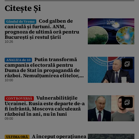
Citește Și
Cod galben de
Gândul de Vreme
caniculă și furtuni. ANM,
prognoza de ultimă oră pentru
București și restul țării
10:26
Putin transformă
ANALIZA de 10
campania electorală pentru
Duma de Stat în propagandă de
război. Nemulțumirea elitelor,
tratată cu indiferență la Kremlin
10:00
Vulnerabilitățile
CONTROVERSĂ
Ucrainei. Rusia este departe de-a
fi înfrântă, Moscova calculează
războiul în ani, nu în luni
09:00
A început operaţiunea
ULTIMA ORĂ