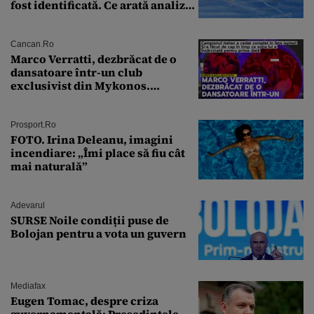
fost identificată. Ce arată analiza
preliminară a epavei
Cancan.ro
Marco Verratti, dezbrăcat de o
dansatoare într-un club
exclusivist din Mykonos.
Campionul italian a cedat
complet în fața ispitei!
Prosport.ro
FOTO. Irina Deleanu, imagini
incendiare: „Îmi place să fiu cât
mai naturală”
Adevarul
SURSE Noile condiții puse de
Bolojan pentru a vota un guvern
Mediafax
Eugen Tomac, despre criza