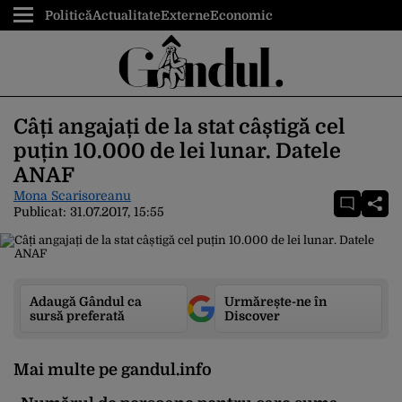
Politică
Actualitate
Externe
Economic
Câți angajați de la stat câștigă cel
puțin 10.000 de lei lunar. Datele
ANAF
Mona Scarisoreanu
Publicat:
31.07.2017, 15:55
Adaugă Gândul ca
Urmărește-ne în
sursă preferată
Discover
Mai multe pe gandul.info