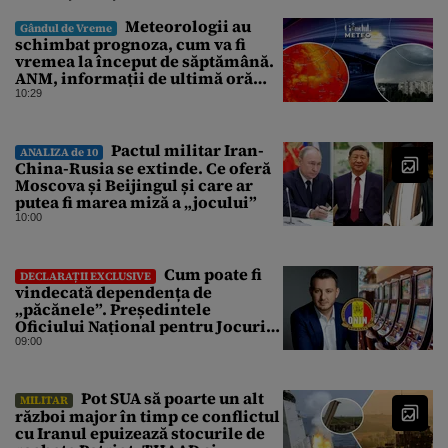
Meteorologii au
Gândul de Vreme
schimbat prognoza, cum va fi
vremea la început de săptămână.
ANM, informații de ultimă oră
pentru Gândul
10:29
Pactul militar Iran-
ANALIZA de 10
China-Rusia se extinde. Ce oferă
Moscova și Beijingul și care ar
putea fi marea miză a „jocului”
10:00
Cum poate fi
DECLARAȚII EXCLUSIVE
vindecată dependența de
„păcănele”. Președintele
Oficiului Național pentru Jocuri
de Noroc propune o ordonanță de
09:00
urgență istorică și explică
procedura de autoexcludere
unică
Pot SUA să poarte un alt
MILITAR
război major în timp ce conflictul
cu Iranul epuizează stocurile de