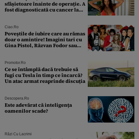
sfâșietoare înainte de operație. A
fost diagnosticată cu cancer la
sân în metastază: „Este singurul
tratament care o să mă ajute să
îmi salvez viața”
Ciao.ro
Poveştile de iubire care au rămas
doar o amintire! Imagini tari cu
Gina Pistol, Răzvan Fodor sau
Andra Măruţă şi foştii parteneri
Promotor.ro
Ce se întâmplă dacă trebuie să
fugi cu Tesla în timp ce încarcă?
Un atac armat reaprinde discuția
Descopera.ro
Este adevărat că inteligența
oamenilor scade?
Râzi Cu Lacrimi