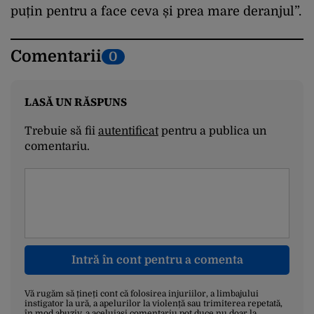
puțin pentru a face ceva și prea mare deranjul”.
Comentarii
0
LASĂ UN RĂSPUNS
Trebuie să fii
autentificat
pentru a publica un
comentariu.
Intră în cont pentru a comenta
Vă rugăm să țineți cont că folosirea injuriilor, a limbajului
instigator la ură, a apelurilor la violență sau trimiterea repetată,
în mod abuziv, a aceluiași comentariu pot duce nu doar la