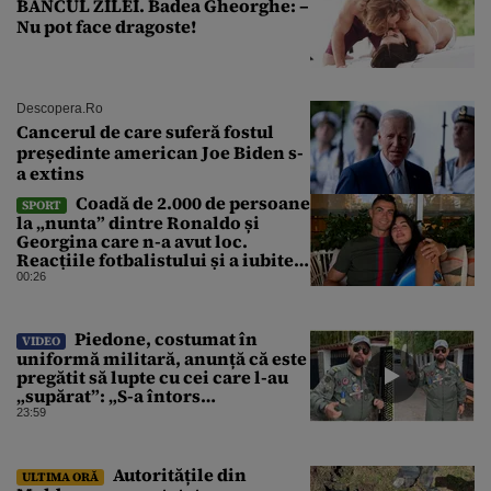
BANCUL ZILEI. Badea Gheorghe: –
Nu pot face dragoste!
Descopera.ro
Cancerul de care suferă fostul
președinte american Joe Biden s-
a extins
Coadă de 2.000 de persoane
SPORT
la „nunta” dintre Ronaldo și
Georgina care n-a avut loc.
Reacțiile fotbalistului și a iubitei
sale pe social media
00:26
Piedone, costumat în
VIDEO
uniformă militară, anunță că este
pregătit să lupte cu cei care l-au
„supărat”: „S-a întors
boomerangul”
23:59
Autoritățile din
ULTIMA ORĂ