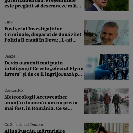
guvernamentală: Președintele
este pregătit să desemneze mâine
un candidat
Click
Fost șef al Investigațiilor
Criminale, dispărut de două zile!
Poliția îl caută în Deva: „L-ați
văzut?”
Digi24
Devin oamenii mai puțin
inteligenți? Ce este „efectul Flynn
invers” și de ce îi îngrijorează pe
cercetători
Cancan.ro
Meteorologii Accuweather
anunță o toamnă cum nu prea a
mai fost, în România. Ce se
întâmplă în septembrie,
octombrie și noiembrie 2026, în
București. Pe ce dată ninge
Ce Se Întâmplă Doctore
Alina Pușcău, mărturisire