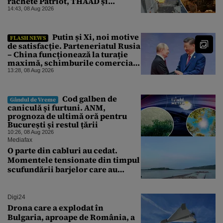
rachete Patriot, THAAD și
Tomahawk?
14:43, 08 Aug 2026
Putin și Xi, noi motive
FLASH NEWS
de satisfacție. Parteneriatul Rusia
– China funcționează la turație
maximă, schimburile comerciale
ating niveluri record
13:28, 08 Aug 2026
Cod galben de
Gândul de Vreme
caniculă și furtuni. ANM,
prognoza de ultimă oră pentru
București și restul țării
10:26, 08 Aug 2026
Mediafax
O parte din cabluri au cedat.
Momentele tensionate din timpul
scufundării barjelor care au
salvat Reactorul 2 de la
Cernavodă
Digi24
Drona care a explodat în
Bulgaria, aproape de România, a