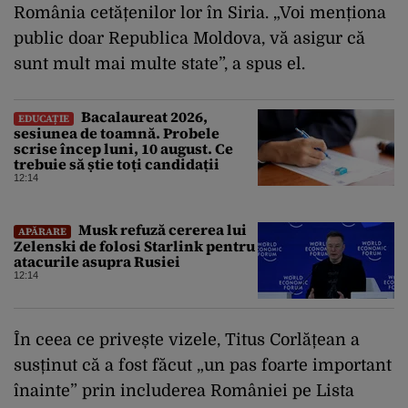
România cetățenilor lor în Siria. „Voi menționa
public doar Republica Moldova, vă asigur că
sunt mult mai multe state”, a spus el.
Bacalaureat 2026,
EDUCAȚIE
sesiunea de toamnă. Probele
scrise încep luni, 10 august. Ce
trebuie să știe toți candidații
12:14
Musk refuză cererea lui
APĂRARE
Zelenski de folosi Starlink pentru
atacurile asupra Rusiei
12:14
În ceea ce privește vizele, Titus Corlățean a
susținut că a fost făcut „un pas foarte important
înainte” prin includerea României pe Lista