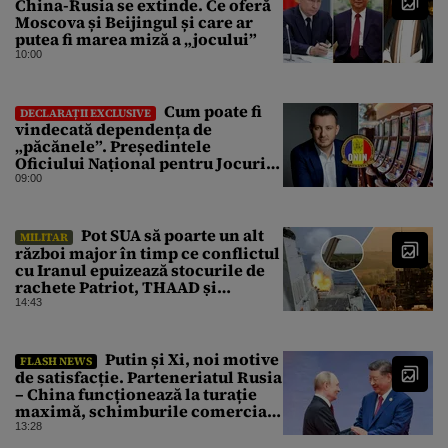
China-Rusia se extinde. Ce oferă
Moscova și Beijingul și care ar
putea fi marea miză a „jocului”
10:00
Cum poate fi
DECLARAȚII EXCLUSIVE
vindecată dependența de
„păcănele”. Președintele
Oficiului Național pentru Jocuri
de Noroc propune o ordonanță de
09:00
urgență istorică și explică
procedura de autoexcludere
unică
Pot SUA să poarte un alt
MILITAR
război major în timp ce conflictul
cu Iranul epuizează stocurile de
rachete Patriot, THAAD și
Tomahawk?
14:43
Putin și Xi, noi motive
FLASH NEWS
de satisfacție. Parteneriatul Rusia
– China funcționează la turație
maximă, schimburile comerciale
ating niveluri record
13:28