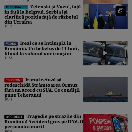
Zelenski și Vučić, față
DIPLOMAȚIE
în față la Belgrad. Serbia își
clarifică poziția față de războiul
din Ucraina
11:53
Ireal ce se întâmplă în
VIDEO
România. Un bebeluș de 11 luni,
filmat la volanul unei mașini
11:33
Iranul refuză să
TENSIUNI
redeschidă Strâmtoarea Ormuz
fără un acord cu SUA. Ce condiții
pune Teheranul
10:41
Tragedie pe străzile din
ACCIDENT
România! Accident grav pe DN6. O
persoană a murit
10:31