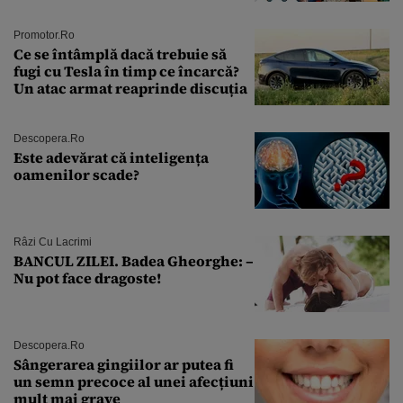
Andra Măruţă şi foştii parteneri
Promotor.ro
Ce se întâmplă dacă trebuie să
fugi cu Tesla în timp ce încarcă?
Un atac armat reaprinde discuția
Descopera.ro
Este adevărat că inteligența
oamenilor scade?
Râzi Cu Lacrimi
BANCUL ZILEI. Badea Gheorghe: –
Nu pot face dragoste!
Descopera.ro
Sângerarea gingiilor ar putea fi
un semn precoce al unei afecțiuni
mult mai grave