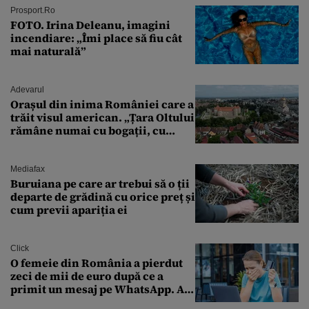
Prosport.ro
FOTO. Irina Deleanu, imagini
incendiare: „Îmi place să fiu cât
mai naturală”
Adevarul
Orașul din inima României care a
trăit visul american. „Țara Oltului
rămâne numai cu bogații, cu
babele, cu moșnegii și cu
sărăntocii”
Mediafax
Buruiana pe care ar trebui să o ții
departe de grădină cu orice preț și
cum previi apariția ei
Click
O femeie din România a pierdut
zeci de mii de euro după ce a
primit un mesaj pe WhatsApp. A
crezut că va moșteni 175.000 de