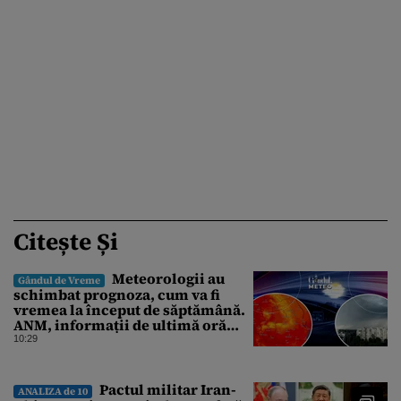
Citește Și
Meteorologii au
Gândul de Vreme
schimbat prognoza, cum va fi
vremea la început de săptămână.
ANM, informații de ultimă oră
pentru Gândul
10:29
Pactul militar Iran-
ANALIZA de 10