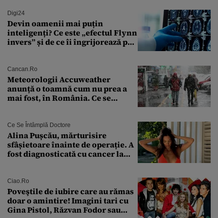
euro din Franța
Digi24
Devin oamenii mai puțin
inteligenți? Ce este „efectul Flynn
invers” și de ce îi îngrijorează pe
cercetători
Cancan.ro
Meteorologii Accuweather
anunță o toamnă cum nu prea a
mai fost, în România. Ce se
întâmplă în septembrie,
octombrie și noiembrie 2026, în
București. Pe ce dată ninge
Ce Se Întâmplă Doctore
Alina Pușcău, mărturisire
sfâșietoare înainte de operație. A
fost diagnosticată cu cancer la
sân în metastază: „Este singurul
tratament care o să mă ajute să
îmi salvez viața”
Ciao.ro
Poveştile de iubire care au rămas
doar o amintire! Imagini tari cu
Gina Pistol, Răzvan Fodor sau