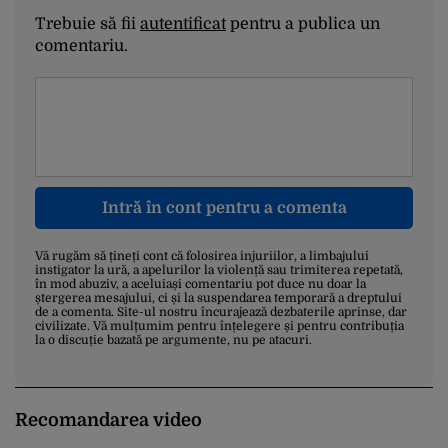
Trebuie să fii
autentificat
pentru a publica un
comentariu.
Intră în cont pentru a comenta
Vă rugăm să țineți cont că folosirea injuriilor, a limbajului
instigator la ură, a apelurilor la violență sau trimiterea repetată,
în mod abuziv, a aceluiași comentariu pot duce nu doar la
ștergerea mesajului, ci și la suspendarea temporară a dreptului
de a comenta. Site-ul nostru încurajează dezbaterile aprinse, dar
civilizate. Vă mulțumim pentru înțelegere și pentru contribuția
la o discuție bazată pe argumente, nu pe atacuri.
Recomandarea video