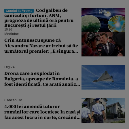
Cod galben de
Gândul de Vreme
caniculă și furtuni. ANM,
prognoza de ultimă oră pentru
București și restul țării
10:26
Mediafax
Crin Antonescu spune că
Alexandru Nazare ar trebui să fie
următorul premier: „E singura
soluție”
Digi24
Drona care a explodat în
Bulgaria, aproape de România, a
fost identificată. Ce arată analiza
preliminară a epavei
Cancan.ro
4.000 lei amendă tuturor
românilor care locuiesc la casă și
fac acest lucru în curte, crezând
că nu îi vede nimeni