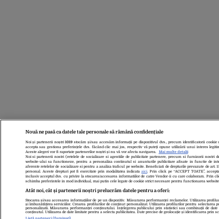
Nouă ne pasă ca datele tale personale să rămână confidențiale
Noi și partenerii noștri
1019
stocăm și/sau accesăm informații pe dispozitivul dvs., precum identificatorii cookie 
accepta sau gestiona preferințele dvs. făcând clic mai jos, respectiv vă puteți opune utilizării unui interes legit
Aceste alegeri vor fi raportate partenerilor noștri și nu vă vor afecta navigarea.
Mai multe detalii
Noi si partenerii nostri (retelele de socializare si agentiile de publicitate partenere, precum si furnizorii nostri
website-ului sa functioneze, pentru a personaliza continutul si anunturile publicitare afisate in functie de inter
aferente retelelor de socializare si pentru a analiza traficul pe website. Beneficiati de drepturile prevazute de art
personal. Aceste drepturi pot fi exercitate prin modalitatea indicata
aici
. Prin click pe “ACCEPT TOATE”, acceptati
inclusiv acceptul dvs. cu privire la stocarea/accesarea informatiilor de catre Vendor-ii cu care colaboram. P
schimba preferintele in mod individual, mai putin cele legate de cookie strict necesare pentru functionarea website
Atât noi, cât și partenerii noștri prelucrăm datele pentru a oferi:
Stocarea și/sau accesarea informațiilor de pe un dispozitiv. Măsurarea performanței reclamelor. Utilizarea profilu
și îmbunătățirea serviciilor. Crearea profilurilor de conținut personalizat. Utilizarea profilurilor pentru selectarea pu
personalizată. Măsurarea performanței conținutului. Înțelegerea publicului prin statistici sau combinații de date di
conținutul. Utilizarea de date limitate pentru a selecta publicitatea. Date precise de geolocație și identificarea prin s
Listă parteneri (furnizori)