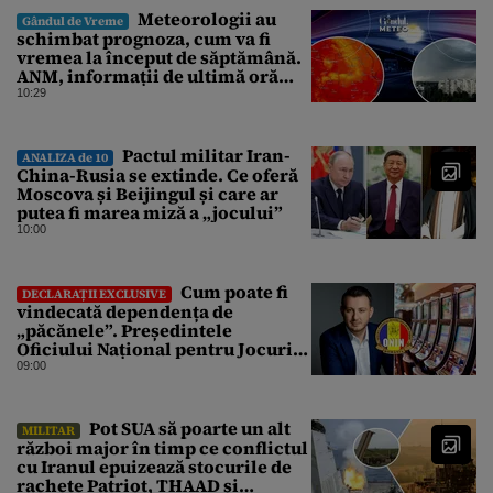
Meteorologii au
Gândul de Vreme
schimbat prognoza, cum va fi
vremea la început de săptămână.
ANM, informații de ultimă oră
pentru Gândul
10:29
Pactul militar Iran-
ANALIZA de 10
China-Rusia se extinde. Ce oferă
Moscova și Beijingul și care ar
putea fi marea miză a „jocului”
10:00
Cum poate fi
DECLARAȚII EXCLUSIVE
vindecată dependența de
„păcănele”. Președintele
Oficiului Național pentru Jocuri
de Noroc propune o ordonanță de
09:00
urgență istorică și explică
procedura de autoexcludere
unică
Pot SUA să poarte un alt
MILITAR
război major în timp ce conflictul
cu Iranul epuizează stocurile de
rachete Patriot, THAAD și