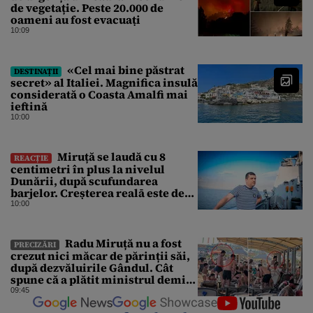
de vegetație. Peste 20.000 de
oameni au fost evacuați
10:09
«Cel mai bine păstrat
DESTINAȚII
secret» al Italiei. Magnifica insulă
considerată o Coasta Amalfi mai
ieftină
10:00
Miruță se laudă cu 8
REACȚIE
centimetri în plus la nivelul
Dunării, după scufundarea
barjelor. Creșterea realā este de
doar 4 centimetri
10:00
Radu Miruță nu a fost
PRECIZĂRI
crezut nici măcar de părinții săi,
după dezvăluirile Gândul. Cât
spune că a plătit ministrul demis
pentru vacanța la 5 stele în Turcia
09:45