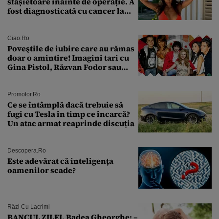
sfâșietoare înainte de operație. A
fost diagnosticată cu cancer la
sân în metastază: „Este singurul
tratament care o să mă ajute să
îmi salvez viața”
Ciao.ro
Poveştile de iubire care au rămas
doar o amintire! Imagini tari cu
Gina Pistol, Răzvan Fodor sau
Andra Măruţă şi foştii parteneri
Promotor.ro
Ce se întâmplă dacă trebuie să
fugi cu Tesla în timp ce încarcă?
Un atac armat reaprinde discuția
Descopera.ro
Este adevărat că inteligența
oamenilor scade?
Râzi Cu Lacrimi
BANCUL ZILEI. Badea Gheorghe: –