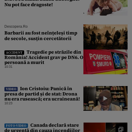
Nu pot face dragoste!
Descopera.ro
Barbarii au fost neînțeleși timp
de secole, susțin cercetătorii
Tragedie pe străzile din
ACCIDENT
România! Accident grav pe DN6. O
persoană a murit
10:31
Ion Cristoiu: Panică în
VIDEO
presa de partid și de stat: Drona
nu era rusească; era ucraineană!
10:23
Canada declară stare
FOTO-VIDEO
de urgență din cauza incendiilor