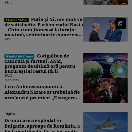
Tomahawk?
14:43
Putin și Xi, noi motive
FLASH NEWS
de satisfacție. Parteneriatul Rusia
– China funcționează la turație
maximă, schimburile comerciale
ating niveluri record
13:28
Cod galben de
Gândul de Vreme
caniculă și furtuni. ANM,
prognoza de ultimă oră pentru
București și restul țării
10:26
Mediafax
Crin Antonescu spune că
Alexandru Nazare ar trebui să fie
următorul premier: „E singura
soluție”
Digi24
Drona care a explodat în
Bulgaria, aproape de România, a
fost identificată. Ce arată analiza