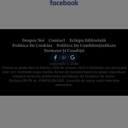
Despre Noi
Contact
Echipa Editorială
Politica De Cookies
Politica De Confidențialitate
Termeni Și Condiții
copyright © 2026
Citarea se poate face în limita a 250 de semne. Nici o instituţie sau persoană
(site-uri, instituţii mass-media, firme de monitorizare) nu poate reproduce
integral scrierile publicistice purtătoare de Drepturi de Autor.
Decizia ONJN nr. 1598/16.09.2021. Jocurile de noroc sunt interzise
minorilor.