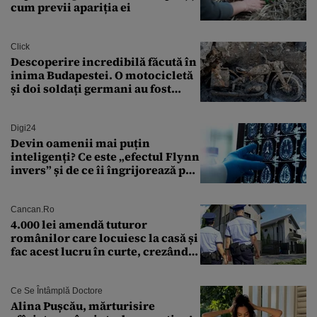
cum previi apariția ei
Click
Descoperire incredibilă făcută în
inima Budapestei. O motocicletă
și doi soldați germani au fost
găsiți în Dunăre
Digi24
Devin oamenii mai puțin
inteligenți? Ce este „efectul Flynn
invers” și de ce îi îngrijorează pe
cercetători
Cancan.ro
4.000 lei amendă tuturor
românilor care locuiesc la casă și
fac acest lucru în curte, crezând
că nu îi vede nimeni
Ce Se Întâmplă Doctore
Alina Pușcău, mărturisire