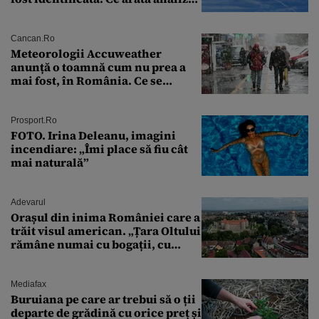
preliminară a epavei
Cancan.ro
Meteorologii Accuweather
anunță o toamnă cum nu prea a
mai fost, în România. Ce se
întâmplă în septembrie,
octombrie și noiembrie 2026, în
București. Pe ce dată ninge
Prosport.ro
FOTO. Irina Deleanu, imagini
incendiare: „Îmi place să fiu cât
mai naturală”
Adevarul
Orașul din inima României care a
trăit visul american. „Țara Oltului
rămâne numai cu bogații, cu
babele, cu moșnegii și cu
sărăntocii”
Mediafax
Buruiana pe care ar trebui să o ții
departe de grădină cu orice preț și