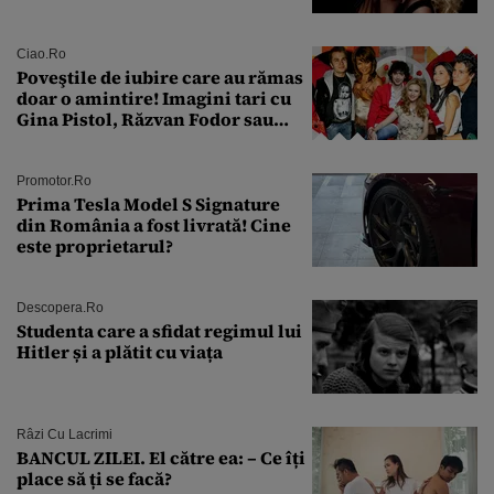
condamnată la închisoare cu
suspendare. Ce acuzații i se aduc
Ciao.ro
Poveştile de iubire care au rămas
doar o amintire! Imagini tari cu
Gina Pistol, Răzvan Fodor sau
Andra Măruţă şi foştii parteneri
Promotor.ro
Prima Tesla Model S Signature
din România a fost livrată! Cine
este proprietarul?
Descopera.ro
Studenta care a sfidat regimul lui
Hitler și a plătit cu viața
Râzi Cu Lacrimi
BANCUL ZILEI. El către ea: – Ce îți
place să ți se facă?