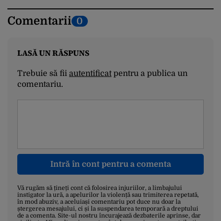
Comentarii
0
LASĂ UN RĂSPUNS
Trebuie să fii
autentificat
pentru a publica un
comentariu.
Intră în cont pentru a comenta
Vă rugăm să țineți cont că folosirea injuriilor, a limbajului
instigator la ură, a apelurilor la violență sau trimiterea repetată,
în mod abuziv, a aceluiași comentariu pot duce nu doar la
ștergerea mesajului, ci și la suspendarea temporară a dreptului
de a comenta. Site-ul nostru încurajează dezbaterile aprinse, dar