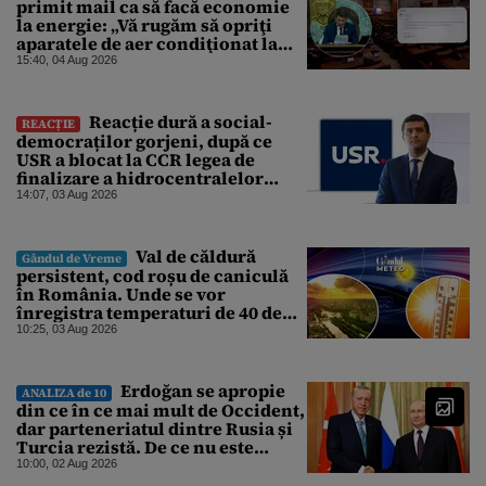
primit mail ca să facă economie
la energie: „Vă rugăm să opriţi
aparatele de aer condiţionat la
sfârşitul programului”
15:40, 04 Aug 2026
Reacție dură a social-
REACȚIE
democraților gorjeni, după ce
USR a blocat la CCR legea de
finalizare a hidrocentralelor
abandonate. „Nu ne-ar surprinde
14:07, 03 Aug 2026
dacă Miruță și USR ar acuza PSD și
de faptul că asupra Europei s-a
abătut o cupolă de foc”
Val de căldură
Gândul de Vreme
persistent, cod roșu de caniculă
în România. Unde se vor
înregistra temperaturi de 40 de
grade, potrivit ANM
10:25, 03 Aug 2026
Erdoğan se apropie
ANALIZA de 10
din ce în ce mai mult de Occident,
dar parteneriatul dintre Rusia și
Turcia rezistă. De ce nu este
Moscova îngrijorată de
10:00, 02 Aug 2026
orientarea spre vest a Ankarei