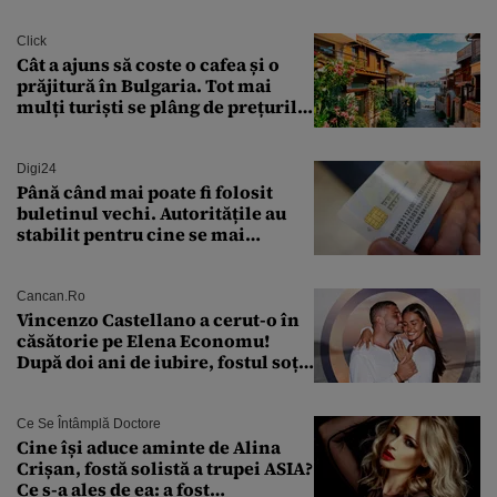
Click
Cât a ajuns să coste o cafea și o
prăjitură în Bulgaria. Tot mai
mulți turiști se plâng de prețurile
ridicate
Digi24
Până când mai poate fi folosit
buletinul vechi. Autoritățile au
stabilit pentru cine se mai
eliberează cartea de identitate
model 1997
Cancan.ro
Vincenzo Castellano a cerut-o în
căsătorie pe Elena Economu!
După doi ani de iubire, fostul soț
al Antoniei se pregătește de nuntă
Ce Se Întâmplă Doctore
Cine își aduce aminte de Alina
Crișan, fostă solistă a trupei ASIA?
Ce s-a ales de ea: a fost