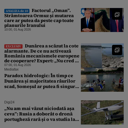
Factorul „Oman”.
ANALIZA de 10
Strâmtoarea Ormuz și mutarea
care ar putea da peste cap toate
planurile Iranului
10:00, 01 Aug 2026
Dunărea a scăzut la cote
EXCLUSIV
alarmante. De ce nu activează
România mecanismele europene
de cooperare? Expert: „Nu cred că
a sta și a aștepta ploaia reprezintă
07:00, 01 Aug 2026
o strategie viabilă”
Mediafax
Paradox hidrologic: În timp ce
Dunărea și majoritatea râurilor
scad, Someșul ar putea fi singurul
mare râu cu debite în creștere
Digi24
„Nu am mai văzut niciodată așa
ceva”: Rusia a doborât o dronă
portugheză rară și o va studia la
un institut de cercetare