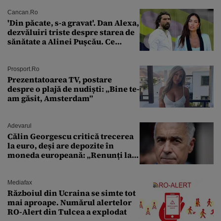
Cancan.ro
'Din păcate, s-a gravat'. Dan Alexa,
dezvăluiri triste despre starea de
sănătate a Alinei Pușcău. Ce
discuție au avut cu două zile în
urmă
Prosport.ro
Prezentatoarea TV, postare
despre o plajă de nudiști: „Bine te-
am găsit, Amsterdam”
Adevarul
Călin Georgescu critică trecerea
la euro, deși are depozite în
moneda europeană: „Renunți la
leu, renunți la suveranitate”
Mediafax
Războiul din Ucraina se simte tot
mai aproape. Numărul alertelor
RO-Alert din Tulcea a explodat