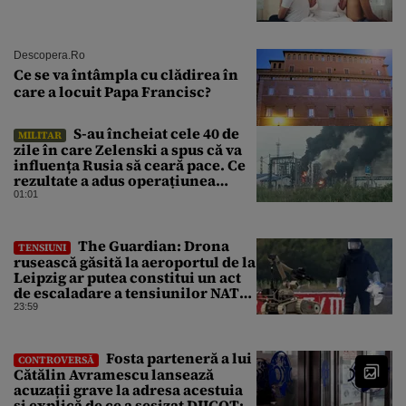
Descopera.ro
Ce se va întâmpla cu clădirea în
care a locuit Papa Francisc?
S-au încheiat cele 40 de
MILITAR
zile în care Zelenski a spus că va
influența Rusia să ceară pace. Ce
rezultate a adus operațiunea
Kievului
01:01
The Guardian: Drona
TENSIUNI
rusească găsită la aeroportul de la
Leipzig ar putea constitui un act
de escaladare a tensiunilor NATO-
Rusia
23:59
Fosta parteneră a lui
CONTROVERSĂ
Cătălin Avramescu lansează
acuzații grave la adresa acestuia
și explică de ce a sesizat DIICOT: