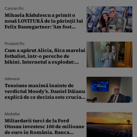
Cancan.ro
Mihaela Rădulescu a primit o
nouă LOVITURĂ de la părinții lui
Felix Baumgartner: 'Am fost
ȘTEARSĂ complet din
Prosport.ro
Cum a apărut Alicia, fiica marelui
fotbalist, într-o pereche de
bikini. Internetul a explodat:
„Zeiță superbă!”
Adevarul
Tensiune maximă înainte de
verdictul Moody’s. Daniel Dăianu
explică de ce decizia este crucială
pentru economia României
Mediafax
Miliardarii turci de la Ford
Otosan investesc 100 de milioane
de euro în România. Banca