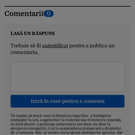
Comentarii
0
LASĂ UN RĂSPUNS
Trebuie să fii
autentificat
pentru a publica un
comentariu.
Intră în cont pentru a comenta
Vă rugăm să țineți cont că folosirea injuriilor, a limbajului
instigator la ură, a apelurilor la violență sau trimiterea repetată,
în mod abuziv, a aceluiași comentariu pot duce nu doar la
ștergerea mesajului, ci și la suspendarea temporară a dreptului
de a comenta. Site-ul nostru încurajează dezbaterile aprinse, dar