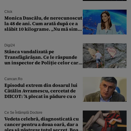
Transilvania le acordă o
finanțare uriașă
Click
Monica Dascălu, de nerecunoscut
la 48 de ani. Cum arată după ce a
slăbit 10 kilograme. „Nu mă simt
bine în această perioadă”
Digi24
Stânca vandalizată pe
Transfăgărășan. Ce le răspunde
un inspector de Poliție celor care
întreabă: „Dar ce a făcut?”
Cancan.ro
Episodul extrem din dosarul lui
Cătălin Avramescu, cercetat de
DIICOT: 'A plecat în pădure cu o
Ce Se Întâmplă Doctore
Vedeta celebră, diagnosticată cu
cancer pentru a doua oară, dar a
ales să păstreze totul secret. Boala