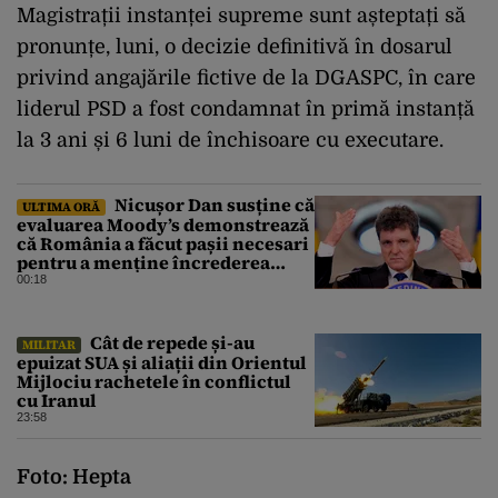
Magistrații instanței supreme sunt așteptați să
pronunțe, luni, o decizie definitivă în dosarul
privind angajările fictive de la DGASPC, în care
liderul PSD a fost condamnat în primă instanță
la 3 ani și 6 luni de închisoare cu executare.
Nicușor Dan susține că
ULTIMA ORĂ
evaluarea Moody’s demonstrează
că România a făcut pașii necesari
pentru a menține încrederea
investitorilor: „Totuși,
00:18
perspectiva rămâne rezervată”
Cât de repede și-au
MILITAR
epuizat SUA și aliații din Orientul
Mijlociu rachetele în conflictul
cu Iranul
23:58
Foto: Hepta