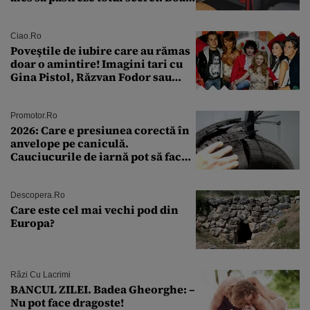
a fost descoperită la un control de
rutină
Ciao.ro
Poveştile de iubire care au rămas
doar o amintire! Imagini tari cu
Gina Pistol, Răzvan Fodor sau
Andra Măruţă şi foştii parteneri
Promotor.ro
2026: Care e presiunea corectă în
anvelope pe caniculă.
Cauciucurile de iarnă pot să facă
explozie la peste 40°C?
Descopera.ro
Care este cel mai vechi pod din
Europa?
Râzi Cu Lacrimi
BANCUL ZILEI. Badea Gheorghe: –
Nu pot face dragoste!