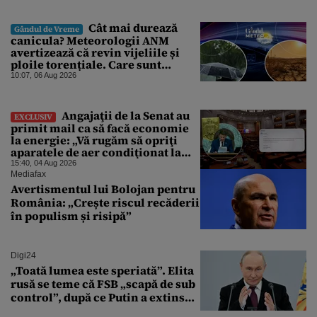
Cât mai durează
Gândul de Vreme
canicula? Meteorologii ANM
avertizează că revin vijeliile și
ploile torențiale. Care sunt
zonele vizate, începând chiar de
10:07, 06 Aug 2026
azi
Angajaţii de la Senat au
EXCLUSIV
primit mail ca să facă economie
la energie: „Vă rugăm să opriţi
aparatele de aer condiţionat la
sfârşitul programului”
15:40, 04 Aug 2026
Mediafax
Avertismentul lui Bolojan pentru
România: „Crește riscul recăderii
în populism și risipă”
Digi24
„Toată lumea este speriată”. Elita
rusă se teme că FSB „scapă de sub
control”, după ce Putin a extins
puterea serviciului