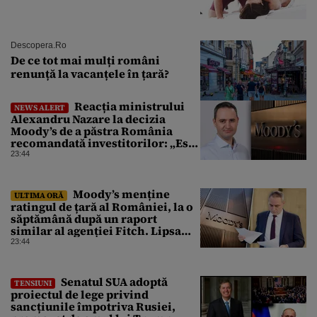
Descopera.ro
De ce tot mai mulți români
renunță la vacanțele în țară?
Reacția ministrului
NEWS ALERT
Alexandru Nazare la decizia
Moody’s de a păstra România
recomandată investitorilor: „Este
un răgaz, dar în niciun caz un
23:44
motiv de relaxare”
Moody’s menține
ULTIMA ORĂ
ratingul de țară al României, la o
săptămână după un raport
similar al agenției Fitch. Lipsa
unui guvern cu puteri depline,
23:44
principala vulnerabilitate din
raport
Senatul SUA adoptă
TENSIUNI
proiectul de lege privind
sancțiunile împotriva Rusiei,