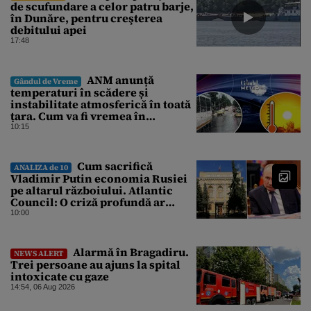
de scufundare a celor patru barje,
în Dunăre, pentru creşterea
debitului apei
17:48
ANM anunță
Gândul de Vreme
temperaturi în scădere și
instabilitate atmosferică în toată
țara. Cum va fi vremea în
București și când vin vijeliile
10:15
Cum sacrifică
ANALIZA de 10
Vladimir Putin economia Rusiei
pe altarul războiului. Atlantic
Council: O criză profundă ar
putea forța Kremlinul să apeleze
10:00
la ultimele resurse ale Băncii
Centrale
Alarmă în Bragadiru.
NEWS ALERT
Trei persoane au ajuns la spital
intoxicate cu gaze
14:54, 06 Aug 2026