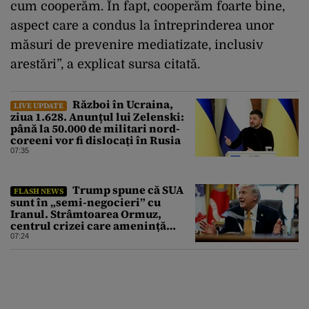
cum cooperăm. În fapt, cooperăm foarte bine,
aspect care a condus la întreprinderea unor
măsuri de prevenire mediatizate, inclusiv
arestări”, a explicat sursa citată.
Război în Ucraina,
LIVE UPDATE
ziua 1.628. Anunțul lui Zelenski:
până la 50.000 de militari nord-
coreeni vor fi dislocați în Rusia
07:35
Trump spune că SUA
FLASH NEWS
sunt în „semi-negocieri” cu
Iranul. Strâmtoarea Ormuz,
centrul crizei care amenință
piața mondială a petrolului
07:24