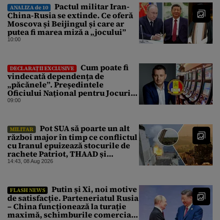
Pactul militar Iran-
ANALIZA de 10
China-Rusia se extinde. Ce oferă
Moscova și Beijingul și care ar
putea fi marea miză a „jocului”
10:00
Cum poate fi
DECLARAȚII EXCLUSIVE
vindecată dependența de
„păcănele”. Președintele
Oficiului Național pentru Jocuri
de Noroc propune o ordonanță de
09:00
urgență istorică și explică
procedura de autoexcludere
unică
Pot SUA să poarte un alt
MILITAR
război major în timp ce conflictul
cu Iranul epuizează stocurile de
rachete Patriot, THAAD și
Tomahawk?
14:43, 08 Aug 2026
Putin și Xi, noi motive
FLASH NEWS
de satisfacție. Parteneriatul Rusia
– China funcționează la turație
maximă, schimburile comerciale