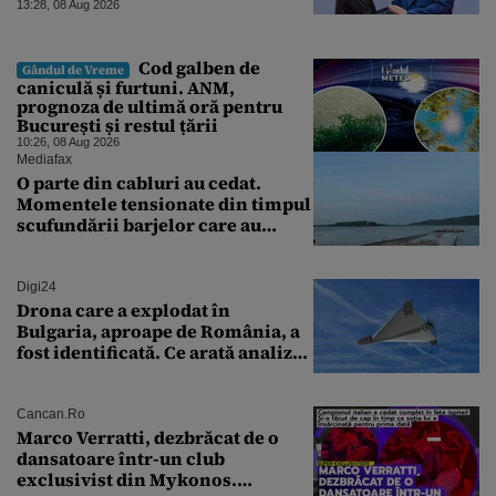
ating niveluri record
13:28, 08 Aug 2026
Cod galben de
Gândul de Vreme
caniculă și furtuni. ANM,
prognoza de ultimă oră pentru
București și restul țării
10:26, 08 Aug 2026
Mediafax
O parte din cabluri au cedat.
Momentele tensionate din timpul
scufundării barjelor care au
salvat Reactorul 2 de la
Cernavodă
Digi24
Drona care a explodat în
Bulgaria, aproape de România, a
fost identificată. Ce arată analiza
preliminară a epavei
Cancan.ro
Marco Verratti, dezbrăcat de o
dansatoare într-un club
exclusivist din Mykonos.