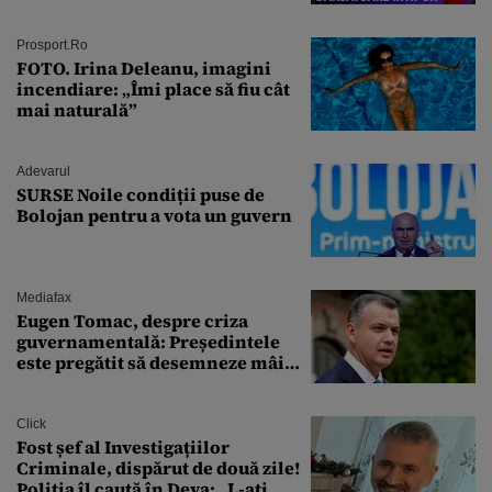
Campionul italian a cedat
complet în fața ispitei!
Prosport.ro
FOTO. Irina Deleanu, imagini
incendiare: „Îmi place să fiu cât
mai naturală”
Adevarul
SURSE Noile condiții puse de
Bolojan pentru a vota un guvern
Mediafax
Eugen Tomac, despre criza
guvernamentală: Președintele
este pregătit să desemneze mâine
un candidat
Click
Fost șef al Investigațiilor
Criminale, dispărut de două zile!
Poliția îl caută în Deva: „L-ați