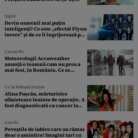
văzut?”
Digi24
Devin oamenii mai puțin
inteligenți? Ce este „efectul Flynn
invers” și de ce îi îngrijorează pe
cercetători
Cancan.ro
Meteorologii Accuweather
anunță o toamnă cum nu prea a
mai fost, în România. Ce se
întâmplă în septembrie,
octombrie și noiembrie 2026, în
București. Pe ce dată ninge
Ce Se Întâmplă Doctore
Alina Pușcău, mărturisire
sfâșietoare înainte de operație. A
fost diagnosticată cu cancer la
sân în metastază: „Este singurul
tratament care o să mă ajute să
îmi salvez viața”
Ciao.ro
Poveştile de iubire care au rămas
doar o amintire! Imagini tari cu