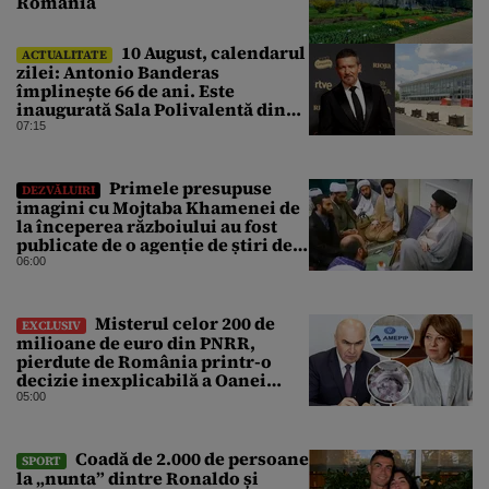
România
10 August, calendarul
ACTUALITATE
zilei: Antonio Banderas
împlinește 66 de ani. Este
inaugurată Sala Polivalentă din
București
07:15
Primele presupuse
DEZVĂLUIRI
imagini cu Mojtaba Khamenei de
la începerea războiului au fost
publicate de o agenție de știri de
stat din Iran
06:00
Misterul celor 200 de
EXCLUSIV
milioane de euro din PNRR,
pierdute de România printr-o
decizie inexplicabilă a Oanei
Gheorghiu. Ultima hotărâre de
05:00
guvern ar încerca să repare
greșeala vicepremierului
Coadă de 2.000 de persoane
SPORT
la „nunta” dintre Ronaldo și