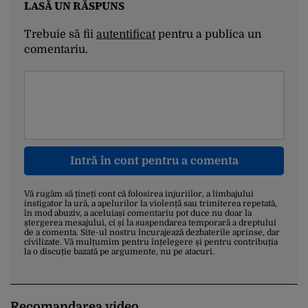
LASĂ UN RĂSPUNS
Trebuie să fii
autentificat
pentru a publica un
comentariu.
Intră în cont pentru a comenta
Vă rugăm să țineți cont că folosirea injuriilor, a limbajului
instigator la ură, a apelurilor la violență sau trimiterea repetată,
în mod abuziv, a aceluiași comentariu pot duce nu doar la
ștergerea mesajului, ci și la suspendarea temporară a dreptului
de a comenta. Site-ul nostru încurajează dezbaterile aprinse, dar
civilizate. Vă mulțumim pentru înțelegere și pentru contribuția
la o discuție bazată pe argumente, nu pe atacuri.
Recomandarea video