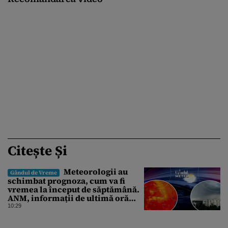
Citește Și
Meteorologii au
Gândul de Vreme
schimbat prognoza, cum va fi
vremea la început de săptămână.
ANM, informații de ultimă oră
pentru Gândul
10:29