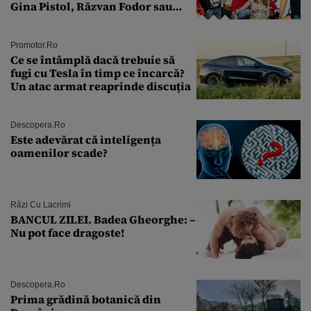
Gina Pistol, Răzvan Fodor sau
Andra Măruţă şi foştii parteneri
Promotor.ro
Ce se întâmplă dacă trebuie să
fugi cu Tesla în timp ce încarcă?
Un atac armat reaprinde discuția
Descopera.ro
Este adevărat că inteligența
oamenilor scade?
Râzi Cu Lacrimi
BANCUL ZILEI. Badea Gheorghe: –
Nu pot face dragoste!
Descopera.ro
Prima grădină botanică din