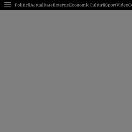
Politică
Actualitate
Externe
Economic
Cultură
Sport
Video
C