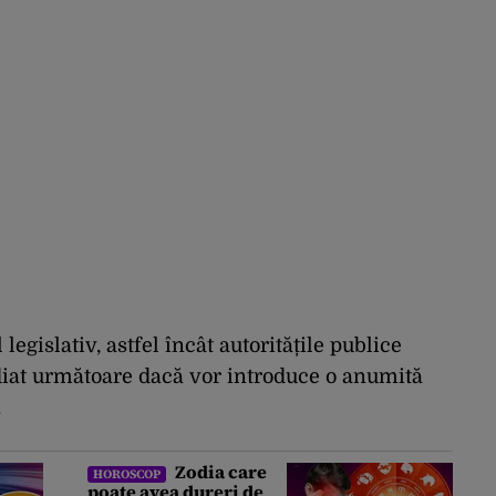
legislativ, astfel încât autoritățile publice
diat următoare dacă vor introduce o anumită
.
Zodia care
HOROSCOP
poate avea dureri de