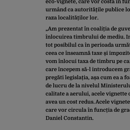
eco-vignete, care vor costa în fu
urmând ca autoritățile publice lo
raza localităților lor.
„Am prezentat în coaliția de guv
înlocuirea timbrului de mediu. I
tot posibilul ca în perioada urm
ceea ce înseamnă taxe și impozite
vom înlocui taxa de timbru pe car
care începem să-l introducem gr
pregăti legislația, așa cum ea a f
de lucru de la nivelul Ministerul
calitate a aerului, acele vignette
avea un cost redus. Acele vignete
care vor circula în funcția de gr
Daniel Constantin.