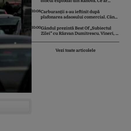
blocul explodat din Rahova. Ce ar
putea să le transmită edilul locatarilor
rămași pe drumuri
10:08
Carburanții s-au ieftinit după
plafonarea adaosului comercial. Când
ar putea urma noi reduceri la pompă
10:00
Gândul prezintă Best Of „Subiectul
Zilei” cu Răzvan Dumitrescu. Vineri, 7
august, de la ora 20.30
Vezi toate articolele