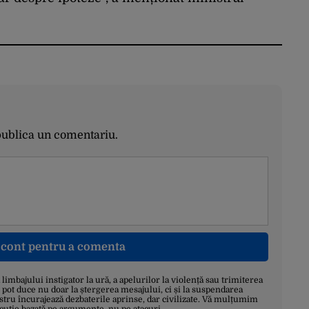
publica un comentariu.
n cont pentru a comenta
a limbajului instigator la ură, a apelurilor la violență sau trimiterea
 pot duce nu doar la ștergerea mesajului, ci și la suspendarea
stru încurajează dezbaterile aprinse, dar civilizate. Vă mulțumim