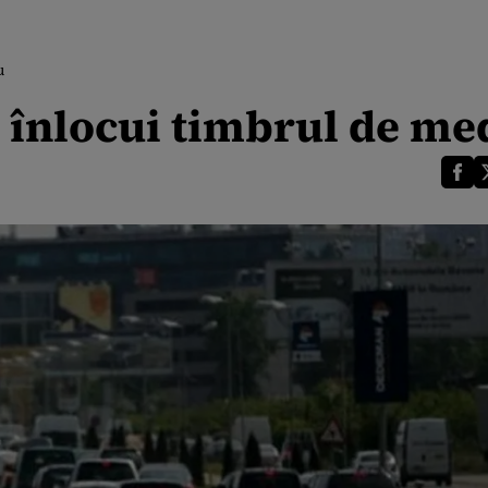
u
a înlocui timbrul de me