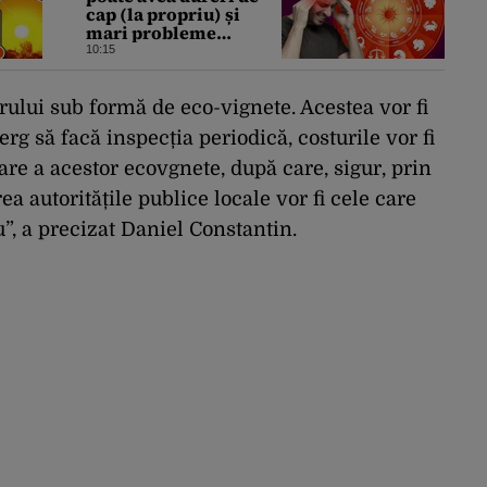
cap (la propriu) și
mari probleme
cardiovasculare în
10:15
luna august 2026.
Avertismentul
experților în
aerului sub formă de eco-vignete. Acestea vor fi
astrologie
g să facă inspecția periodică, costurile vor fi
are a acestor ecovgnete, după care, sigur, prin
ea autoritățile publice locale vor fi cele care
”, a precizat Daniel Constantin.