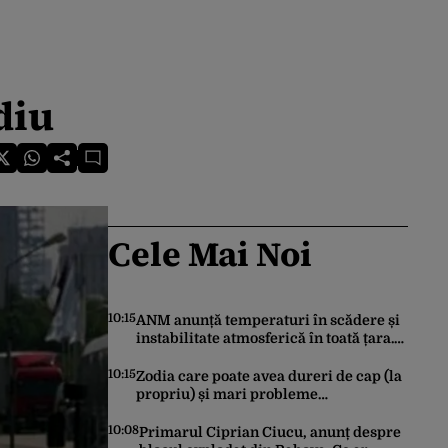
diu
Cele Mai Noi
10:15
ANM anunță temperaturi în scădere și
instabilitate atmosferică în toată țara.
Cum va fi vremea în București și când
vin vijeliile
10:15
Zodia care poate avea dureri de cap (la
propriu) și mari probleme
cardiovasculare în luna august 2026.
Avertismentul experților în astrologie
10:08
Primarul Ciprian Ciucu, anunț despre