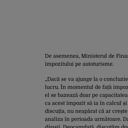
De asemenea, Ministerul de Fina
impozitului pe autoturisme.
„Dacă se va ajunge la o concluzie
lucru. În momentul de față impozi
el se bazează doar pe capacitatea 
ca acest impozit să ia în calcul ș
discuția, nu neapărat că ar crește
analiza în perioada următoare. Da
dânșii. Deocamdată, discutăm doa