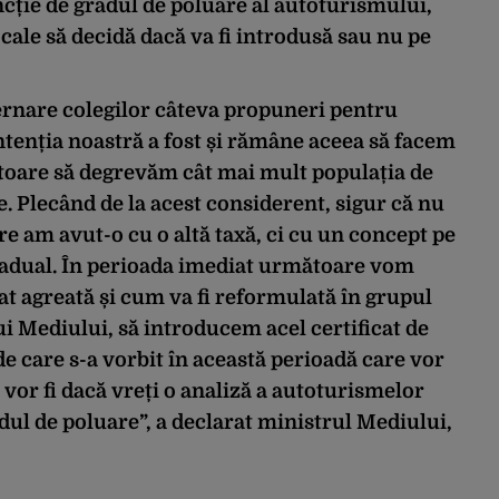
ncție de gradul de poluare al autoturismului,
cale să decidă dacă va fi introdusă sau nu pe
ernare colegilor câteva propuneri pentru
ntenția noastră a fost și rămâne aceea să facem
ătoare să degrevăm cât mai mult populația de
. Plecând de la acest considerent, sigur că nu
e am avut-o cu o altă taxă, ci cu un concept pe
adual. În perioada imediat următoare vom
oat agreată și cum va fi reformulată în grupul
ui Mediului, să introducem acel certificat de
 de care s-a vorbit în această perioadă care vor
 vor fi dacă vreți o analiză a autoturismelor
adul de poluare”, a declarat ministrul Mediului,