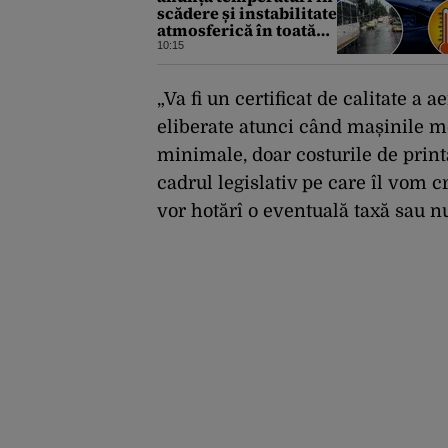
scădere și instabilitate
atmosferică în toată
țara. Cum va fi vremea
10:15
în București și când
vin vijeliile
„Va fi un certificat de calitate a 
eliberate atunci când mașinile mer
minimale, doar costurile de print
cadrul legislativ pe care îl vom cr
vor hotărî o eventuală taxă sau nu