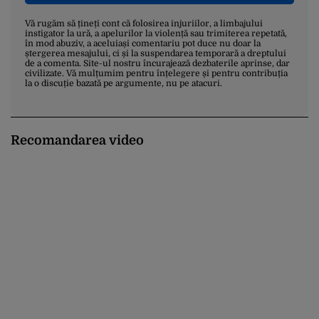
Vă rugăm să țineți cont că folosirea injuriilor, a limbajului
instigator la ură, a apelurilor la violență sau trimiterea repetată,
în mod abuziv, a aceluiași comentariu pot duce nu doar la
ștergerea mesajului, ci și la suspendarea temporară a dreptului
de a comenta. Site-ul nostru încurajează dezbaterile aprinse, dar
civilizate. Vă mulțumim pentru înțelegere și pentru contribuția
la o discuție bazată pe argumente, nu pe atacuri.
Recomandarea video