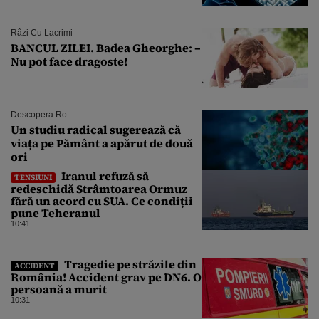
Râzi Cu Lacrimi
BANCUL ZILEI. Badea Gheorghe: –
Nu pot face dragoste!
Descopera.ro
Un studiu radical sugerează că
viața pe Pământ a apărut de două
ori
Iranul refuză să
TENSIUNI
redeschidă Strâmtoarea Ormuz
fără un acord cu SUA. Ce condiții
pune Teheranul
10:41
Tragedie pe străzile din
ACCIDENT
România! Accident grav pe DN6. O
persoană a murit
10:31