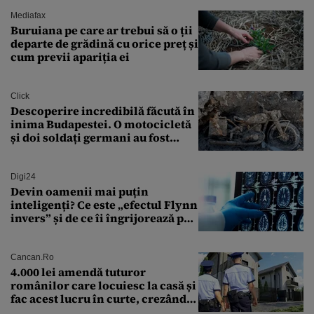
sărăntocii”
Mediafax
Buruiana pe care ar trebui să o ții
departe de grădină cu orice preț și
cum previi apariția ei
Click
Descoperire incredibilă făcută în
inima Budapestei. O motocicletă
și doi soldați germani au fost
găsiți în Dunăre
Digi24
Devin oamenii mai puțin
inteligenți? Ce este „efectul Flynn
invers” și de ce îi îngrijorează pe
cercetători
Cancan.ro
4.000 lei amendă tuturor
românilor care locuiesc la casă și
fac acest lucru în curte, crezând
că nu îi vede nimeni