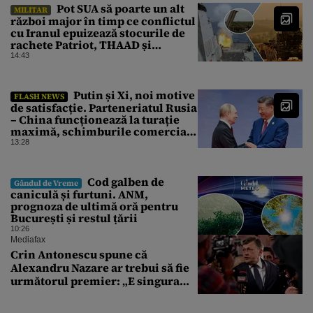
unică
Pot SUA să poarte un alt
MILITAR
război major în timp ce conflictul
cu Iranul epuizează stocurile de
rachete Patriot, THAAD și
Tomahawk?
14:43
Putin și Xi, noi motive
FLASH NEWS
de satisfacție. Parteneriatul Rusia
– China funcționează la turație
maximă, schimburile comerciale
ating niveluri record
13:28
Cod galben de
Gândul de Vreme
caniculă și furtuni. ANM,
prognoza de ultimă oră pentru
București și restul țării
10:26
Mediafax
Crin Antonescu spune că
Alexandru Nazare ar trebui să fie
următorul premier: „E singura
soluție”