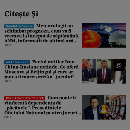
Citește Și
Meteorologii au
Gândul de Vreme
schimbat prognoza, cum va fi
vremea la început de săptămână.
ANM, informații de ultimă oră
pentru Gândul
10:29
Pactul militar Iran-
ANALIZA de 10
China-Rusia se extinde. Ce oferă
Moscova și Beijingul și care ar
putea fi marea miză a „jocului”
10:00
Cum poate fi
DECLARAȚII EXCLUSIVE
vindecată dependența de
„păcănele”. Președintele
Oficiului Național pentru Jocuri
de Noroc propune o ordonanță de
09:00
urgență istorică și explică
procedura de autoexcludere