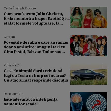
Ce Se Întâmplă Doctore
Cum arată acum Julia Chelaru,
fosta membră a trupei Exotic! Și-a
etalat formele voluptoase, la
aproape 50 de ani
Ciao.ro
Poveştile de iubire care au rămas
doar o amintire! Imagini tari cu
Gina Pistol, Răzvan Fodor sau
Andra Măruţă şi foştii parteneri
Promotor.ro
Ce se întâmplă dacă trebuie să
fugi cu Tesla în timp ce încarcă?
Un atac armat reaprinde discuția
Descopera.ro
Este adevărat că inteligența
oamenilor scade?