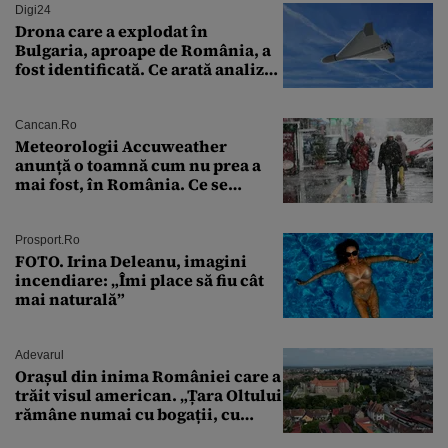
Digi24
Drona care a explodat în
Bulgaria, aproape de România, a
fost identificată. Ce arată analiza
preliminară a epavei
Cancan.ro
Meteorologii Accuweather
anunță o toamnă cum nu prea a
mai fost, în România. Ce se
întâmplă în septembrie,
octombrie și noiembrie 2026, în
București. Pe ce dată ninge
Prosport.ro
FOTO. Irina Deleanu, imagini
incendiare: „Îmi place să fiu cât
mai naturală”
Adevarul
Orașul din inima României care a
trăit visul american. „Țara Oltului
rămâne numai cu bogații, cu
babele, cu moșnegii și cu