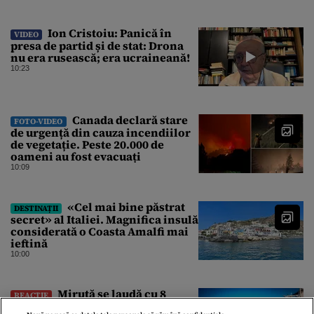
Ion Cristoiu: Panică în
VIDEO
presa de partid și de stat: Drona
nu era rusească; era ucraineană!
10:23
Canada declară stare
FOTO-VIDEO
de urgență din cauza incendiilor
de vegetație. Peste 20.000 de
oameni au fost evacuați
10:09
«Cel mai bine păstrat
DESTINAȚII
secret» al Italiei. Magnifica insulă
considerată o Coasta Amalfi mai
ieftină
10:00
Miruță se laudă cu 8
REACȚIE
centimetri în plus la nivelul