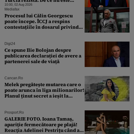
Moscova îngrijorată de
10:00, 02 Aug 2026
orientarea spre vest a Ankarei
Mediafax
Procesul lui Călin Georgescu
poate începe. ÎCCJ a respins
contestațiile în dosarul privind
lovitura de stat
Digi24
Ce spune Ilie Bolojan despre
publicarea declarației de avere a
partenerei sale de viață
Cancan.ro
Melek pregătește mutarea care o
poate arunca în liga milionarilor!
Planul ținut secret a ieșit la
lumină
Prosport.ro
GALERIE FOTO. Ioana Tamaş,
apariție fermecătoare pe plajă!
Reacția Adelinei Pestrițu când a