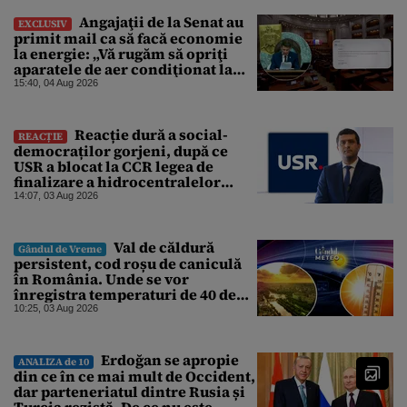
Angajaţii de la Senat au
EXCLUSIV
primit mail ca să facă economie
la energie: „Vă rugăm să opriţi
aparatele de aer condiţionat la
sfârşitul programului”
15:40, 04 Aug 2026
Reacție dură a social-
REACȚIE
democraților gorjeni, după ce
USR a blocat la CCR legea de
finalizare a hidrocentralelor
abandonate. „Nu ne-ar surprinde
14:07, 03 Aug 2026
dacă Miruță și USR ar acuza PSD și
de faptul că asupra Europei s-a
abătut o cupolă de foc”
Val de căldură
Gândul de Vreme
persistent, cod roșu de caniculă
în România. Unde se vor
înregistra temperaturi de 40 de
grade, potrivit ANM
10:25, 03 Aug 2026
Erdoğan se apropie
ANALIZA de 10
din ce în ce mai mult de Occident,
dar parteneriatul dintre Rusia și
Turcia rezistă. De ce nu este