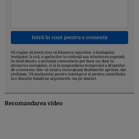
Intră în cont pentru a comenta
Vă rugăm să țineți cont că folosirea injuriilor, a limbajului
instigator la ură, a apelurilor la violență sau trimiterea repetată,
în mod abuziv, a aceluiași comentariu pot duce nu doar la
ștergerea mesajului, ci și la suspendarea temporară a dreptului
de a comenta. Site-ul nostru încurajează dezbaterile aprinse, dar
civilizate. Vă mulțumim pentru înțelegere și pentru contribuția
la o discuție bazată pe argumente, nu pe atacuri.
Recomandarea video