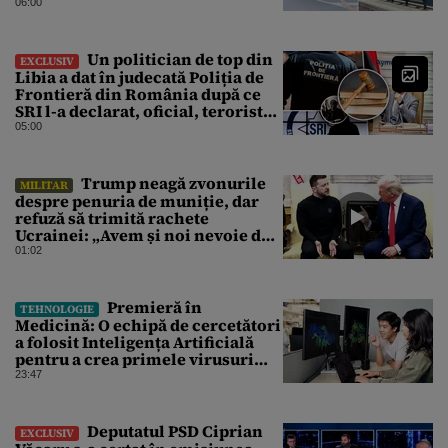
06:00
Un politician de top din
EXCLUSIV
Libia a dat în judecată Poliția de
Frontieră din România după ce
SRI l-a declarat, oficial, terorist
ISIS
05:00
Trump neagă zvonurile
MILITAR
despre penuria de muniție, dar
refuză să trimită rachete
Ucrainei: „Avem și noi nevoie de
rachete”
01:02
Premieră în
TEHNOLOGIE
Medicină: O echipă de cercetători
a folosit Inteligența Artificială
pentru a crea primele virusuri
sintetice la tratarea de E.coli
23:47
Deputatul PSD Ciprian
EXCLUSIV