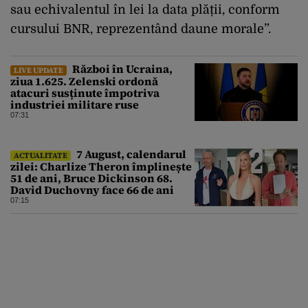
sau echivalentul în lei la data plății, conform
cursului BNR, reprezentând daune morale”.
Război în Ucraina,
LIVE UPDATE
ziua 1.625. Zelenski ordonă
atacuri susținute împotriva
industriei militare ruse
07:31
7 August, calendarul
ACTUALITATE
zilei: Charlize Theron împlinește
51 de ani, Bruce Dickinson 68.
David Duchovny face 66 de ani
07:15