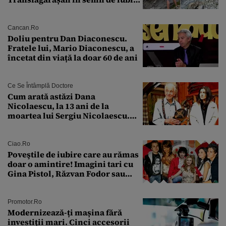
față de „Anna”
Cancan.ro
Doliu pentru Dan Diaconescu.
Fratele lui, Mario Diaconescu, a
încetat din viață la doar 60 de ani
Ce Se Întâmplă Doctore
Cum arată astăzi Dana
Nicolaescu, la 13 ani de la
moartea lui Sergiu Nicolaescu.
Transformarea care i-a surprins
pe toți
Ciao.ro
Poveştile de iubire care au rămas
doar o amintire! Imagini tari cu
Gina Pistol, Răzvan Fodor sau
Andra Măruţă şi foştii parteneri
Promotor.ro
Modernizează-ți mașina fără
investiții mari. Cinci accesorii