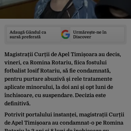
Adaugă Gândul ca
Urmărește-ne în
sursă preferată
Discover
Magistrații Curții de Apel Timișoara au decis,
vineri, ca Romina Rotariu, fiica fostului
fotbalist Iosif Rotariu, să fie condamnată,
pentru purtare abuzivă și rele tratamente
aplicate minorului, la doi ani și opt luni de
închisoare, cu suspendare. Decizia este
definitivă.
Potrivit portalului instanței, magistrații Curții
de Apel Timișoara au condamnat-o pe Romina
Rotariu la 2 ani și 8 luni de închisoare cu