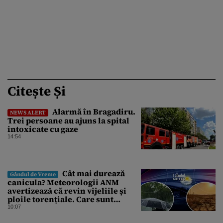
Citește Și
Alarmă în Bragadiru.
NEWS ALERT
Trei persoane au ajuns la spital
intoxicate cu gaze
14:54
Cât mai durează
Gândul de Vreme
canicula? Meteorologii ANM
avertizează că revin vijeliile și
ploile torențiale. Care sunt
zonele vizate, începând chiar de
10:07
azi