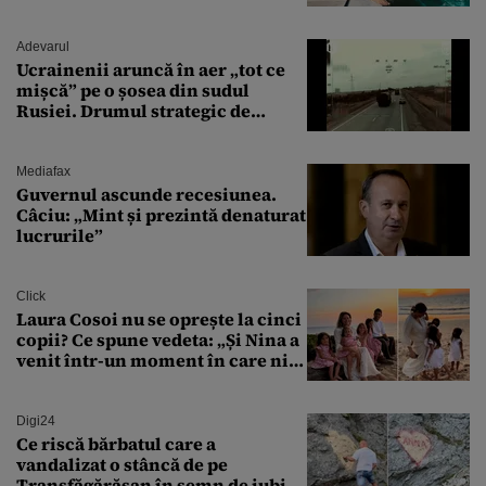
văzut-o
Adevarul
Ucrainenii aruncă în aer „tot ce
mișcă” pe o șosea din sudul
Rusiei. Drumul strategic de
aprovizionare către Crimeea este
controlat complet
Mediafax
Guvernul ascunde recesiunea.
Câciu: „Mint și prezintă denaturat
lucrurile”
Click
Laura Cosoi nu se oprește la cinci
copii? Ce spune vedeta: „Și Nina a
venit într-un moment în care nici
măcar nu mai discutam”
Digi24
Ce riscă bărbatul care a
vandalizat o stâncă de pe
Transfăgărășan în semn de iubire