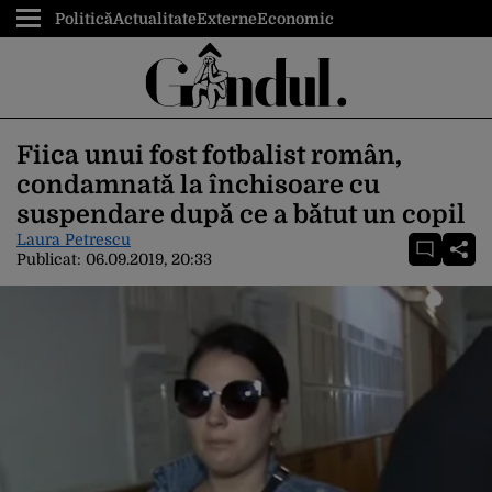
Politică
Actualitate
Externe
Economic
Fiica unui fost fotbalist român,
condamnată la închisoare cu
suspendare după ce a bătut un copil
Laura Petrescu
Publicat:
06.09.2019, 20:33