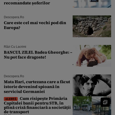
recomandate șoferilor
Descopera.ro
Care este cel mai vechi pod din
Europa?
Râzi Cu Lacrimi
BANCUL ZILEI. Badea Gheorghe: –
Nu pot face dragoste!
Descopera.ro
Mata Hari, curtezana care a făcut
istorie devenind spioană în
serviciul Germaniei
Cum risipește Primăria
ALERTĂ
Capitalei banii pentru STB, în
plină criză financiară a societății
de transport