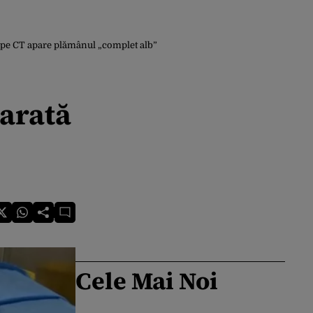
, pe CT apare plămânul „complet alb”
 arată
Cele Mai Noi