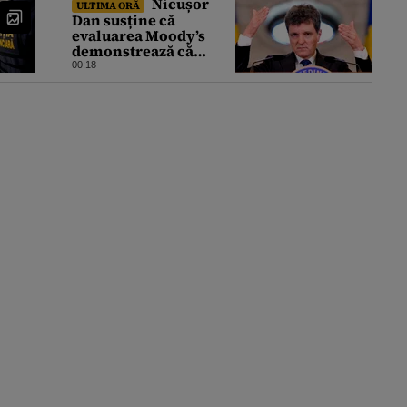
Nicușor
ULTIMA ORĂ
Dan susține că
evaluarea Moody’s
demonstrează că
România a făcut pașii
00:18
necesari pentru a
menține încrederea
investitorilor: „Totuși,
perspectiva rămâne
rezervată”