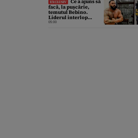
Ce a ajuns să
EXCLUSIV
facă, la pușcărie,
temutul Bebino.
Liderul interlop
bucureștean, trimis la
05:00
reeducare