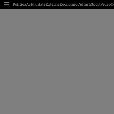
Politică
Actualitate
Externe
Economic
Cultură
Sport
Video
C