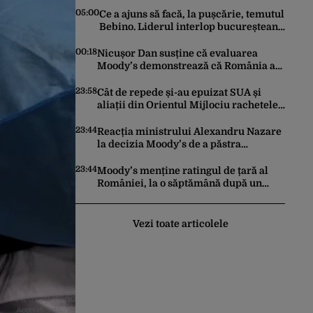
05:00
Ce a ajuns să facă, la pușcărie, temutul
Bebino. Liderul interlop bucureștean,
trimis la reeducare
00:18
Nicușor Dan susține că evaluarea
Moody’s demonstrează că România a
făcut pașii necesari pentru a menține
încrederea investitorilor: „Totuși,
23:58
Cât de repede și-au epuizat SUA și
perspectiva rămâne rezervată”
aliații din Orientul Mijlociu rachetele
în conflictul cu Iranul
23:44
Reacția ministrului Alexandru Nazare
la decizia Moody’s de a păstra
România recomandată investitorilor:
„Este un răgaz, dar în niciun caz un
23:44
Moody’s menține ratingul de țară al
motiv de relaxare”
României, la o săptămână după un
raport similar al agenției Fitch. Lipsa
unui guvern cu puteri depline,
principala vulnerabilitate din raport
Vezi toate articolele