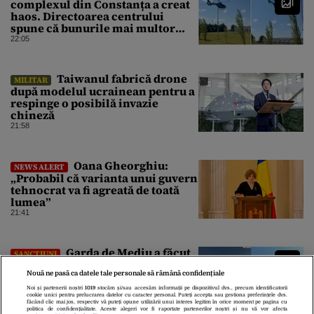
complexul din Constanța a creat
haos. Directoarea centrului
spune că bunurile mai multor
clienți ar fi dispărut
22:05
⁠Taiwanul fabrică drone
MILITAR
după modelul ucrainean pentru a
respinge o posibilă invazie
chineză
21:58
Oana Gheorghiu:
NEWS ALERT
„Probabil că varianta unui guvern
tehnocrat va fi agreată de toată
lumea”
21:41
Garda de Mediu a făcut
SANCȚIUNI
razie pe litoral. Amenzi de peste 4
Nouă ne pasă ca datele tale personale să rămână confidențiale
milioane de lei și zeci de
operatori economici cu activitate
Noi și partenerii noștri
1019
stocăm și/sau accesăm informații pe dispozitivul dvs., precum identificatorii
cookie unici pentru prelucrarea datelor cu caracter personal. Puteți accepta sau gestiona preferințele dvs.
suspendată
21:16
făcând clic mai jos, respectiv vă puteți opune utilizării unui interes legitim în orice moment pe pagina cu
politica de confidențialitate. Aceste alegeri vor fi raportate partenerilor noștri și nu vă vor afecta