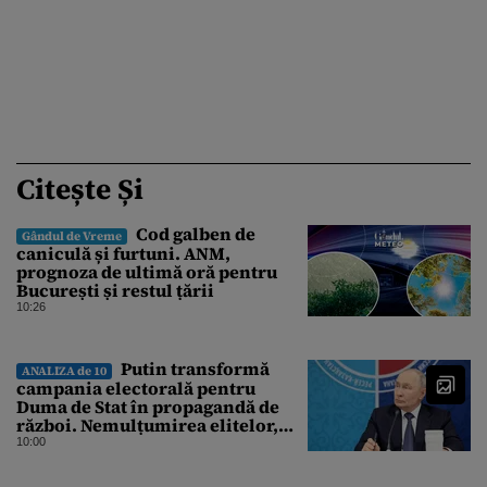
Citește Și
Cod galben de
Gândul de Vreme
caniculă și furtuni. ANM,
prognoza de ultimă oră pentru
București și restul țării
10:26
Putin transformă
ANALIZA de 10
campania electorală pentru
Duma de Stat în propagandă de
război. Nemulțumirea elitelor,
tratată cu indiferență la Kremlin
10:00