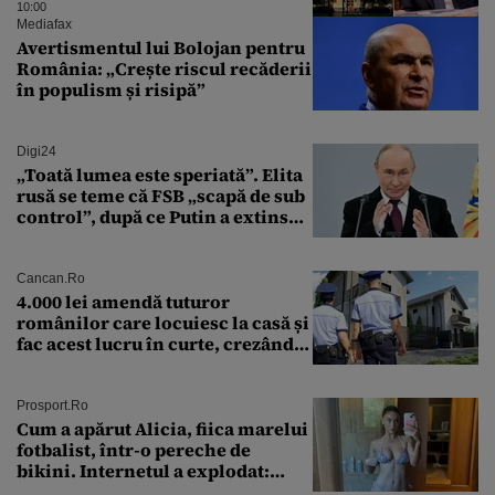
putea forța Kremlinul să apeleze
10:00
la ultimele resurse ale Băncii
Mediafax
Centrale
Avertismentul lui Bolojan pentru
România: „Crește riscul recăderii
în populism și risipă”
Digi24
„Toată lumea este speriată”. Elita
rusă se teme că FSB „scapă de sub
control”, după ce Putin a extins
puterea serviciului
Cancan.ro
4.000 lei amendă tuturor
românilor care locuiesc la casă și
fac acest lucru în curte, crezând
că nu îi vede nimeni
Prosport.ro
Cum a apărut Alicia, fiica marelui
fotbalist, într-o pereche de
bikini. Internetul a explodat:
„Zeiță superbă!”