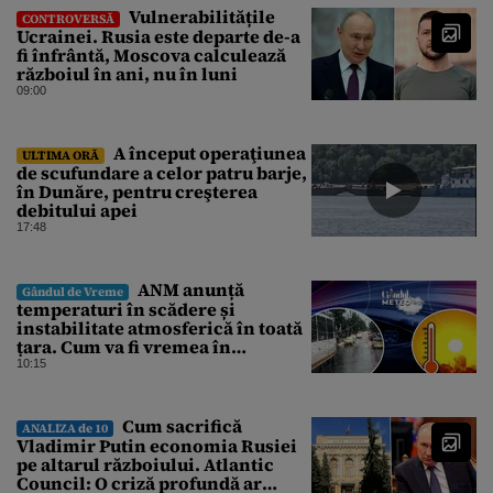
Vulnerabilitățile
CONTROVERSĂ
Ucrainei. Rusia este departe de-a
fi înfrântă, Moscova calculează
războiul în ani, nu în luni
09:00
A început operaţiunea
ULTIMA ORĂ
de scufundare a celor patru barje,
în Dunăre, pentru creşterea
debitului apei
17:48
ANM anunță
Gândul de Vreme
temperaturi în scădere și
instabilitate atmosferică în toată
țara. Cum va fi vremea în
București și când vin vijeliile
10:15
Cum sacrifică
ANALIZA de 10
Vladimir Putin economia Rusiei
pe altarul războiului. Atlantic
Council: O criză profundă ar