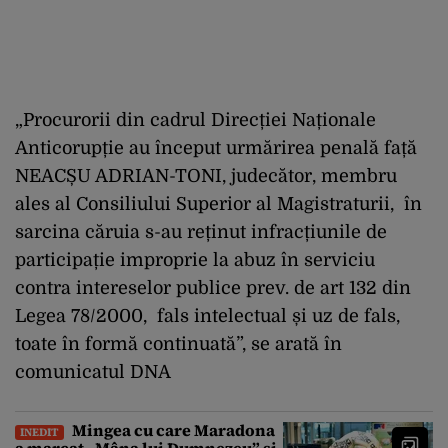
„Procurorii din cadrul Direcției Naționale
Anticorupție au început urmărirea penală față
NEACȘU ADRIAN-TONI, judecător, membru
ales al Consiliului Superior al Magistraturii, în
sarcina căruia s-au reținut infracțiunile de
participație improprie la abuz în serviciu
contra intereselor publice prev. de art 132 din
Legea 78/2000, fals intelectual și uz de fals,
toate în formă continuată”, se arată în
comunicatul DNA
Mingea cu care Maradona
INEDIT
a marcat „Mâna lui Dumnezeu” și