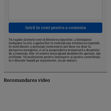
Intră în cont pentru a comenta
Vă rugăm să țineți cont că folosirea injuriilor, a limbajului
instigator la ură, a apelurilor la violență sau trimiterea repetată,
în mod abuziv, a aceluiași comentariu pot duce nu doar la
ștergerea mesajului, ci și la suspendarea temporară a dreptului
de a comenta. Site-ul nostru încurajează dezbaterile aprinse, dar
civilizate. Vă mulțumim pentru înțelegere și pentru contribuția
la o discuție bazată pe argumente, nu pe atacuri.
Recomandarea video