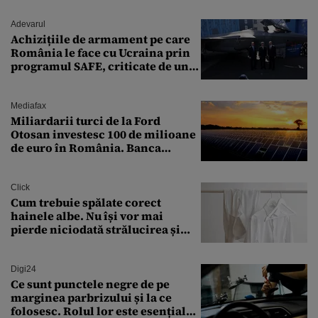
Adevarul
Achizițiile de armament pe care
România le face cu Ucraina prin
programul SAFE, criticate de un
expert în securitate: „Nu știm ce
arme ne trebuie”
Mediafax
Miliardarii turci de la Ford
Otosan investesc 100 de milioane
de euro în România. Banca
Transilvania le acordă o
finanțare uriașă
Click
Cum trebuie spălate corect
hainele albe. Nu își vor mai
pierde niciodată strălucirea și
culoarea intensă
Digi24
Ce sunt punctele negre de pe
marginea parbrizului și la ce
folosesc. Rolul lor este esențial