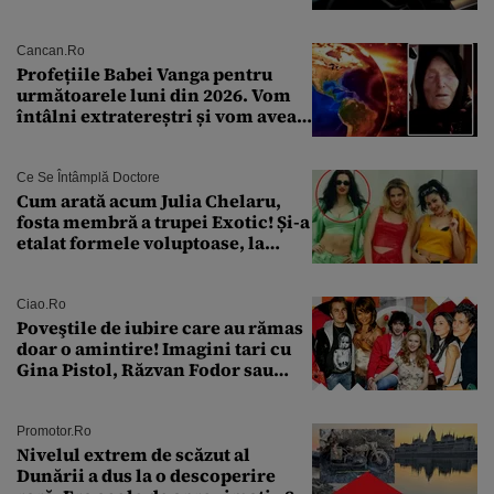
pentru siguranța mașinii
Cancan.ro
Profețiile Babei Vanga pentru
următoarele luni din 2026. Vom
întâlni extratereștri și vom avea
un nou conflict global
Ce Se Întâmplă Doctore
Cum arată acum Julia Chelaru,
fosta membră a trupei Exotic! Și-a
etalat formele voluptoase, la
aproape 50 de ani
Ciao.ro
Poveştile de iubire care au rămas
doar o amintire! Imagini tari cu
Gina Pistol, Răzvan Fodor sau
Andra Măruţă şi foştii parteneri
Promotor.ro
Nivelul extrem de scăzut al
Dunării a dus la o descoperire