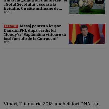
„Golul Secolului”, scoasă la
licitație. Cu câte milioane de
dolari ar putea fi vândută
12:22
Mesaj pentru Nicușor
REACȚIE
Dan din PNL după verdictul
Moody’s: ”Săptămâna viitoare să
iasă fum alb de la Cotroceni”
12:20
Vineri, 11 ianuarie 2013, anchetatori DNA i-au