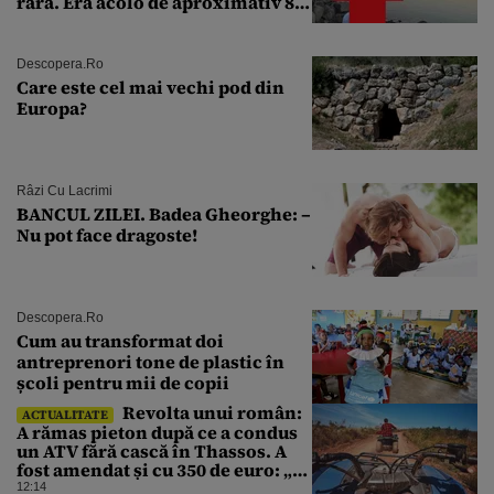
rară. Era acolo de aproximativ 80
de ani
Descopera.ro
Care este cel mai vechi pod din
Europa?
Râzi Cu Lacrimi
BANCUL ZILEI. Badea Gheorghe: –
Nu pot face dragoste!
Descopera.ro
Cum au transformat doi
antreprenori tone de plastic în
școli pentru mii de copii
Revolta unui român:
ACTUALITATE
A rămas pieton după ce a condus
un ATV fără cască în Thassos. A
fost amendat și cu 350 de euro: „Vi
se pare normal?”
12:14