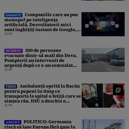
Companiile care au pus
Gândul IT
monopol pe inteligența
artificială. Dezvoltatorii mici
sunt înghițiți instant de Google,
Amazon sau Microsoft
12:03
300 de persoane
INCIDENT
evacuate dintr-ul mall din Deva.
Pompierii au intervenit de
urgență după ce s-au semnalat
degajări mari de fum
12:00
Ambulanță oprită la Bacău
VIDEO
pentru pepeni în timp ce
transporta la spital o fetiță care se
simțea rău. DSU a deschis o
anchetă
11:49
POLITICO: Germania
ANALIZĂ
riscă să lase Europa fără gaze la