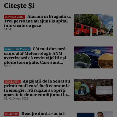
Citește Și
Alarmă în Bragadiru.
NEWS ALERT
Trei persoane au ajuns la spital
intoxicate cu gaze
14:54
Cât mai durează
Gândul de Vreme
canicula? Meteorologii ANM
avertizează că revin vijeliile și
ploile torențiale. Care sunt
zonele vizate, începând chiar de
10:07
azi
Angajaţii de la Senat au
EXCLUSIV
primit mail ca să facă economie
la energie: „Vă rugăm să opriţi
aparatele de aer condiţionat la
sfârşitul programului”
15:40, 04 Aug 2026
Reacție dură a social-
REACȚIE