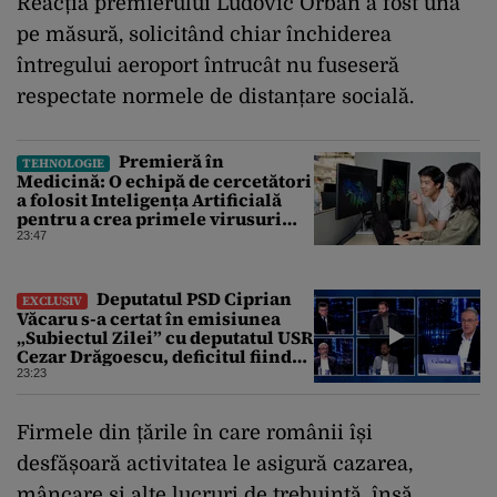
Reacția premierului Ludovic Orban a fost una
pe măsură, solicitând chiar închiderea
întregului aeroport întrucât nu fuseseră
respectate normele de distanțare socială.
Premieră în
TEHNOLOGIE
Medicină: O echipă de cercetători
a folosit Inteligența Artificială
pentru a crea primele virusuri
sintetice la tratarea de E.coli
23:47
Deputatul PSD Ciprian
EXCLUSIV
Văcaru s-a certat în emisiunea
„Subiectul Zilei” cu deputatul USR
Cezar Drăgoescu, deficitul fiind
motivul scandalului
23:23
Firmele din țările în care românii își
desfășoară activitatea le asigură cazarea,
mâncare și alte lucruri de trebuință, însă