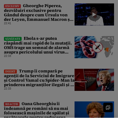
Gheorghe Piperea,
EXCLUSIV
dezvăluiri exclusive pentru
Gândul despre cum Ursula von
der Leyen, Emmanuel Macron și
Zelenski plănuiesc pe Signal să îl
22:41
pună „la respect” pe Trump
Ebola s-ar putea
SĂNĂTATE
răspândi mai rapid de la mutații.
OMS trage un semnal de alarmă
asupra pericolului unui virus
pentru care nu există vaccin
22:33
Trump îi compară pe
INEDIT
agenții de la Serviciul de Imigrare
și Control Vamal cu Spider-Man la
prinderea migranților ilegali și a
infractorilor
22:33
Oana Gheorghiu îi
REACȚIE
îndeamnă pe români să nu mai
folosească mașinile de spălat și
uscătoarele pentru reducerea