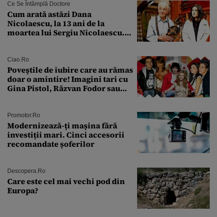
Ce Se Întâmplă Doctore
Cum arată astăzi Dana
Nicolaescu, la 13 ani de la
moartea lui Sergiu Nicolaescu.
Transformarea care i-a surprins
pe toți
Ciao.ro
Poveştile de iubire care au rămas
doar o amintire! Imagini tari cu
Gina Pistol, Răzvan Fodor sau
Andra Măruţă şi foştii parteneri
Promotor.ro
Modernizează-ți mașina fără
investiții mari. Cinci accesorii
recomandate șoferilor
Descopera.ro
Care este cel mai vechi pod din
Europa?