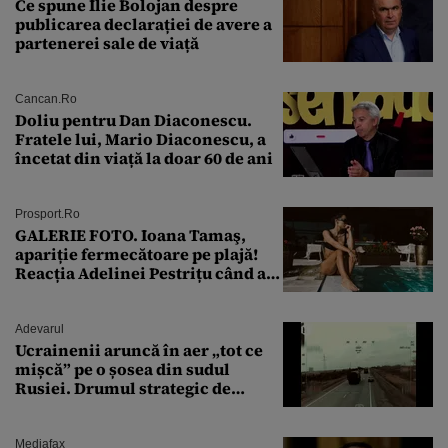
Ce spune Ilie Bolojan despre
publicarea declarației de avere a
partenerei sale de viață
Cancan.ro
Doliu pentru Dan Diaconescu.
Fratele lui, Mario Diaconescu, a
încetat din viață la doar 60 de ani
Prosport.ro
GALERIE FOTO. Ioana Tamaş,
apariție fermecătoare pe plajă!
Reacția Adelinei Pestrițu când a
văzut-o
Adevarul
Ucrainenii aruncă în aer „tot ce
mișcă” pe o șosea din sudul
Rusiei. Drumul strategic de
aprovizionare către Crimeea este
controlat complet
Mediafax