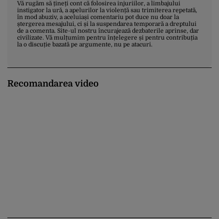
Vă rugăm să țineți cont că folosirea injuriilor, a limbajului
instigator la ură, a apelurilor la violență sau trimiterea repetată,
în mod abuziv, a aceluiași comentariu pot duce nu doar la
ștergerea mesajului, ci și la suspendarea temporară a dreptului
de a comenta. Site-ul nostru încurajează dezbaterile aprinse, dar
civilizate. Vă mulțumim pentru înțelegere și pentru contribuția
la o discuție bazată pe argumente, nu pe atacuri.
Recomandarea video