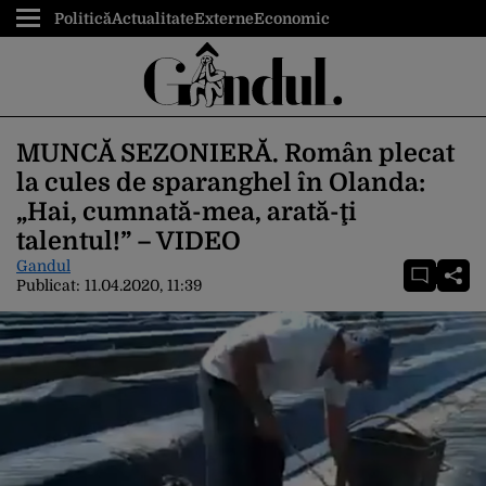
Politică
Actualitate
Externe
Economic
MUNCĂ SEZONIERĂ. Român plecat
la cules de sparanghel în Olanda:
„Hai, cumnată-mea, arată-ţi
talentul!” – VIDEO
Gandul
Publicat:
11.04.2020, 11:39