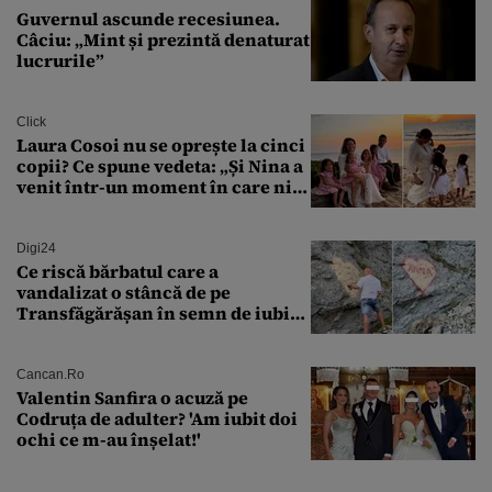
Guvernul ascunde recesiunea.
Câciu: „Mint și prezintă denaturat
lucrurile”
Click
Laura Cosoi nu se oprește la cinci
copii? Ce spune vedeta: „Și Nina a
venit într-un moment în care nici
măcar nu mai discutam”
Digi24
Ce riscă bărbatul care a
vandalizat o stâncă de pe
Transfăgărășan în semn de iubire
față de „Anna”
Cancan.ro
Valentin Sanfira o acuză pe
Codruța de adulter? 'Am iubit doi
ochi ce m-au înșelat!'