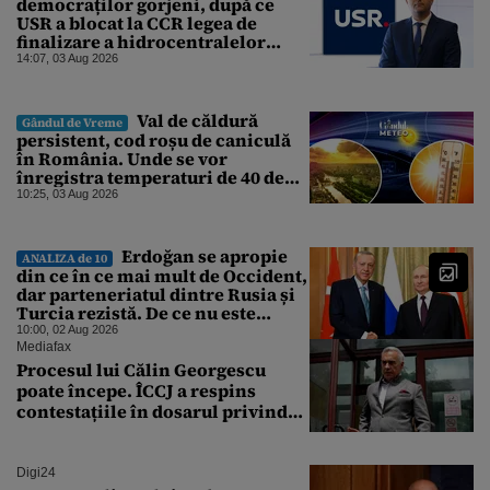
democraților gorjeni, după ce
USR a blocat la CCR legea de
finalizare a hidrocentralelor
abandonate. „Nu ne-ar surprinde
14:07, 03 Aug 2026
dacă Miruță și USR ar acuza PSD și
de faptul că asupra Europei s-a
abătut o cupolă de foc”
Val de căldură
Gândul de Vreme
persistent, cod roșu de caniculă
în România. Unde se vor
înregistra temperaturi de 40 de
grade, potrivit ANM
10:25, 03 Aug 2026
Erdoğan se apropie
ANALIZA de 10
din ce în ce mai mult de Occident,
dar parteneriatul dintre Rusia și
Turcia rezistă. De ce nu este
Moscova îngrijorată de
10:00, 02 Aug 2026
orientarea spre vest a Ankarei
Mediafax
Procesul lui Călin Georgescu
poate începe. ÎCCJ a respins
contestațiile în dosarul privind
lovitura de stat
Digi24