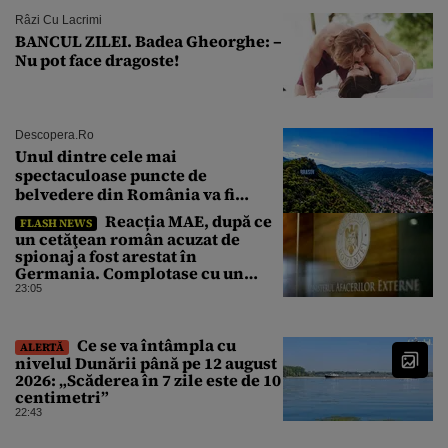
Râzi Cu Lacrimi
BANCUL ZILEI. Badea Gheorghe: –
Nu pot face dragoste!
Descopera.ro
Unul dintre cele mai
spectaculoase puncte de
belvedere din România va fi
restaurat
Reacția MAE, după ce
FLASH NEWS
un cetăţean român acuzat de
spionaj a fost arestat în
Germania. Complotase cu un
ucrainean ca să asasineze un
23:05
producător de drone
Ce se va întâmpla cu
ALERTĂ
nivelul Dunării până pe 12 august
2026: „Scăderea în 7 zile este de 10
centimetri”
22:43