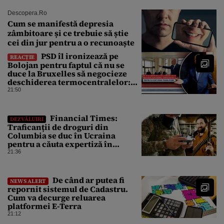
Descopera.ro
Cum se manifestă depresia
zâmbitoare și ce trebuie să știe
cei din jur pentru a o recunoaște
PSD îl ironizează pe
REACȚIE
Bolojan pentru faptul că nu se
duce la Bruxelles să negocieze
deschiderea termocentralelor:
„Pentru că a dat afară
21:50
translatorii”
Financial Times:
DEZVĂLUIRI
Traficanții de droguri din
Columbia se duc în Ucraina
pentru a căuta expertiză în
domeniul dronelor
21:36
De când ar putea fi
NEWS ALERT
repornit sistemul de Cadastru.
Cum va decurge reluarea
platformei E-Terra
21:12