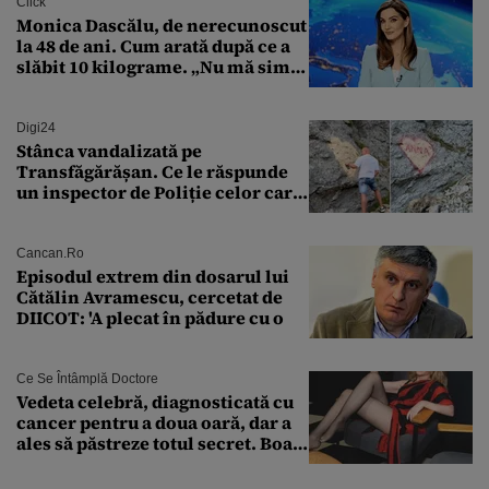
Click
Monica Dascălu, de nerecunoscut
la 48 de ani. Cum arată după ce a
slăbit 10 kilograme. „Nu mă simt
bine în această perioadă”
Digi24
Stânca vandalizată pe
Transfăgărășan. Ce le răspunde
un inspector de Poliție celor care
întreabă: „Dar ce a făcut?”
Cancan.ro
Episodul extrem din dosarul lui
Cătălin Avramescu, cercetat de
DIICOT: 'A plecat în pădure cu o
Ce Se Întâmplă Doctore
Vedeta celebră, diagnosticată cu
cancer pentru a doua oară, dar a
ales să păstreze totul secret. Boala
a fost descoperită la un control de
rutină