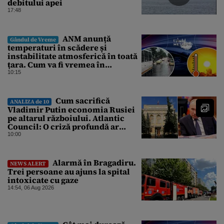
debitului apei
17:48
ANM anunță
Gândul de Vreme
temperaturi în scădere și
instabilitate atmosferică în toată
țara. Cum va fi vremea în
București și când vin vijeliile
10:15
Cum sacrifică
ANALIZA de 10
Vladimir Putin economia Rusiei
pe altarul războiului. Atlantic
Council: O criză profundă ar
putea forța Kremlinul să apeleze
10:00
la ultimele resurse ale Băncii
Centrale
Alarmă în Bragadiru.
NEWS ALERT
Trei persoane au ajuns la spital
intoxicate cu gaze
14:54, 06 Aug 2026