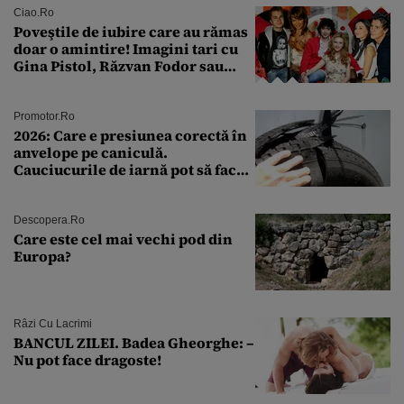
Ciao.ro
Poveştile de iubire care au rămas
doar o amintire! Imagini tari cu
Gina Pistol, Răzvan Fodor sau
Andra Măruţă şi foştii parteneri
Promotor.ro
2026: Care e presiunea corectă în
anvelope pe caniculă.
Cauciucurile de iarnă pot să facă
explozie la peste 40°C?
Descopera.ro
Care este cel mai vechi pod din
Europa?
Râzi Cu Lacrimi
BANCUL ZILEI. Badea Gheorghe: –
Nu pot face dragoste!