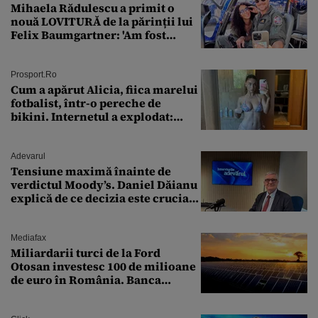
Mihaela Rădulescu a primit o
nouă LOVITURĂ de la părinții lui
Felix Baumgartner: 'Am fost
ȘTEARSĂ complet din
Prosport.ro
Cum a apărut Alicia, fiica marelui
fotbalist, într-o pereche de
bikini. Internetul a explodat:
„Zeiță superbă!”
Adevarul
Tensiune maximă înainte de
verdictul Moody’s. Daniel Dăianu
explică de ce decizia este crucială
pentru economia României
Mediafax
Miliardarii turci de la Ford
Otosan investesc 100 de milioane
de euro în România. Banca
Transilvania le acordă o
finanțare uriașă