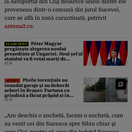
la Aeroportul din Cluj deoarece unele dintre ele
proveneau dintr-o comună din jurul Sucevei,
care se află în zonă carantinată, potrivit
antena3.ro
.
Péter Magyar
FLASH NEWS
pregătește alegerea noului
președinte al Ungariei. Noul șef al
statului va fi votat marți de
Parlament
22:26
Ploile torențiale au
ALERTĂ
inundat garaje și au doborât
arbori în Brașov. Furtuna cu
grindină a făcut prăpăd și în
Bihor
22:19
„Am deschis o anchetă, facem o anchetă, cum
au venit cei din Suceava spre Sibiu chiar şi
spre Cluj, pentru că erau din judeţul Suceava,