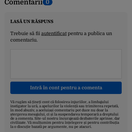
Comentarii
0
LASĂ UN RĂSPUNS
Trebuie să fii
autentificat
pentru a publica un
comentariu.
Intră în cont pentru a comenta
Vă rugăm să țineți cont că folosirea injuriilor, a limbajului
instigator la ură, a apelurilor la violență sau trimiterea repetată,
în mod abuziv, a aceluiași comentariu pot duce nu doar la
ștergerea mesajului, ci și la suspendarea temporară a dreptului
de a comenta. Site-ul nostru încurajează dezbaterile aprinse, dar
civilizate. Vă mulțumim pentru înțelegere și pentru contribuția
la o discuție bazată pe argumente, nu pe atacuri.