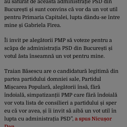
au săturat de această administrație PSD din
București și sunt convins că vor da un vot util
pentru Primaria Capitalei, lupta dându-se între
mine și Gabriela Firea.
Îi invit pe alegătorii PMP să voteze pentru a
scăpa de administrația PSD din București și
votul ăsta înseamnă un vot pentru mine.
Traian Băsescu are o candidatură legitimă din
partea partidului domniei sale, Partidul
Mișcarea Populară, alegătorii însă, fără
îndoială, simpatizanții PMP care fără îndoială
vor vota lista de consilieri a partidului și sper
eu că vor avea, și îi invit să aibă un vot util în
lupta cu administrația PSD”,
a spus Nicușor
Dan.