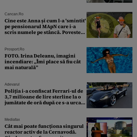
avut polițiștii
Cancan.ro
Cine este Anna și cum l-a 'smintit'
pe pensionarul MApN care i-a
scris numele pe stâncă. Povestea
'interzisă' care se ascunde în
spatele graffitiului de pe
Transfăgărășan
Prosport.ro
FOTO. Irina Deleanu, imagini
incendiare: „Îmi place să fiu cât
mai naturală”
Adevarul
Poliția i-a confiscat Ferrari-ul de
3,7 milioane de lire sterline la o
jumătate de oră după ce s-a urcat
la volan
Mediafax
Cât mai poate funcționa singurul
reactor activ de la Cernavodă.