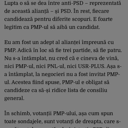
Lupta o să se dea între anti-PSD – reprezentată
de această alianță – și PSD. În rest, fiecare
candidează pentru diferite scopuri. E foarte
legitim ca PMP-ul să aibă un candidat.
Eu am fost un adept al alianței împreună cu
PMP. Adică în loc să fie trei partide, să fie patru.
Nu s-a întâmplat, nu cred că e cineva de vină,
nici PMP-ul, nici PNL-ul, nici USR-PLUS. Așa s-
a întâmplat, la negocieri nu a fost invitat PMP-
ul. Acestea fiind spuse, PMP-ul e obligat să
candideze ca să-și ridice lista de consiliu
general.
În schimb, votanții PMP-ului, așa cum spun
toate sondajele, sunt votanți de dreapta, care s-