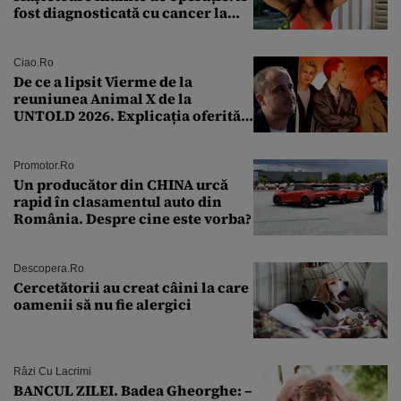
fost diagnosticată cu cancer la
sân în metastază: „Este singurul
tratament care o să mă ajute să
îmi salvez viața”
Ciao.ro
De ce a lipsit Vierme de la
reuniunea Animal X de la
UNTOLD 2026. Explicația oferită
de Șerban Copoț
Promotor.ro
Un producător din CHINA urcă
rapid în clasamentul auto din
România. Despre cine este vorba?
Descopera.ro
Cercetătorii au creat câini la care
oamenii să nu fie alergici
Râzi Cu Lacrimi
BANCUL ZILEI. Badea Gheorghe: –