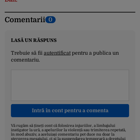
Comentarii
0
LASĂ UN RĂSPUNS
Trebuie să fii
autentificat
pentru a publica un
comentariu.
Intră în cont pentru a comenta
Vă rugăm să țineți cont că folosirea injuriilor, a limbajului
instigator la ură, a apelurilor la violență sau trimiterea repetată,
în mod abuziv, a aceluiași comentariu pot duce nu doar la
ștergerea mesajului, ci și la suspendarea temporară a dreptului