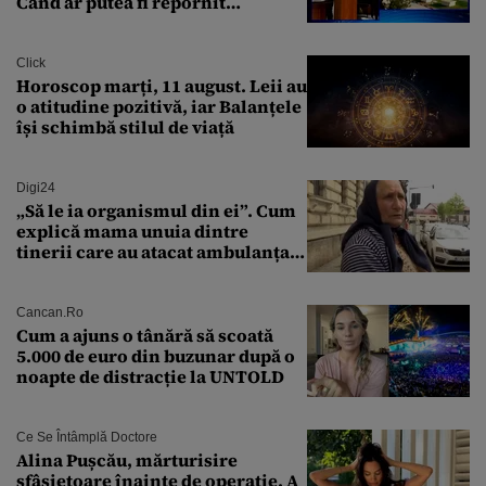
Când ar putea fi repornit
Reactorul 1
Click
Horoscop marți, 11 august. Leii au
o atitudine pozitivă, iar Balanțele
își schimbă stilul de viață
Digi24
„Să le ia organismul din ei”. Cum
explică mama unuia dintre
tinerii care au atacat ambulanța
agresiunea revoltătoare a
acestora
Cancan.ro
Cum a ajuns o tânără să scoată
5.000 de euro din buzunar după o
noapte de distracție la UNTOLD
Ce Se Întâmplă Doctore
Alina Pușcău, mărturisire
sfâșietoare înainte de operație. A