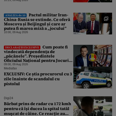
pentru Gândul
Pactul militar Iran-
ANALIZA de 10
China-Rusia se extinde. Ce oferă
Moscova și Beijingul și care ar
putea fi marea miză a „jocului”
10:00, 09 Aug 2026
Cum poate fi
DECLARAȚII EXCLUSIVE
vindecată dependența de
„păcănele”. Președintele
Oficiului Național pentru Jocuri
de Noroc propune o ordonanță de
09:00, 09 Aug 2026
urgență istorică și explică
Mediafax
procedura de autoexcludere
EXCLUSIV: Ce știa procurorul cu 3
unică
zile înainte de scandalul cu
pistolul
Digi24
Bărbat prins de radar cu 172 kmh
pentru că își ducea la spital tatăl
muşcat de câine. Ce reacție au