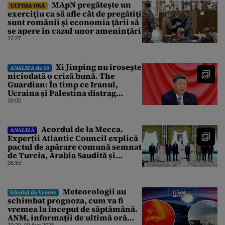
MApN pregăteşte un
ULTIMA ORĂ
exerciţiu ca să afle cât de pregătiţi
sunt românii şi economia ţării să
se apere în cazul unor ameninţări
12:27
Xi Jinping nu irosește
ANALIZA de 10
niciodată o criză bună. The
Guardian: În timp ce Iranul,
Ucraina și Palestina distrag
atenția lumii, el strânge șurubul
10:00
Acordul de la Mecca.
ANALIZĂ
Experții Atlantic Council explică
pactul de apărare comună semnat
de Turcia, Arabia Saudită și
Pakistan
08:59
Meteorologii au
Gândul de Vreme
schimbat prognoza, cum va fi
vremea la început de săptămână.
ANM, informații de ultimă oră
10:29, 09 Aug 2026