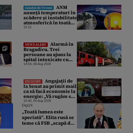
ANM
Gândul de Vreme
anunță temperaturi în
scădere și instabilitate
atmosferică în toată
țara. Cum va fi vremea
10:15
în București și când
vin vijeliile
Alarmă în
NEWS ALERT
Bragadiru. Trei
persoane au ajuns la
spital intoxicate cu
gaze
14:54, 06 Aug 2026
Angajaţii de
EXCLUSIV
la Senat au primit mail
ca să facă economie la
energie: „Vă rugăm să
opriţi aparatele de aer
15:40, 04 Aug 2026
condiţionat la
Digi24
sfârşitul programului”
„Toată lumea este
speriată”. Elita rusă se
teme că FSB „scapă de
sub control”, după ce