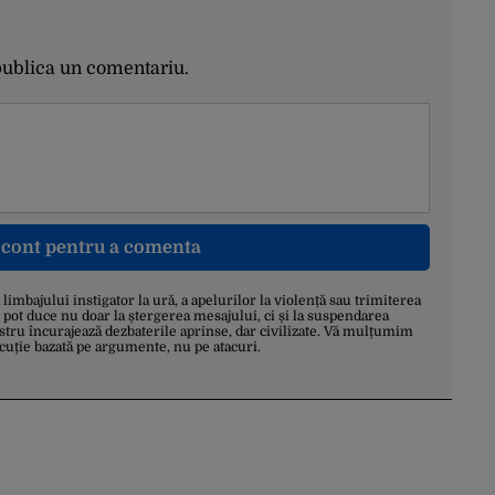
publica un comentariu.
n cont pentru a comenta
a limbajului instigator la ură, a apelurilor la violență sau trimiterea
 pot duce nu doar la ștergerea mesajului, ci și la suspendarea
stru încurajează dezbaterile aprinse, dar civilizate. Vă mulțumim
scuție bazată pe argumente, nu pe atacuri.