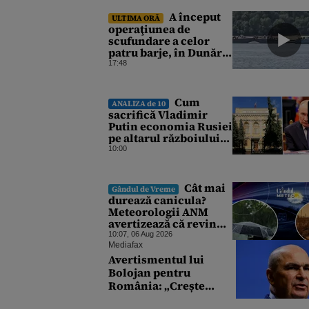
A început
ULTIMA ORĂ
operaţiunea de
scufundare a celor
patru barje, în Dunăre,
pentru creşterea
17:48
debitului apei
Cum
ANALIZA de 10
sacrifică Vladimir
Putin economia Rusiei
pe altarul războiului.
Atlantic Council: O
10:00
criză profundă ar
putea forța Kremlinul
să apeleze la ultimele
Cât mai
Gândul de Vreme
resurse ale Băncii
durează canicula?
Centrale
Meteorologii ANM
avertizează că revin
vijeliile și ploile
10:07, 06 Aug 2026
torențiale. Care sunt
Mediafax
zonele vizate,
Avertismentul lui
începând chiar de azi
Bolojan pentru
România: „Crește
riscul recăderii în