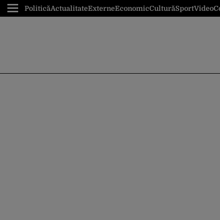
Politică
Actualitate
Externe
Economic
Cultură
Sport
Video
C