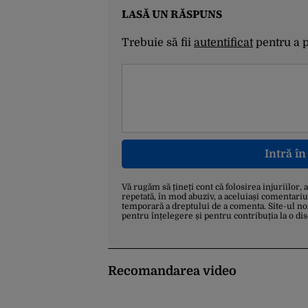
LASĂ UN RĂSPUNS
Trebuie să fii
autentificat
pentru a 
Intră î
Vă rugăm să țineți cont că folosirea injuriilor, 
repetată, în mod abuziv, a aceluiași comentariu
temporară a dreptului de a comenta. Site-ul no
pentru înțelegere și pentru contribuția la o di
Recomandarea video