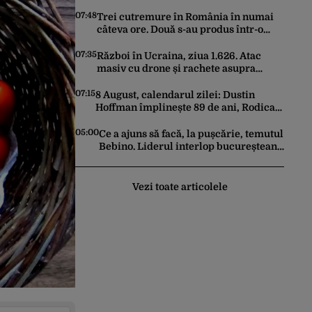
sub 25 de grade Celsius în București,
potrivit meteorologilor Accuweather
07:48
Trei cutremure în România în numai
câteva ore. Două s-au produs într-o
zonă neobișnuită
07:35
Război în Ucraina, ziua 1.626. Atac
masiv cu drone și rachete asupra
Kievului. Trei persoane au fost ucise
07:15
8 August, calendarul zilei: Dustin
Hoffman împlinește 89 de ani, Rodica
Popescu Bitănescu 88. Mădălina
Ghenea face 39 de ani
05:00
Ce a ajuns să facă, la pușcărie, temutul
Bebino. Liderul interlop bucureștean,
trimis la reeducare
Vezi toate articolele