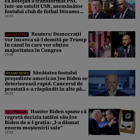
că Bolojan a transformat PNL
într-un satelit USR, asemănător
fostului club de fotbal Dinamo
Victoria, care a aparținut Miliției
13:33
Reuters: Democrații
DEZVĂLUIRI
vor încerca să-l demită pe Trump
în cazul în care vor obține
majoritatea în Congres
23:59
Sănătatea fostului
FLASH NEWS
președinte american Joe Biden se
deteriorează rapid. Cancerul de
prostată s-a răspândit în alte părți
ale corpului
23:23
Hunter Biden spune că
SCANDALOS
regretă decizia tatălui său Joe
Biden de a-l grația: „I-a dăunat
enorm moștenirii sale”
22:58