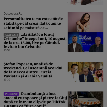
Descopera.ro
Personalitatea ta nu este atât de
stabilă pe cât crezi: Iată cum te
schimbi pe măsură ce
îmbătrânești
„Ai Aflat! cu Ionuț
AI AFLAT!
Cristache” începe luni, 10 august,
de la ora 15.00, live pe Gândul.
Invitat: Ion Cristoiu
13:39
Ștefan Popescu, analiză de
weekend. Ce înseamnă acordul
de la Mecca dintre Turcia,
Pakistan şi Arabia Saudită
13:30
O ambulanţă a fost
INCIDENT
atacată cu topoare și pietre la Cluj
după ce într-un clip de pe TikTok
s-a spus că ”fură copii”