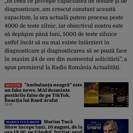
„În ceea ce priveşte capacitatea de testare şi de
diagnosticare, am crescut constant această
capacitate, la ora actuală putem procesa peste
4000 de teste zilnic, iar obiectivul nostru este
să depăşim până luni, 5000 de teste zilnice
astfel încât să nu mai existe întârzieri în
diagnosticare şi diagnosticarea să se poată face
în maxim 24 de ore din momentul solicitării”, a
spus premierul la Radio România Actualități.
”Ambulanța neagră” este
REACȚIE
un fake news. MAI dezminte
postările false de pe TikTok.
Reacția lui Raed Arafat
13:47
Marius Tucă
MARIUS TUCĂ SHOW
Show începe luni, 10 august, de la
ora 18.00, pe Gândul. Invitat: prof.