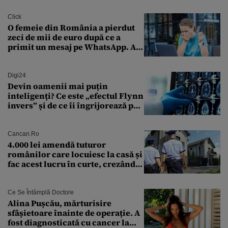
Click
O femeie din România a pierdut
zeci de mii de euro după ce a
primit un mesaj pe WhatsApp. A
crezut că va moșteni 175.000 de
euro din Franța
Digi24
Devin oamenii mai puțin
inteligenți? Ce este „efectul Flynn
invers” și de ce îi îngrijorează pe
cercetători
Cancan.ro
4.000 lei amendă tuturor
românilor care locuiesc la casă și
fac acest lucru în curte, crezând
că nu îi vede nimeni
Ce Se Întâmplă Doctore
Alina Pușcău, mărturisire
sfâșietoare înainte de operație. A
fost diagnosticată cu cancer la