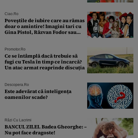
sân în metastază: „Este singurul
tratament care o să mă ajute să
îmi salvez viața”
Ciao.ro
Poveştile de iubire care au rămas
doar o amintire! Imagini tari cu
Gina Pistol, Răzvan Fodor sau
Andra Măruţă şi foştii parteneri
Promotor.ro
Ce se întâmplă dacă trebuie să
fugi cu Tesla în timp ce încarcă?
Un atac armat reaprinde discuția
Descopera.ro
Este adevărat că inteligența
oamenilor scade?
Râzi Cu Lacrimi
BANCUL ZILEI. Badea Gheorghe: –
Nu pot face dragoste!