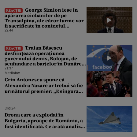
George Simion iese în
REACȚIE
apărarea ciobanilor de pe
Transalpina, ale căror turme vor
fi sacrificate în contextul
focarului de variolă ovină
22:44
Traian Băsescu
REACȚIE
desființează operațiunea
guvernului demis, Bolojan, de
scufundare a barjelor în Dunăre:
„Este o improvizație”
21:37
Mediafax
Crin Antonescu spune că
Alexandru Nazare ar trebui să fie
următorul premier: „E singura
soluție”
Digi24
Drona care a explodat în
Bulgaria, aproape de România, a
fost identificată. Ce arată analiza
preliminară a epavei