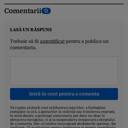
Comentarii
0
LASĂ UN RĂSPUNS
Trebuie să fii
autentificat
pentru a publica un
comentariu.
Intră în cont pentru a comenta
Vă rugăm să țineți cont că folosirea injuriilor, a limbajului
instigator la ură, a apelurilor la violență sau trimiterea repetată,
în mod abuziv, a aceluiași comentariu pot duce nu doar la
ștergerea mesajului, ci și la suspendarea temporară a dreptului
de a comenta. Site-ul nostru încurajează dezbaterile aprinse, dar
civilizate. Vă mulțumim pentru înțelegere și pentru contribuția