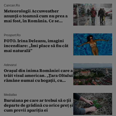
Cancan.ro
Meteorologii Accuweather
anunță o toamnă cum nu prea a
mai fost, în România. Ce se
întâmplă în septembrie,
octombrie și noiembrie 2026, în
București. Pe ce dată ninge
Prosport.ro
FOTO. Irina Deleanu, imagini
incendiare: „Îmi place să fiu cât
mai naturală”
Adevarul
Orașul din inima României care a
trăit visul american. „Țara Oltului
rămâne numai cu bogații, cu
babele, cu moșnegii și cu
sărăntocii”
Mediafax
Buruiana pe care ar trebui să o ții
departe de grădină cu orice preț și
cum previi apariția ei