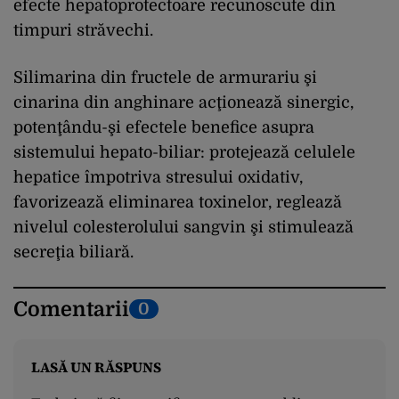
efecte hepatoprotectoare recunoscute din
timpuri străvechi.
Silimarina din fructele de armurariu şi
cinarina din anghinare acţionează sinergic,
potenţându-şi efectele benefice asupra
sistemului hepato-biliar: protejează celulele
hepatice împotriva stresului oxidativ,
favorizează eliminarea toxinelor, reglează
nivelul colesterolului sangvin şi stimulează
secreţia biliară.
Comentarii
0
LASĂ UN RĂSPUNS