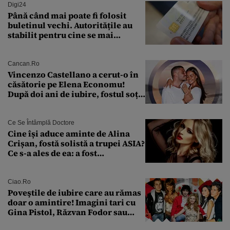
Digi24
Până când mai poate fi folosit
buletinul vechi. Autoritățile au
stabilit pentru cine se mai
eliberează cartea de identitate
model 1997
Cancan.ro
Vincenzo Castellano a cerut-o în
căsătorie pe Elena Economu!
După doi ani de iubire, fostul soț
al Antoniei se pregătește de nuntă
Ce Se Întâmplă Doctore
Cine își aduce aminte de Alina
Crișan, fostă solistă a trupei ASIA?
Ce s-a ales de ea: a fost
condamnată la închisoare cu
suspendare. Ce acuzații i se aduc
Ciao.ro
Poveştile de iubire care au rămas
doar o amintire! Imagini tari cu
Gina Pistol, Răzvan Fodor sau
Andra Măruţă şi foştii parteneri