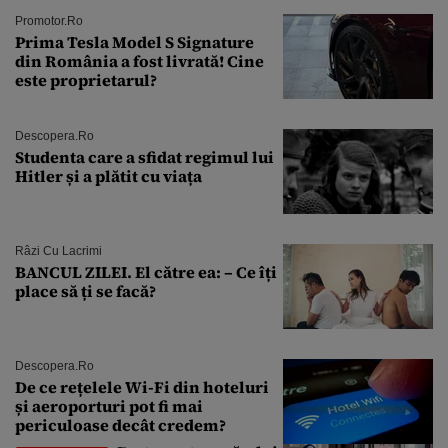
Promotor.ro
Prima Tesla Model S Signature
din România a fost livrată! Cine
este proprietarul?
Descopera.ro
Studenta care a sfidat regimul lui
Hitler și a plătit cu viața
Râzi Cu Lacrimi
BANCUL ZILEI. El către ea: – Ce îți
place să ți se facă?
Descopera.ro
De ce rețelele Wi-Fi din hoteluri
și aeroporturi pot fi mai
periculoase decât credem?