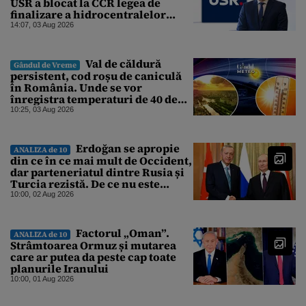
USR a blocat la CCR legea de
finalizare a hidrocentralelor
abandonate. „Nu ne-ar surprinde
14:07, 03 Aug 2026
dacă Miruță și USR ar acuza PSD și
de faptul că asupra Europei s-a
abătut o cupolă de foc”
Val de căldură
Gândul de Vreme
persistent, cod roșu de caniculă
în România. Unde se vor
înregistra temperaturi de 40 de
grade, potrivit ANM
10:25, 03 Aug 2026
Erdoğan se apropie
ANALIZA de 10
din ce în ce mai mult de Occident,
dar parteneriatul dintre Rusia și
Turcia rezistă. De ce nu este
Moscova îngrijorată de
10:00, 02 Aug 2026
orientarea spre vest a Ankarei
Factorul „Oman”.
ANALIZA de 10
Strâmtoarea Ormuz și mutarea
care ar putea da peste cap toate
planurile Iranului
10:00, 01 Aug 2026