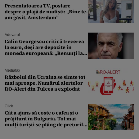
Prezentatoarea TV, postare
despre o plajă de nudiști: „Bine te-
am găsit, Amsterdam”
Adevarul
Călin Georgescu critică trecerea
la euro, deși are depozite în
moneda europeană: „Renunți la
leu, renunți la suveranitate”
Mediafax
Războiul din Ucraina se simte tot
mai aproape. Numărul alertelor
RO-Alert din Tulcea a explodat
Click
Cât a ajuns să coste o cafea și o
prăjitură în Bulgaria. Tot mai
mulți turiști se plâng de prețurile
ridicate