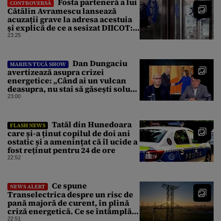
Fosta parteneră a lui
CONTROVERSĂ
Cătălin Avramescu lansează
acuzații grave la adresa acestuia
și explică de ce a sesizat DIICOT:
„Făcea baie complet dezbrăcat cu
23:25
copiii”. Fostul consilier
prezidențial respinge acuzațiile
Dan Dungaciu
MARIUS TUCĂ SHOW
avertizează asupra crizei
energetice: „Când ai un vulcan
deasupra, nu stai să găsești soluții
cu leucoplast”
23:00
Tatăl din Hunedoara
FLASH NEWS
care și-a ținut copilul de doi ani
ostatic și a amenințat că îl ucide a
fost reținut pentru 24 de ore
22:52
Ce spune
NEWS ALERT
Transelectrica despre un risc de
pană majoră de curent, în plină
criză energetică. Ce se întâmplă
cu Sistemul Electroenergetic
22:51