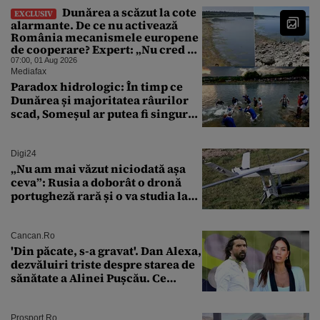
Dunărea a scăzut la cote
EXCLUSIV
alarmante. De ce nu activează
România mecanismele europene
de cooperare? Expert: „Nu cred că
a sta și a aștepta ploaia reprezintă
07:00, 01 Aug 2026
o strategie viabilă”
Mediafax
Paradox hidrologic: În timp ce
Dunărea și majoritatea râurilor
scad, Someșul ar putea fi singurul
mare râu cu debite în creștere
Digi24
„Nu am mai văzut niciodată așa
ceva”: Rusia a doborât o dronă
portugheză rară și o va studia la
un institut de cercetare
Cancan.ro
'Din păcate, s-a gravat'. Dan Alexa,
dezvăluiri triste despre starea de
sănătate a Alinei Pușcău. Ce
discuție au avut cu două zile în
urmă
Prosport.ro