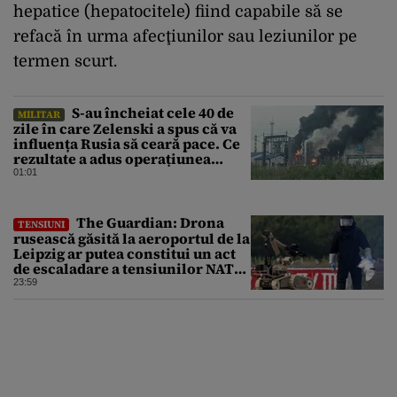
hepatice (hepatocitele) fiind capabile să se
refacă în urma afecţiunilor sau leziunilor pe
termen scurt.
S-au încheiat cele 40 de
MILITAR
zile în care Zelenski a spus că va
influența Rusia să ceară pace. Ce
rezultate a adus operațiunea
Kievului
01:01
The Guardian: Drona
TENSIUNI
rusească găsită la aeroportul de la
Leipzig ar putea constitui un act
de escaladare a tensiunilor NATO-
Rusia
23:59