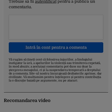
Trebuie să fii
autentificat
pentru a publica un
comentariu.
Intră în cont pentru a comenta
Vă rugăm să țineți cont că folosirea injuriilor, a limbajului
instigator la ură, a apelurilor la violență sau trimiterea repetată,
în mod abuziv, a aceluiași comentariu pot duce nu doar la
ștergerea mesajului, ci și la suspendarea temporară a dreptului
de a comenta. Site-ul nostru încurajează dezbaterile aprinse, dar
civilizate. Vă mulțumim pentru înțelegere și pentru contribuția
la o discuție bazată pe argumente, nu pe atacuri.
Recomandarea video