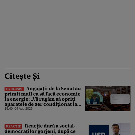
Citește Și
Angajaţii de la Senat au
EXCLUSIV
primit mail ca să facă economie
la energie: „Vă rugăm să opriţi
aparatele de aer condiţionat la
sfârşitul programului”
15:40, 04 Aug 2026
Reacție dură a social-
REACȚIE
democraților gorjeni, după ce