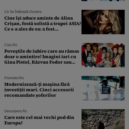
discuție au avut cu două zile în
urmă
Ce Se Întâmplă Doctore
Cine își aduce aminte de Alina
Crișan, fostă solistă a trupei ASIA?
Ce s-a ales de ea: a fost
condamnată la închisoare cu
suspendare. Ce acuzații i se aduc
Ciao.ro
Poveştile de iubire care au rămas
doar o amintire! Imagini tari cu
Gina Pistol, Răzvan Fodor sau
Andra Măruţă şi foştii parteneri
Promotor.ro
Modernizează-ți mașina fără
investiții mari. Cinci accesorii
recomandate șoferilor
Descopera.ro
Care este cel mai vechi pod din
Europa?