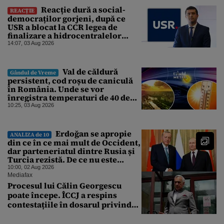
Reacție dură a social-
REACȚIE
democraților gorjeni, după ce
USR a blocat la CCR legea de
finalizare a hidrocentralelor
abandonate. „Nu ne-ar surprinde
14:07, 03 Aug 2026
dacă Miruță și USR ar acuza PSD și
de faptul că asupra Europei s-a
abătut o cupolă de foc”
Val de căldură
Gândul de Vreme
persistent, cod roșu de caniculă
în România. Unde se vor
înregistra temperaturi de 40 de
grade, potrivit ANM
10:25, 03 Aug 2026
Erdoğan se apropie
ANALIZA de 10
din ce în ce mai mult de Occident,
dar parteneriatul dintre Rusia și
Turcia rezistă. De ce nu este
Moscova îngrijorată de
10:00, 02 Aug 2026
orientarea spre vest a Ankarei
Mediafax
Procesul lui Călin Georgescu
poate începe. ÎCCJ a respins
contestațiile în dosarul privind
lovitura de stat