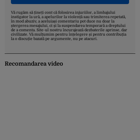
Vă rugăm să țineți cont că folosirea injuriilor, a limbajului
instigator la ură, a apelurilor la violență sau trimiterea repetată,
în mod abuziv, a aceluiași comentariu pot duce nu doar la
ștergerea mesajului, ci și la suspendarea temporară a dreptului
de a comenta. Site-ul nostru încurajează dezbaterile aprinse, dar
civilizate. Vă mulțumim pentru înțelegere și pentru contribuția
la o discuție bazată pe argumente, nu pe atacuri.
Recomandarea video