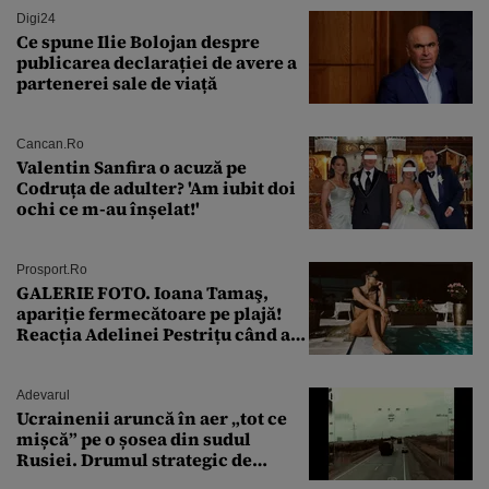
Digi24
Ce spune Ilie Bolojan despre
publicarea declarației de avere a
partenerei sale de viață
Cancan.ro
Valentin Sanfira o acuză pe
Codruța de adulter? 'Am iubit doi
ochi ce m-au înșelat!'
Prosport.ro
GALERIE FOTO. Ioana Tamaş,
apariție fermecătoare pe plajă!
Reacția Adelinei Pestrițu când a
văzut-o
Adevarul
Ucrainenii aruncă în aer „tot ce
mișcă” pe o șosea din sudul
Rusiei. Drumul strategic de
aprovizionare către Crimeea este