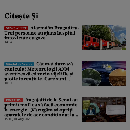
Citește Și
Alarmă în Bragadiru.
NEWS ALERT
Trei persoane au ajuns la spital
intoxicate cu gaze
14:54
Cât mai durează
Gândul de Vreme
canicula? Meteorologii ANM
avertizează că revin vijeliile și
ploile torențiale. Care sunt
zonele vizate, începând chiar de
10:07
azi
Angajaţii de la Senat au
EXCLUSIV
primit mail ca să facă economie
la energie: „Vă rugăm să opriţi
aparatele de aer condiţionat la
sfârşitul programului”
15:40, 04 Aug 2026