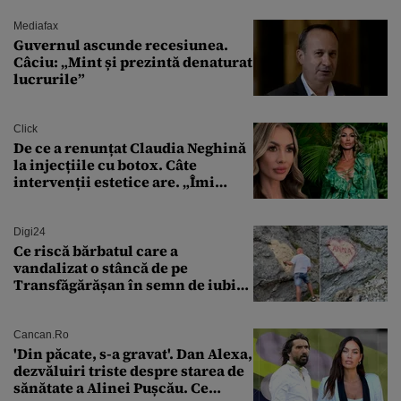
controlat complet
Mediafax
Guvernul ascunde recesiunea.
Câciu: „Mint și prezintă denaturat
lucrurile”
Click
De ce a renunțat Claudia Neghină
la injecțiile cu botox. Câte
intervenții estetice are. „Îmi
îngheață fața”
Digi24
Ce riscă bărbatul care a
vandalizat o stâncă de pe
Transfăgărășan în semn de iubire
față de „Anna”
Cancan.ro
'Din păcate, s-a gravat'. Dan Alexa,
dezvăluiri triste despre starea de
sănătate a Alinei Pușcău. Ce