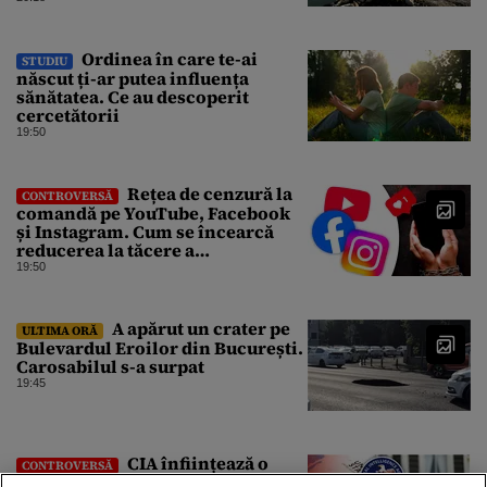
Ordinea în care te-ai
STUDIU
născut ți-ar putea influența
sănătatea. Ce au descoperit
cercetătorii
19:50
Rețea de cenzură la
CONTROVERSĂ
comandă pe YouTube, Facebook
și Instagram. Cum se încearcă
reducerea la tăcere a
investigațiilor de presă de pe
19:50
social media
A apărut un crater pe
ULTIMA ORĂ
Bulevardul Eroilor din București.
Carosabilul s-a surpat
19:45
CIA înființează o
CONTROVERSĂ
forță operativă specială pentru