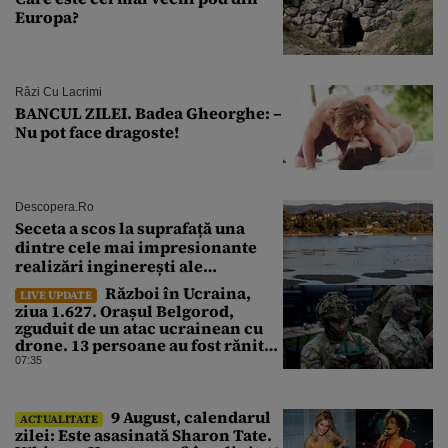
Europa?
Râzi Cu Lacrimi
BANCUL ZILEI. Badea Gheorghe: –
Nu pot face dragoste!
Descopera.ro
Seceta a scos la suprafață una
dintre cele mai impresionante
realizări inginerești ale
Imperiului Roman
Război în Ucraina,
LIVE UPDATE
ziua 1.627. Orașul Belgorod,
zguduit de un atac ucrainean cu
drone. 13 persoane au fost rănite
și mai multe clădiri, incendiate
07:35
9 August, calendarul
ACTUALITATE
zilei: Este asasinată Sharon Tate.