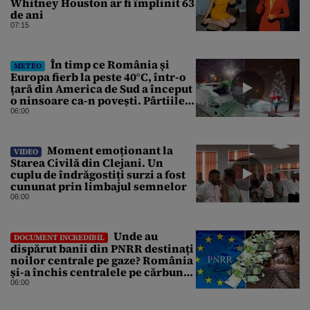
Whitney Houston ar fi împlinit 63
de ani
07:15
În timp ce România și
METEO
Europa fierb la peste 40°C, într-o
țară din America de Sud a început
o ninsoare ca-n povești. Pârtiile
s-au umplut de schiori
06:00
Moment emoționant la
VIDEO
Starea Civilă din Clejani. Un
cuplu de îndrăgostiți surzi a fost
cununat prin limbajul semnelor
06:00
Unde au
DOCUMENT INCREDIBIL
dispărut banii din PNRR destinați
noilor centrale pe gaze? România
și-a închis centralele pe cărbune
în ritm galopant, dar nu a pus
06:00
nimic în loc. 20 milioane de euro
s-au dus pe apa sâmbetei