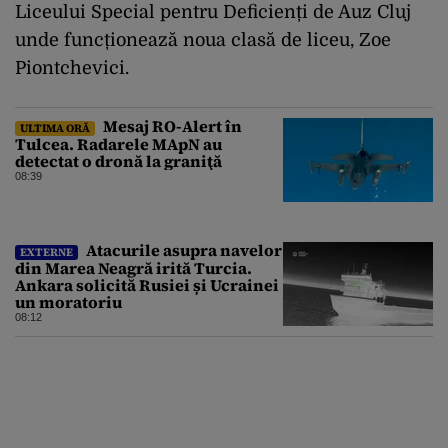
Liceului Special pentru Deficienți de Auz Cluj
unde funcționează noua clasă de liceu, Zoe
Piontchevici.
Mesaj RO-Alert în
ULTIMA ORĂ
Tulcea. Radarele MApN au
detectat o dronă la graniţă
08:39
Atacurile asupra navelor
EXTERNE
din Marea Neagră irită Turcia.
Ankara solicită Rusiei și Ucrainei
un moratoriu
08:12