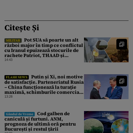
Citește Și
Pot SUA să poarte un alt
MILITAR
război major în timp ce conflictul
cu Iranul epuizează stocurile de
rachete Patriot, THAAD și
Tomahawk?
14:43
Putin și Xi, noi motive
FLASH NEWS
de satisfacție. Parteneriatul Rusia
– China funcționează la turație
maximă, schimburile comerciale
ating niveluri record
13:28
Cod galben de
Gândul de Vreme
caniculă și furtuni. ANM,
prognoza de ultimă oră pentru
București și restul țării