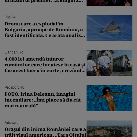
următorul premier: „E singura
soluție”
Digi24
Drona care a explodat în
Bulgaria, aproape de România, a
fost identificată. Ce arată analiza
preliminară a epavei
Cancan.ro
4.000 lei amendă tuturor
românilor care locuiesc la casă și
fac acest lucru în curte, crezând
că nu îi vede nimeni
Prosport.ro
FOTO. Irina Deleanu, imagini
incendiare: „Îmi place să fiu cât
mai naturală”
Adevarul
Orașul din inima României care a
trăit visul american. „Țara Oltului