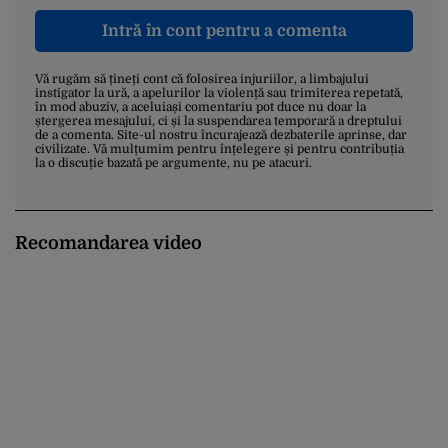
Intră în cont pentru a comenta
Vă rugăm să țineți cont că folosirea injuriilor, a limbajului
instigator la ură, a apelurilor la violență sau trimiterea repetată,
în mod abuziv, a aceluiași comentariu pot duce nu doar la
ștergerea mesajului, ci și la suspendarea temporară a dreptului
de a comenta. Site-ul nostru încurajează dezbaterile aprinse, dar
civilizate. Vă mulțumim pentru înțelegere și pentru contribuția
la o discuție bazată pe argumente, nu pe atacuri.
Recomandarea video