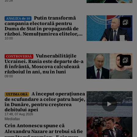
10:26
Putin transformă
ANALIZA de 10
campania electorală pentru
Duma de Stat în propagandă de
război. Nemulțumirea elitelor,
tratată cu indiferență la Kremlin
10:00
Vulnerabilitățile
CONTROVERSĂ
Ucrainei. Rusia este departe de-a
fi înfrântă, Moscova calculează
războiul în ani, nu în luni
09:00
A început operaţiunea
ULTIMA ORĂ
de scufundare a celor patru barje,
în Dunăre, pentru creşterea
debitului apei
17:48, 07 Aug 2026
Mediafax
Crin Antonescu spune că
Alexandru Nazare ar trebui să fie