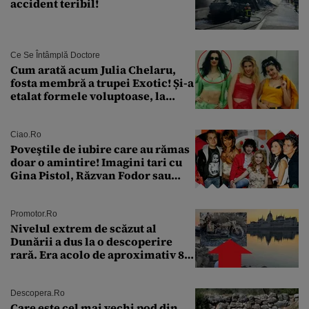
accident teribil!
Ce Se Întâmplă Doctore
Cum arată acum Julia Chelaru,
fosta membră a trupei Exotic! Și-a
etalat formele voluptoase, la
aproape 50 de ani
Ciao.ro
Poveştile de iubire care au rămas
doar o amintire! Imagini tari cu
Gina Pistol, Răzvan Fodor sau
Andra Măruţă şi foştii parteneri
Promotor.ro
Nivelul extrem de scăzut al
Dunării a dus la o descoperire
rară. Era acolo de aproximativ 80
de ani
Descopera.ro
Care este cel mai vechi pod din