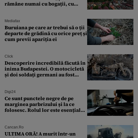
rămâne numai cu bogații, cu
babele, cu moșnegii și cu
sărăntocii”
Mediafax
Buruiana pe care ar trebui să o ții
departe de grădină cu orice preț și
cum previi apariția ei
Click
Descoperire incredibilă făcută în
inima Budapestei. O motocicletă
și doi soldați germani au fost
găsiți în Dunăre
Digi24
Ce sunt punctele negre de pe
marginea parbrizului și la ce
folosesc. Rolul lor este esențial
pentru siguranța mașinii
Cancan.ro
ULTIMA ORĂ! A murit într-un