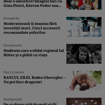
doar o amintire! Imagini tari cu
Gina Pistol, Răzvan Fodor sau
Andra Măruţă şi foştii parteneri
Promotor.ro
Modernizează-ți mașina fără
investiții mari. Cinci accesorii
recomandate șoferilor
Descopera.ro
Studenta care a sfidat regimul lui
Hitler și a plătit cu viața
Râzi Cu Lacrimi
BANCUL ZILEI. Badea Gheorghe: –
Nu pot face dragoste!
Descopera.ro
De ce doare atât de mult să fii