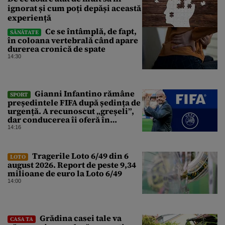
ignorat și cum poți depăși această
experiență
Ce se întâmplă, de fapt,
SĂNĂTATE
în coloana vertebrală când apare
durerea cronică de spate
14:30
Gianni Infantino rămâne
SPORT
președintele FIFA după ședința de
urgență. A recunoscut „greșeli”,
dar conducerea îi oferă în
continuare sprijin
14:16
Tragerile Loto 6/49 din 6
LOTO
august 2026. Report de peste 9,34
milioane de euro la Loto 6/49
14:00
Grădina casei tale va
CASA TA