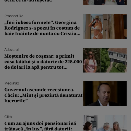
Prosport.ro
„Îmi iubesc formele”. Georgina
Rodriguez s-a pozat în costum de
baie înainte de nunta cu Cristiano
Ronaldo
Adevarul
Moștenire de coșmar: a primit
casa tatălui și o datorie de 228.000
de dolari la apă pentru tot
cartierul
Mediafax
Guvernul ascunde recesiunea.
Câciu: „Mint și prezintă denaturat
lucrurile”
Click
Cum au ajuns doi pensionari să
trăiască „în lux”, fără datorii: