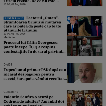
Turcia rezistă. De ce nu este
Moscova îngrijorată de
10:00, 02 Aug 2026
orientarea spre vest a Ankarei
Factorul „Oman”.
ANALIZA de 10
Strâmtoarea Ormuz și mutarea
care ar putea da peste cap toate
planurile Iranului
10:00, 01 Aug 2026
Mediafax
Procesul lui Călin Georgescu
poate începe. ÎCCJ a respins
contestațiile în dosarul privind
lovitura de stat
Digi24
Tupeul unui primar PSD după ce a
încasat despăgubiri pentru
secetă, iar apoi a vândut recolta:
„Dar am plătit impozit pentru
banii ăia”
Cancan.ro
Valentin Sanfira o acuză pe
Codruța de adulter? 'Am iubit doi
ochi ce m-au înșelat!'