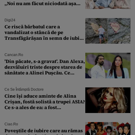
„Noi nu am făcut niciodată așa
ceva”
Digi24
Ce riscă bărbatul care a
vandalizat o stâncă de pe
Transfăgărășan în semn de iubire
față de „Anna”
Cancan.ro
'Din păcate, s-a gravat'. Dan Alexa,
dezvăluiri triste despre starea de
sănătate a Alinei Pușcău. Ce
discuție au avut cu două zile în
urmă
Ce Se Întâmplă Doctore
Cine își aduce aminte de Alina
Crișan, fostă solistă a trupei ASIA?
Ce s-a ales de ea: a fost
condamnată la închisoare cu
suspendare. Ce acuzații i se aduc
Ciao.ro
Poveştile de iubire care au rămas