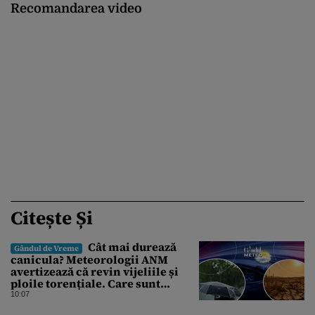
Recomandarea video
Citește Și
Cât mai durează
Gândul de Vreme
canicula? Meteorologii ANM
avertizează că revin vijeliile și
ploile torențiale. Care sunt
zonele vizate, începând chiar de
10:07
azi