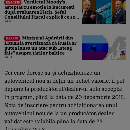
Verdictul Moody’s,
REACȚIE
așteptat cu emoție la București
după evaluarea Fitch. Șeful
Consiliului Fiscal explică ce se
poate întâmpla cu ratingul
14:40
României
Ministrul Apărării din
RĂZBOI
Lituania avertizează că Rusia ar
putea lansa un atac sub „steag
fals” asupra țărilor baltice
14:31
Cei care doresc să-și achiziționeze un
autovehicul nou și dețin un tichet valoric, îl pot
depune la producătorul/dealer-ul auto acceptat
în program, până la data de 20 decembrie 2013.
Nota de înscriere pentru achiziționarea unui
autovehicul nou de la un producător/dealer
validat este valabilă până la data de 23
decembrie 2013.