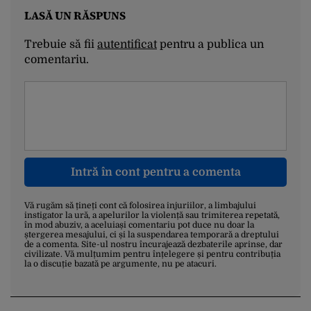
LASĂ UN RĂSPUNS
Trebuie să fii
autentificat
pentru a publica un
comentariu.
Intră în cont pentru a comenta
Vă rugăm să țineți cont că folosirea injuriilor, a limbajului
instigator la ură, a apelurilor la violență sau trimiterea repetată,
în mod abuziv, a aceluiași comentariu pot duce nu doar la
ștergerea mesajului, ci și la suspendarea temporară a dreptului
de a comenta. Site-ul nostru încurajează dezbaterile aprinse, dar
civilizate. Vă mulțumim pentru înțelegere și pentru contribuția
la o discuție bazată pe argumente, nu pe atacuri.