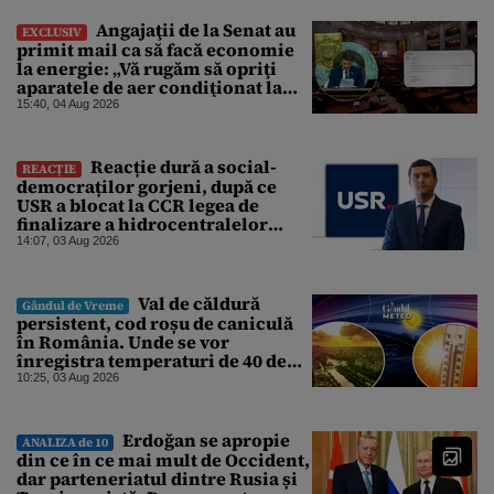
Angajaţii de la Senat au
EXCLUSIV
primit mail ca să facă economie
la energie: „Vă rugăm să opriţi
aparatele de aer condiţionat la
sfârşitul programului”
15:40, 04 Aug 2026
Reacție dură a social-
REACȚIE
democraților gorjeni, după ce
USR a blocat la CCR legea de
finalizare a hidrocentralelor
abandonate. „Nu ne-ar surprinde
14:07, 03 Aug 2026
dacă Miruță și USR ar acuza PSD și
de faptul că asupra Europei s-a
abătut o cupolă de foc”
Val de căldură
Gândul de Vreme
persistent, cod roșu de caniculă
în România. Unde se vor
înregistra temperaturi de 40 de
grade, potrivit ANM
10:25, 03 Aug 2026
Erdoğan se apropie
ANALIZA de 10
din ce în ce mai mult de Occident,
dar parteneriatul dintre Rusia și