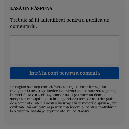
LASĂ UN RĂSPUNS
Trebuie să fii
autentificat
pentru a publica un
comentariu.
Intră în cont pentru a comenta
Vă rugăm să țineți cont că folosirea injuriilor, a limbajului
instigator la ură, a apelurilor la violență sau trimiterea repetată,
în mod abuziv, a aceluiași comentariu pot duce nu doar la
ștergerea mesajului, ci și la suspendarea temporară a dreptului
de a comenta. Site-ul nostru încurajează dezbaterile aprinse, dar
civilizate. Vă mulțumim pentru înțelegere și pentru contribuția
la o discuție bazată pe argumente, nu pe atacuri.