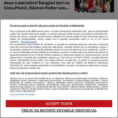
doar o amintire! Imagini tari cu
Gina Pistol, Răzvan Fodor sau
Andra Măruţă şi foştii parteneri
Promotor.ro
Nouă ne pasă ca datele tale personale să rămână confidențiale
2026: Care e presiunea corectă în
anvelope pe caniculă.
Noi și partenerii noștri
1019
stocăm și/sau accesăm informații pe dispozitivul dvs., precum identificatorii
cookie unici pentru prelucrarea datelor cu caracter personal. Puteți accepta sau gestiona preferințele dvs.
Cauciucurile de iarnă pot să facă
făcând clic mai jos, respectiv vă puteți opune utilizării unui interes legitim în orice moment pe pagina cu
politica de confidențialitate. Aceste alegeri vor fi raportate partenerilor noștri și nu vă vor afecta
explozie la peste 40°C?
navigarea.
Mai multe detalii
Noi si partenerii nostri (retelele de socializare si agentiile de publicitate partenere, precum si furnizorii
nostri de servicii de date analitice) prelucram date pentru a permite website-ului sa functioneze, pentru a
personaliza continutul si anunturile publicitare afisate in functie de interesele si/sau profilul dvs., pentru a
Descopera.ro
va oferi functionalitati aferente retelelor de socializare si pentru a analiza traficul pe website. Beneficiati de
drepturile prevazute de art. 15-22 din GDPR in legatura cu prelucrarea datelor cu caracter personal. Aceste
Care este cel mai vechi pod din
drepturi pot fi exercitate prin modalitatea indicata
aici
. Prin click pe “ACCEPT TOATE”, acceptati folosirea
tuturor Tehnologiilor de tip Cookie, care implica inclusiv acceptul dvs. cu privire la stocarea/accesarea
Europa?
informatiilor de catre Vendor-ii cu care colaboram. Prin click pe “VREAU SA MODIFIC SETARILE
INDIVIDUAL” puteti schimba preferintele in mod individual, mai putin cele legate de cookie strict necesare
pentru functionarea website-ului.
Atât noi, cât și partenerii noștri prelucrăm datele pentru a oferi:
Stocarea și/sau accesarea informațiilor de pe un dispozitiv. Măsurarea performanței reclamelor. Utilizarea
profilurilor pentru selectarea conținutului personalizat. Dezvoltarea și îmbunătățirea serviciilor. Crearea
Râzi Cu Lacrimi
profilurilor de conținut personalizat. Utilizarea profilurilor pentru selectarea publicității personalizate.
Crearea profilurilor pentru publicitate personalizată. Măsurarea performanței conținutului. Înțelegerea
BANCUL ZILEI. Badea Gheorghe: –
publicului prin statistici sau combinații de date din surse diferite. Utilizarea datelor limitate pentru a selecta
conținutul. Utilizarea de date limitate pentru a selecta publicitatea. Date precise de geolocație și identificarea
prin scanarea dispozitivului.
Nu pot face dragoste!
Listă parteneri (furnizori)
ACCEPT TOATE
VREAU SA MODIFIC SETARILE INDIVIDUAL
Descopera.ro