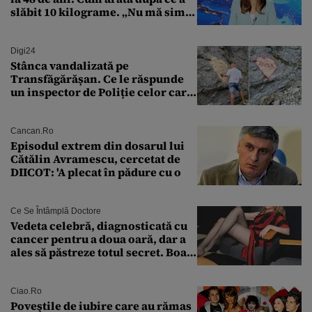
slăbit 10 kilograme. „Nu mă simt
bine în această perioadă”
Digi24
Stânca vandalizată pe
Transfăgărășan. Ce le răspunde
un inspector de Poliție celor care
întreabă: „Dar ce a făcut?”
Cancan.ro
Episodul extrem din dosarul lui
Cătălin Avramescu, cercetat de
DIICOT: 'A plecat în pădure cu o
Ce Se Întâmplă Doctore
Vedeta celebră, diagnosticată cu
cancer pentru a doua oară, dar a
ales să păstreze totul secret. Boala
a fost descoperită la un control de
rutină
Ciao.ro
Poveştile de iubire care au rămas