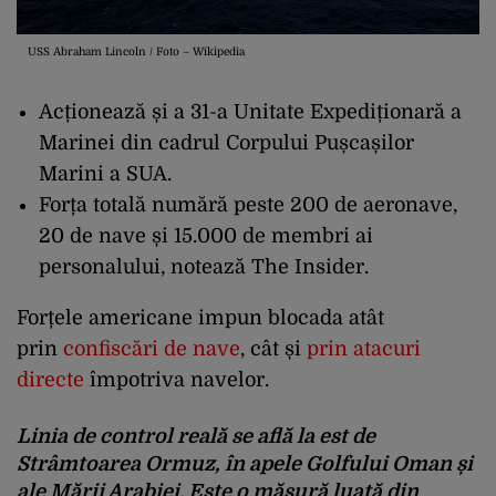
USS Abraham Lincoln / Foto – Wikipedia
Acționează și a 31-a Unitate Expediționară a
Marinei din cadrul Corpului Pușcașilor
Marini a SUA.
Forța totală numără peste 200 de aeronave,
20 de nave și 15.000 de membri ai
personalului, notează The Insider.
Forțele americane impun blocada atât
prin
confiscări de nave
, cât și
prin atacuri
directe
împotriva navelor.
Linia de control reală se află la est de
Strâmtoarea Ormuz, în apele Golfului Oman și
ale Mării Arabiei. Este o măsură luată din