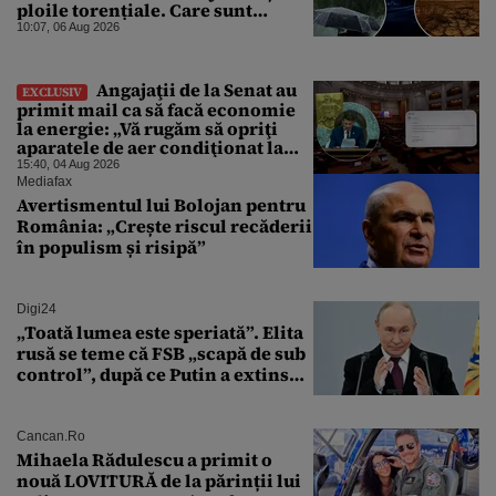
ploile torențiale. Care sunt
zonele vizate, începând chiar de
10:07, 06 Aug 2026
azi
Angajaţii de la Senat au
EXCLUSIV
primit mail ca să facă economie
la energie: „Vă rugăm să opriţi
aparatele de aer condiţionat la
sfârşitul programului”
15:40, 04 Aug 2026
Mediafax
Avertismentul lui Bolojan pentru
România: „Crește riscul recăderii
în populism și risipă”
Digi24
„Toată lumea este speriată”. Elita
rusă se teme că FSB „scapă de sub
control”, după ce Putin a extins
puterea serviciului
Cancan.ro
Mihaela Rădulescu a primit o
nouă LOVITURĂ de la părinții lui