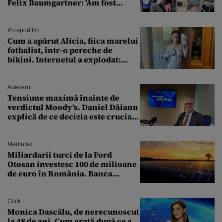
Felix Baumgartner: 'Am fost
ȘTEARSĂ complet din
Prosport.ro
Cum a apărut Alicia, fiica marelui
fotbalist, într-o pereche de
bikini. Internetul a explodat:
„Zeiță superbă!”
Adevarul
Tensiune maximă înainte de
verdictul Moody’s. Daniel Dăianu
explică de ce decizia este crucială
pentru economia României
Mediafax
Miliardarii turci de la Ford
Otosan investesc 100 de milioane
de euro în România. Banca
Transilvania le acordă o
finanțare uriașă
Click
Monica Dascălu, de nerecunoscut
la 48 de ani. Cum arată după ce a