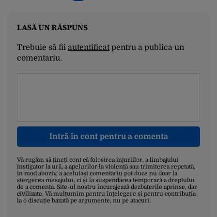
LASĂ UN RĂSPUNS
Trebuie să fii
autentificat
pentru a publica un
comentariu.
Intră în cont pentru a comenta
Vă rugăm să țineți cont că folosirea injuriilor, a limbajului
instigator la ură, a apelurilor la violență sau trimiterea repetată,
în mod abuziv, a aceluiași comentariu pot duce nu doar la
ștergerea mesajului, ci și la suspendarea temporară a dreptului
de a comenta. Site-ul nostru încurajează dezbaterile aprinse, dar
civilizate. Vă mulțumim pentru înțelegere și pentru contribuția
la o discuție bazată pe argumente, nu pe atacuri.