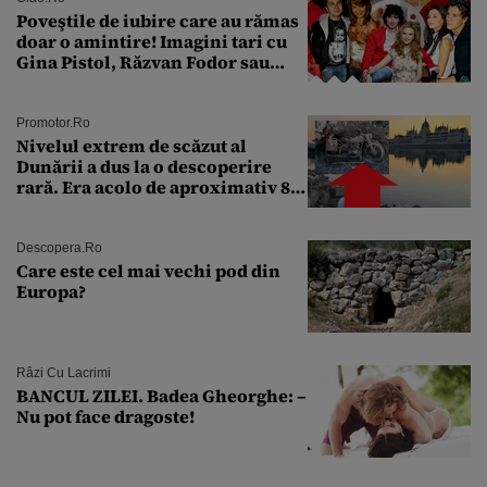
Poveştile de iubire care au rămas
doar o amintire! Imagini tari cu
Gina Pistol, Răzvan Fodor sau
Andra Măruţă şi foştii parteneri
Promotor.ro
Nivelul extrem de scăzut al
Dunării a dus la o descoperire
rară. Era acolo de aproximativ 80
de ani
Descopera.ro
Care este cel mai vechi pod din
Europa?
Râzi Cu Lacrimi
BANCUL ZILEI. Badea Gheorghe: –
Nu pot face dragoste!