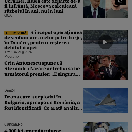
Ucrainei. Rusia este departe de-a
fi înfrântă, Moscova calculează
războiul în ani, nu în luni
09:00
A început operaţiunea
ULTIMA ORĂ
de scufundare a celor patru barje,
în Dunăre, pentru creşterea
debitului apei
17:48, 07 Aug 2026
Mediafax
Crin Antonescu spune că
Alexandru Nazare ar trebui să fie
următorul premier: „E singura
soluție”
Digi24
Drona care a explodat în
Bulgaria, aproape de România, a
fost identificată. Ce arată analiza
preliminară a epavei
Cancan.ro
4.000 lei amendă tuturor