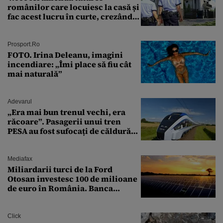
românilor care locuiesc la casă și
fac acest lucru în curte, crezând
că nu îi vede nimeni
Prosport.ro
FOTO. Irina Deleanu, imagini
incendiare: „Îmi place să fiu cât
mai naturală”
Adevarul
„Era mai bun trenul vechi, era
răcoare”. Pasagerii unui tren
PESA au fost sufocați de căldură
pe ruta București-Constanța
Mediafax
Miliardarii turci de la Ford
Otosan investesc 100 de milioane
de euro în România. Banca
Transilvania le acordă o
finanțare uriașă
Click