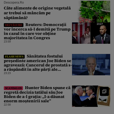
Descopera.ro
Câte alimente de origine vegetală
ar trebui să mâncăm pe
săptămână?
Reuters: Democrații
DEZVĂLUIRI
vor încerca să-l demită pe Trump
în cazul în care vor obține
majoritatea în Congres
23:59
Sănătatea fostului
FLASH NEWS
președinte american Joe Biden se
agravează: Cancerul de prostată s-
a răspândit în alte părți ale
corpului
23:23
Hunter Biden spune că
SCANDALOS
regretă decizia tatălui său Joe
Biden de a-l grația: „I-a dăunat
enorm moștenirii sale”
22:58