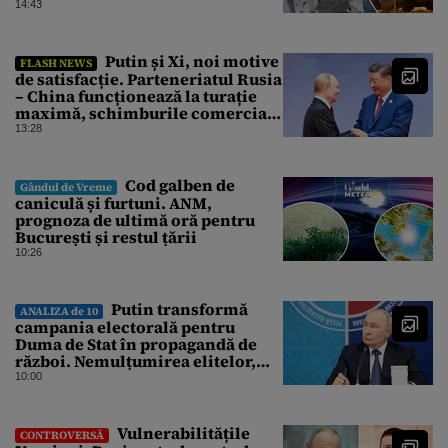
Tomahawk?
14:43
Putin și Xi, noi motive
FLASH NEWS
de satisfacție. Parteneriatul Rusia
– China funcționează la turație
maximă, schimburile comerciale
ating niveluri record
13:28
Cod galben de
Gândul de Vreme
caniculă și furtuni. ANM,
prognoza de ultimă oră pentru
București și restul țării
10:26
Putin transformă
ANALIZA de 10
campania electorală pentru
Duma de Stat în propagandă de
război. Nemulțumirea elitelor,
tratată cu indiferență la Kremlin
10:00
Vulnerabilitățile
CONTROVERSĂ