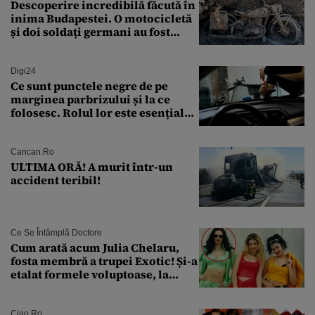
Descoperire incredibilă făcută în
inima Budapestei. O motocicletă
și doi soldați germani au fost
găsiți în Dunăre
Digi24
Ce sunt punctele negre de pe
marginea parbrizului și la ce
folosesc. Rolul lor este esențial
pentru siguranța mașinii
Cancan.ro
ULTIMA ORĂ! A murit într-un
accident teribil!
Ce Se Întâmplă Doctore
Cum arată acum Julia Chelaru,
fosta membră a trupei Exotic! Și-a
etalat formele voluptoase, la
aproape 50 de ani
Ciao.ro