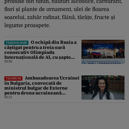
produse din tutun, băuturi alcoolice, carburant,
flori și plante de ornament, ulei de floarea
soarelui, zahăr rafinat, făină, tărâțe, fructe și
legume proaspete.
O echipă din Rusia a
TEHNOLOGIE
câștigat pentru a treia oară
consecutiv Olimpiada
Internațională de AI, cu șapte
medalii din aur și una de bronz
00:56
Ambasadoarea Ucrainei
TENSIUNI
în Bulgaria, convocată de
ministrul bulgar de Externe
pentru drona ucraineană
prăbușită în apropierea
00:21
infrastructurii critice