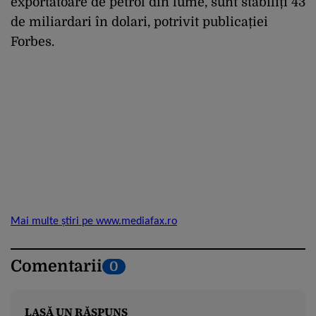
exportatoare de petrol din lume, sunt stabiliți 43
de miliardari în dolari, potrivit publicației
Forbes.
Mai multe știri pe www.mediafax.ro
Comentarii
0
LASĂ UN RĂSPUNS