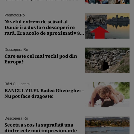
Andra Măruţă şi foştii parteneri
Promotor.ro
Nivelul extrem de scăzut al
Dunării a dus la o descoperire
rară. Era acolo de aproximativ 80
de ani
Descopera.ro
Care este cel mai vechi pod din
Europa?
Râzi Cu Lacrimi
BANCUL ZILEI. Badea Gheorghe: –
Nu pot face dragoste!
Descopera.ro
Seceta a scos la suprafață una
dintre cele mai impresionante