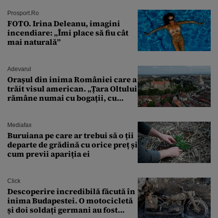
Prosport.ro
FOTO. Irina Deleanu, imagini
incendiare: „Îmi place să fiu cât
mai naturală”
Adevarul
Orașul din inima României care a
trăit visul american. „Țara Oltului
rămâne numai cu bogații, cu
babele, cu moșnegii și cu
sărăntocii”
Mediafax
Buruiana pe care ar trebui să o ții
departe de grădină cu orice preț și
cum previi apariția ei
Click
Descoperire incredibilă făcută în
inima Budapestei. O motocicletă
și doi soldați germani au fost