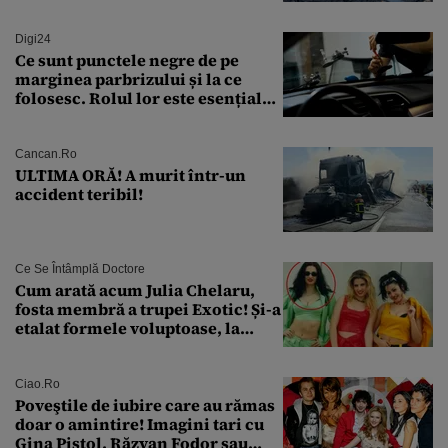
găsiți în Dunăre
Digi24
Ce sunt punctele negre de pe
marginea parbrizului și la ce
folosesc. Rolul lor este esențial
pentru siguranța mașinii
Cancan.ro
ULTIMA ORĂ! A murit într-un
accident teribil!
Ce Se Întâmplă Doctore
Cum arată acum Julia Chelaru,
fosta membră a trupei Exotic! Și-a
etalat formele voluptoase, la
aproape 50 de ani
Ciao.ro
Poveştile de iubire care au rămas
doar o amintire! Imagini tari cu
Gina Pistol, Răzvan Fodor sau