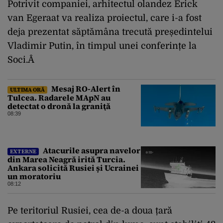
Potrivit companiei, arhitectul olandez Erick
van Egeraat va realiza proiectul, care i-a fost
deja prezentat săptămâna trecută președintelui
Vladimir Putin, în timpul unei conferințe la
Soci.Â
Mesaj RO-Alert în
ULTIMA ORĂ
Tulcea. Radarele MApN au
detectat o dronă la graniţă
08:39
Atacurile asupra navelor
EXTERNE
din Marea Neagră irită Turcia.
Ankara solicită Rusiei și Ucrainei
un moratoriu
08:12
Pe teritoriul Rusiei, cea de-a doua țară