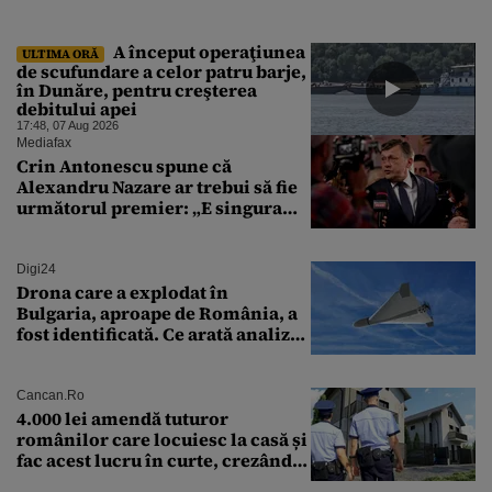
A început operaţiunea
ULTIMA ORĂ
de scufundare a celor patru barje,
în Dunăre, pentru creşterea
debitului apei
17:48, 07 Aug 2026
Mediafax
Crin Antonescu spune că
Alexandru Nazare ar trebui să fie
următorul premier: „E singura
soluție”
Digi24
Drona care a explodat în
Bulgaria, aproape de România, a
fost identificată. Ce arată analiza
preliminară a epavei
Cancan.ro
4.000 lei amendă tuturor
românilor care locuiesc la casă și
fac acest lucru în curte, crezând
că nu îi vede nimeni