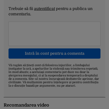
Trebuie să fii
autentificat
pentru a publica un
comentariu.
Intră în cont pentru a comenta
Vă rugăm să țineți cont că folosirea injuriilor, a limbajului
instigator la ură, a apelurilor la violență sau trimiterea repetată,
în mod abuziv, a aceluiași comentariu pot duce nu doar la
ștergerea mesajului, ci și la suspendarea temporară a dreptului
de a comenta. Site-ul nostru încurajează dezbaterile aprinse, dar
civilizate. Vă mulțumim pentru înțelegere și pentru contribuția
la o discuție bazată pe argumente, nu pe atacuri.
Recomandarea video