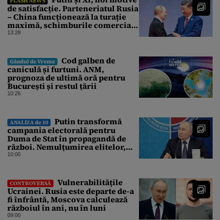
FLASH NEWS
de satisfacție. Parteneriatul Rusia
– China funcționează la turație
maximă, schimburile comerciale
ating niveluri record
13:28
Cod galben de
Gândul de Vreme
caniculă și furtuni. ANM,
prognoza de ultimă oră pentru
București și restul țării
10:26
Putin transformă
ANALIZA de 10
campania electorală pentru
Duma de Stat în propagandă de
război. Nemulțumirea elitelor,
tratată cu indiferență la Kremlin
10:00
Vulnerabilitățile
CONTROVERSĂ
Ucrainei. Rusia este departe de-a
fi înfrântă, Moscova calculează
războiul în ani, nu în luni
09:00