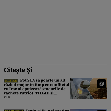
Citește Și
Pot SUA să poarte un alt
MILITAR
război major în timp ce conflictul
cu Iranul epuizează stocurile de
rachete Patriot, THAAD și
Tomahawk?
14:43
Putin și Xi, noi motive