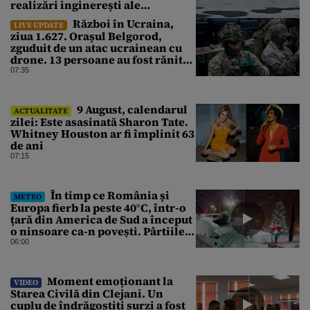
realizări inginerești ale
Imperiului Roman
Război în Ucraina,
LIVE UPDATE
ziua 1.627. Orașul Belgorod,
zguduit de un atac ucrainean cu
drone. 13 persoane au fost rănite
și mai multe clădiri, incendiate
07:35
9 August, calendarul
ACTUALITATE
zilei: Este asasinată Sharon Tate.
Whitney Houston ar fi împlinit 63
de ani
07:15
În timp ce România și
METEO
Europa fierb la peste 40°C, într-o
țară din America de Sud a început
o ninsoare ca-n povești. Pârtiile
s-au umplut de schiori
06:00
Moment emoționant la
VIDEO
Starea Civilă din Clejani. Un
cuplu de îndrăgostiți surzi a fost