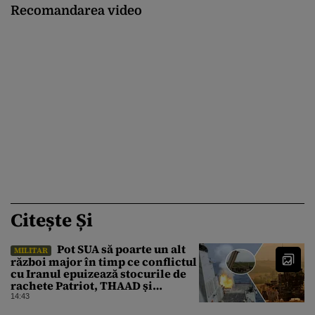
Recomandarea video
Citește Și
Pot SUA să poarte un alt
MILITAR
război major în timp ce conflictul
cu Iranul epuizează stocurile de
rachete Patriot, THAAD și
Tomahawk?
14:43