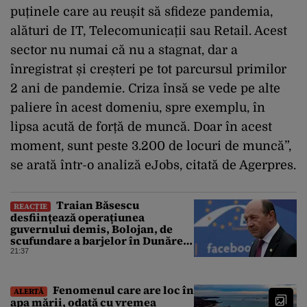
puținele care au reușit să sfideze pandemia,
alături de IT, Telecomunicații sau Retail. Acest
sector nu numai că nu a stagnat, dar a
înregistrat și creșteri pe tot parcursul primilor
2 ani de pandemie. Criza însă se vede pe alte
paliere în acest domeniu, spre exemplu, în
lipsa acută de forță de muncă. Doar în acest
moment, sunt peste 3.200 de locuri de muncă”,
se arată într-o analiză eJobs, citată de Agerpres.
Traian Băsescu
REACȚIE
desființează operațiunea
guvernului demis, Bolojan, de
scufundare a barjelor în Dunăre:
„Este o improvizație”
21:37
Fenomenul care are loc în
ALERTĂ
apa mării, odată cu vremea