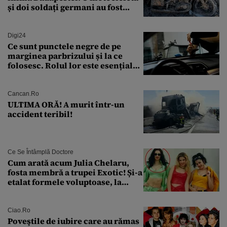
și doi soldați germani au fost
găsiți în Dunăre
Digi24
Ce sunt punctele negre de pe
marginea parbrizului și la ce
folosesc. Rolul lor este esențial
pentru siguranța mașinii
Cancan.ro
ULTIMA ORĂ! A murit într-un
accident teribil!
Ce Se Întâmplă Doctore
Cum arată acum Julia Chelaru,
fosta membră a trupei Exotic! Și-a
etalat formele voluptoase, la
aproape 50 de ani
Ciao.ro
Poveştile de iubire care au rămas