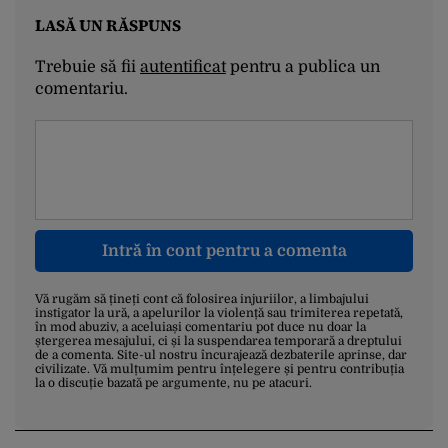
LASĂ UN RĂSPUNS
Trebuie să fii
autentificat
pentru a publica un
comentariu.
Intră în cont pentru a comenta
Vă rugăm să țineți cont că folosirea injuriilor, a limbajului
instigator la ură, a apelurilor la violență sau trimiterea repetată,
în mod abuziv, a aceluiași comentariu pot duce nu doar la
ștergerea mesajului, ci și la suspendarea temporară a dreptului
de a comenta. Site-ul nostru încurajează dezbaterile aprinse, dar
civilizate. Vă mulțumim pentru înțelegere și pentru contribuția
la o discuție bazată pe argumente, nu pe atacuri.