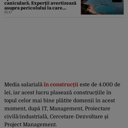
caniculară. Experții avertizează
asupra pericolului la care
oamenii pot fi expuși
21:17
Media salarială
în construcții
este de 4.000 de
lei, iar acest lucru plasează construcțiile în
topul celor mai bine plătite domenii în acest
moment, după IT, Management, Proiectare
civilă/industrială, Cercetare-Dezvoltare și
Project Management.