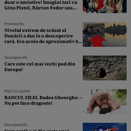
doar o amintire! Imagini tari cu
Gina Pistol, Răzvan Fodor sau
Andra Măruţă şi foştii parteneri
Promotor.ro
Nivelul extrem de scăzut al
Dunării a dus la o descoperire
rară. Era acolo de aproximativ 80
de ani
Descopera.ro
Care este cel mai vechi pod din
Europa?
Râzi Cu Lacrimi
BANCUL ZILEI. Badea Gheorghe: –
Nu pot face dragoste!
Descopera.ro
Cum arată o zi din viața unui