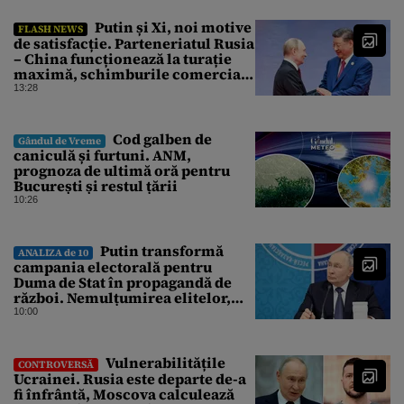
Putin și Xi, noi motive
FLASH NEWS
de satisfacție. Parteneriatul Rusia
– China funcționează la turație
maximă, schimburile comerciale
ating niveluri record
13:28
Cod galben de
Gândul de Vreme
caniculă și furtuni. ANM,
prognoza de ultimă oră pentru
București și restul țării
10:26
Putin transformă
ANALIZA de 10
campania electorală pentru
Duma de Stat în propagandă de
război. Nemulțumirea elitelor,
tratată cu indiferență la Kremlin
10:00
Vulnerabilitățile
CONTROVERSĂ
Ucrainei. Rusia este departe de-a
fi înfrântă, Moscova calculează