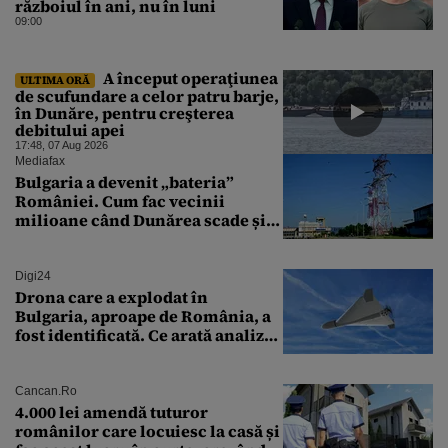
războiul în ani, nu în luni
09:00
A început operaţiunea
ULTIMA ORĂ
de scufundare a celor patru barje,
în Dunăre, pentru creşterea
debitului apei
17:48, 07 Aug 2026
Mediafax
Bulgaria a devenit „bateria”
României. Cum fac vecinii
milioane când Dunărea scade și
Cernavodă produce puțin
Digi24
Drona care a explodat în
Bulgaria, aproape de România, a
fost identificată. Ce arată analiza
preliminară a epavei
Cancan.ro
4.000 lei amendă tuturor
românilor care locuiesc la casă și