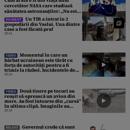
cercetător NASA care studiază
sănătatea astronauților: „Nu este
o știință complicată”
Un TIR a intrat în 2
INCIDENT
gospodării din Vaslui. Una dintre
case a fost făcută praf
20:41
Momentul în care un
VIDEO
bărbat ucrainean este târât cu
forța de autorități pentru a fi
trimis la război. Incidentele de
acest fel sunt tot mai dese
20:24
Două tinere pe tocuri au
VIDEO
reușit să oprească un avion din
mers. Au fost întoarse din „cursă”
în ultima clipă. Imaginile au
devenit virale
20:16
Guvernul crede că sunt
BILANȚ