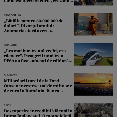
fac acest lucru în curte, crezând
că nu îi vede nimeni
Prosport.ro
„Bătălia pentru 50.000.000 de
dolari”. Divorțul anului:
Anamaria atacă averea
milionarului
Adevarul
„Era mai bun trenul vechi, era
răcoare”. Pasagerii unui tren
PESA au fost sufocați de căldură
pe ruta București-Constanța
Mediafax
Miliardarii turci de la Ford
Otosan investesc 100 de milioane
de euro în România. Banca
Transilvania le acordă o
finanțare uriașă
Click
Descoperire incredibilă făcută în
inima Budapestei. O motocicletă