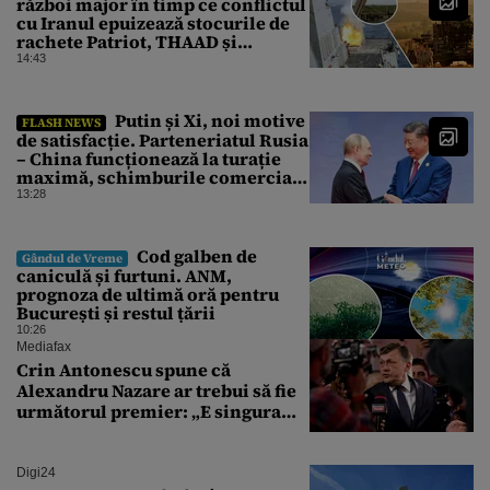
război major în timp ce conflictul
cu Iranul epuizează stocurile de
rachete Patriot, THAAD și
Tomahawk?
14:43
Putin și Xi, noi motive
FLASH NEWS
de satisfacție. Parteneriatul Rusia
– China funcționează la turație
maximă, schimburile comerciale
ating niveluri record
13:28
Cod galben de
Gândul de Vreme
caniculă și furtuni. ANM,
prognoza de ultimă oră pentru
București și restul țării
10:26
Mediafax
Crin Antonescu spune că
Alexandru Nazare ar trebui să fie
următorul premier: „E singura
soluție”
Digi24