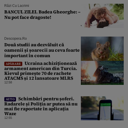
Râzi Cu Lacrimi
BANCUL ZILEI. Badea Gheorghe: –
Nu pot face dragoste!
Descopera.ro
Două studii au dezvăluit că
oamenii și șoarecii au ceva foarte
important în comun
Ucraina achiziționează
APĂRARE
armament american din Turcia.
Kievul primește 70 de rachete
ATACMS și 12 lansatoare MLRS
12:58
Schimbări pentru șoferi.
AUTO
Radarele și Poliția ar putea să nu
mai fie raportate în aplicația
Waze
12:55