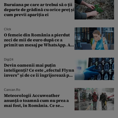
Buruiana pe care ar trebui să o ții
departe de grădină cu orice preț și
cum previi apariția ei
Click
O femeie din România a pierdut
zeci de mii de euro după ce a
primit un mesaj pe WhatsApp. A
crezut că va moșteni 175.000 de
euro din Franța
Digi24
Devin oamenii mai puțin
inteligenți? Ce este „efectul Flynn
invers” și de ce îi îngrijorează pe
cercetători
Cancan.ro
Meteorologii Accuweather
anunță o toamnă cum nu prea a
mai fost, în România. Ce se
întâmplă în septembrie,
octombrie și noiembrie 2026, în