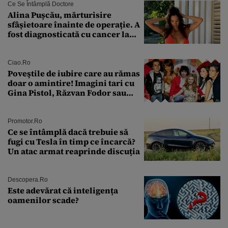
București. Pe ce dată ninge
Ce Se Întâmplă Doctore
Alina Pușcău, mărturisire
sfâșietoare înainte de operație. A
fost diagnosticată cu cancer la
sân în metastază: „Este singurul
tratament care o să mă ajute să
îmi salvez viața”
Ciao.ro
Poveştile de iubire care au rămas
doar o amintire! Imagini tari cu
Gina Pistol, Răzvan Fodor sau
Andra Măruţă şi foştii parteneri
Promotor.ro
Ce se întâmplă dacă trebuie să
fugi cu Tesla în timp ce încarcă?
Un atac armat reaprinde discuția
Descopera.ro
Este adevărat că inteligența
oamenilor scade?