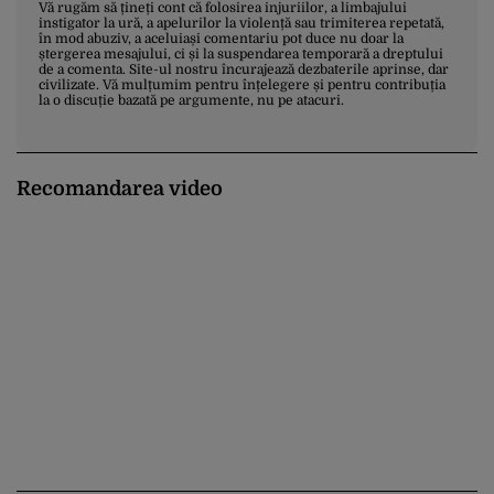
Vă rugăm să țineți cont că folosirea injuriilor, a limbajului
instigator la ură, a apelurilor la violență sau trimiterea repetată,
în mod abuziv, a aceluiași comentariu pot duce nu doar la
ștergerea mesajului, ci și la suspendarea temporară a dreptului
de a comenta. Site-ul nostru încurajează dezbaterile aprinse, dar
civilizate. Vă mulțumim pentru înțelegere și pentru contribuția
la o discuție bazată pe argumente, nu pe atacuri.
Recomandarea video