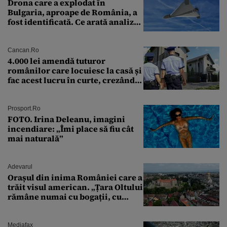
Drona care a explodat în
Bulgaria, aproape de România, a
fost identificată. Ce arată analiza
preliminară a epavei
Cancan.ro
4.000 lei amendă tuturor
românilor care locuiesc la casă și
fac acest lucru în curte, crezând
că nu îi vede nimeni
Prosport.ro
FOTO. Irina Deleanu, imagini
incendiare: „Îmi place să fiu cât
mai naturală”
Adevarul
Orașul din inima României care a
trăit visul american. „Țara Oltului
rămâne numai cu bogații, cu
babele, cu moșnegii și cu
sărăntocii”
Mediafax