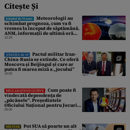
Citește Și
Meteorologii au
Gândul de Vreme
schimbat prognoza, cum va fi
vremea la început de săptămână.
ANM, informații de ultimă oră
pentru Gândul
10:29
Pactul militar Iran-
ANALIZA de 10
China-Rusia se extinde. Ce oferă
Moscova și Beijingul și care ar
putea fi marea miză a „jocului”
10:00
Cum poate fi
DECLARAȚII EXCLUSIVE
vindecată dependența de
„păcănele”. Președintele
Oficiului Național pentru Jocuri
de Noroc propune o ordonanță de
09:00
urgență istorică și explică
procedura de autoexcludere
unică
Pot SUA să poarte un alt
MILITAR