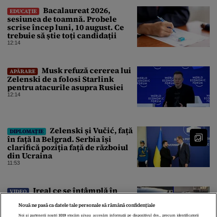
Bacalaureat 2026,
EDUCAȚIE
sesiunea de toamnă. Probele
scrise încep luni, 10 august. Ce
trebuie să știe toți candidații
12:14
Musk refuză cererea lui
APĂRARE
Zelenski de a folosi Starlink
pentru atacurile asupra Rusiei
12:14
Zelenski și Vučić, față
DIPLOMAȚIE
în față la Belgrad. Serbia își
clarifică poziția față de războiul
din Ucraina
11:53
Ireal ce se întâmplă în
VIDEO
România. Un bebeluș de 11 luni,
filmat la volanul unei mașini
Nouă ne pasă ca datele tale personale să rămână confidențiale
11:33
Noi și partenerii noștri
1019
stocăm și/sau accesăm informații pe dispozitivul dvs., precum identificatorii