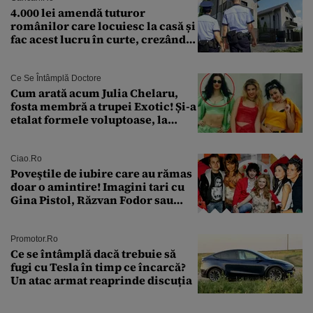
4.000 lei amendă tuturor
românilor care locuiesc la casă și
fac acest lucru în curte, crezând
că nu îi vede nimeni
Ce Se Întâmplă Doctore
Cum arată acum Julia Chelaru,
fosta membră a trupei Exotic! Și-a
etalat formele voluptoase, la
aproape 50 de ani
Ciao.ro
Poveştile de iubire care au rămas
doar o amintire! Imagini tari cu
Gina Pistol, Răzvan Fodor sau
Andra Măruţă şi foştii parteneri
Promotor.ro
Ce se întâmplă dacă trebuie să
fugi cu Tesla în timp ce încarcă?
Un atac armat reaprinde discuția