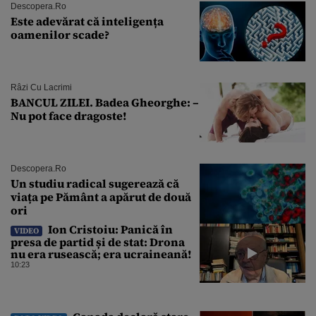
Descopera.ro
Este adevărat că inteligența
oamenilor scade?
Râzi Cu Lacrimi
BANCUL ZILEI. Badea Gheorghe: –
Nu pot face dragoste!
Descopera.ro
Un studiu radical sugerează că
viața pe Pământ a apărut de două
ori
Ion Cristoiu: Panică în
VIDEO
presa de partid și de stat: Drona
nu era rusească; era ucraineană!
10:23