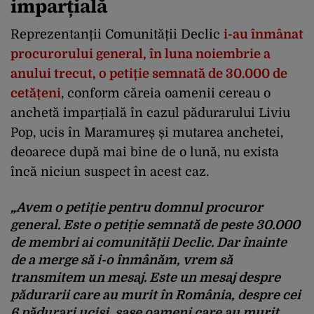
imparțială
Reprezentanții Comunității Declic
i-au înmânat
procurorului general, în luna noiembrie a
anului trecut, o petiție semnată de 30.000 de
cetățeni
, conform căreia oamenii cereau o
anchetă imparțială în cazul pădurarului Liviu
Pop, ucis în Maramureș și mutarea anchetei,
deoarece după mai bine de o lună, nu exista
încă niciun suspect în acest caz.
„Avem o petiție pentru domnul procuror
general. Este o petiție semnată de peste 30.000
de membri ai comunității Declic. Dar înainte
de a merge să i-o înmânăm, vrem să
transmitem un mesaj. Este un mesaj despre
pădurarii care au murit în România, despre cei
6 pădurari uciși, șase oameni care au murit