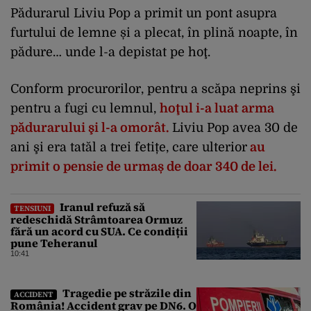
Pădurarul Liviu Pop a primit un pont asupra
furtului de lemne și a plecat, în plină noapte, în
pădure… unde l-a depistat pe hoţ.
Conform procurorilor, pentru a scăpa neprins şi
pentru a fugi cu lemnul,
hoţul i-a luat arma
pădurarului şi l-a omorât.
Liviu Pop avea 30 de
ani şi era tatăl a trei fetițe, care ulterior
au
primit o pensie de urmaș de doar 340 de lei.
Iranul refuză să
TENSIUNI
redeschidă Strâmtoarea Ormuz
fără un acord cu SUA. Ce condiții
pune Teheranul
10:41
Tragedie pe străzile din
ACCIDENT
România! Accident grav pe DN6. O