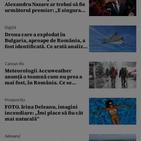
Alexandru Nazare ar trebui să fie
următorul premier: „E singura
soluție”
Digi24
Drona care a explodat în
Bulgaria, aproape de România, a
fost identificată. Ce arată analiza
preliminară a epavei
Cancan.ro
Meteorologii Accuweather
anunță o toamnă cum nu prea a
mai fost, în România. Ce se
întâmplă în septembrie,
octombrie și noiembrie 2026, în
București. Pe ce dată ninge
Prosport.ro
FOTO. Irina Deleanu, imagini
incendiare: „Îmi place să fiu cât
mai naturală”
Adevarul