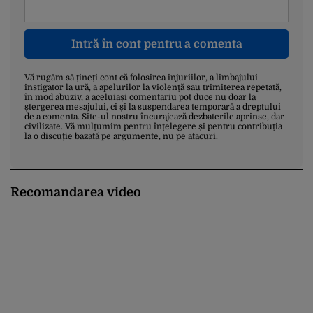
Intră în cont pentru a comenta
Vă rugăm să țineți cont că folosirea injuriilor, a limbajului
instigator la ură, a apelurilor la violență sau trimiterea repetată,
în mod abuziv, a aceluiași comentariu pot duce nu doar la
ștergerea mesajului, ci și la suspendarea temporară a dreptului
de a comenta. Site-ul nostru încurajează dezbaterile aprinse, dar
civilizate. Vă mulțumim pentru înțelegere și pentru contribuția
la o discuție bazată pe argumente, nu pe atacuri.
Recomandarea video