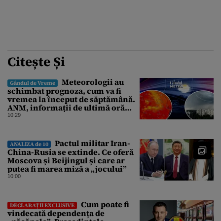
Citește Și
Meteorologii au
Gândul de Vreme
schimbat prognoza, cum va fi
vremea la început de săptămână.
ANM, informații de ultimă oră
pentru Gândul
10:29
Pactul militar Iran-
ANALIZA de 10
China-Rusia se extinde. Ce oferă
Moscova și Beijingul și care ar
putea fi marea miză a „jocului”
10:00
Cum poate fi
DECLARAȚII EXCLUSIVE
vindecată dependența de