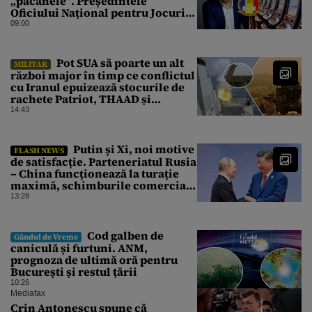
„păcănele”. Președintele
Oficiului Național pentru Jocuri
de Noroc propune o ordonanță de
09:00
urgență istorică și explică
procedura de autoexcludere
unică
Pot SUA să poarte un alt
MILITAR
război major în timp ce conflictul
cu Iranul epuizează stocurile de
rachete Patriot, THAAD și
Tomahawk?
14:43
Putin și Xi, noi motive
FLASH NEWS
de satisfacție. Parteneriatul Rusia
– China funcționează la turație
maximă, schimburile comerciale
ating niveluri record
13:28
Cod galben de
Gândul de Vreme
caniculă și furtuni. ANM,
prognoza de ultimă oră pentru
București și restul țării
10:26
Mediafax
Crin Antonescu spune că