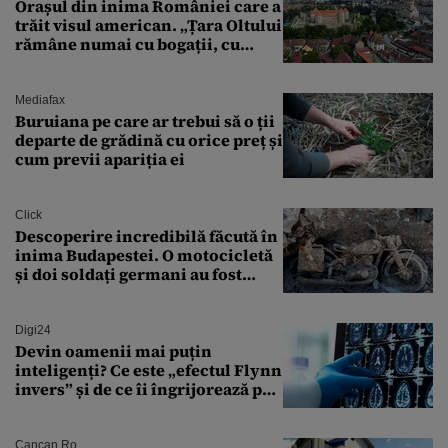
Orașul din inima României care a
trăit visul american. „Țara Oltului
rămâne numai cu bogații, cu
babele, cu moșnegii și cu
sărăntocii”
Mediafax
Buruiana pe care ar trebui să o ții
departe de grădină cu orice preț și
cum previi apariția ei
Click
Descoperire incredibilă făcută în
inima Budapestei. O motocicletă
și doi soldați germani au fost
găsiți în Dunăre
Digi24
Devin oamenii mai puțin
inteligenți? Ce este „efectul Flynn
invers” și de ce îi îngrijorează pe
cercetători
Cancan.ro