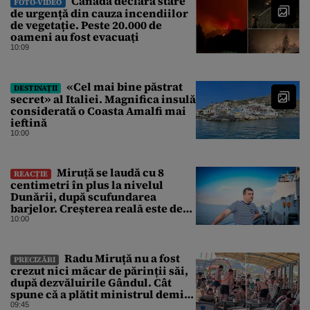
Canada declară stare
FOTO-VIDEO
de urgență din cauza incendiilor
de vegetație. Peste 20.000 de
oameni au fost evacuați
10:09
«Cel mai bine păstrat
DESTINAȚII
secret» al Italiei. Magnifica insulă
considerată o Coasta Amalfi mai
ieftină
10:00
Miruță se laudă cu 8
REACȚIE
centimetri în plus la nivelul
Dunării, după scufundarea
barjelor. Creșterea realā este de
doar 4 centimetri
10:00
Radu Miruță nu a fost
PRECIZĂRI
crezut nici măcar de părinții săi,
după dezvăluirile Gândul. Cât
spune că a plătit ministrul demis
pentru vacanța la 5 stele în Turcia
09:45