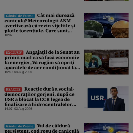
Cât mai durează
Gândul de Vreme
canicula? Meteorologii ANM
avertizează că revin vijeliile și
ploile torențiale. Care sunt
zonele vizate, începând chiar de
10:07
azi
Angajaţii de la Senat au
EXCLUSIV
primit mail ca să facă economie
la energie: „Vă rugăm să opriţi
aparatele de aer condiţionat la
sfârşitul programului”
15:40, 04 Aug 2026
Reacție dură a social-
REACȚIE
democraților gorjeni, după ce
USR a blocat la CCR legea de
finalizare a hidrocentralelor
abandonate. „Nu ne-ar surprinde
14:07, 03 Aug 2026
dacă Miruță și USR ar acuza PSD și
de faptul că asupra Europei s-a
abătut o cupolă de foc”
Val de căldură
Gândul de Vreme
persistent, cod roșu de caniculă