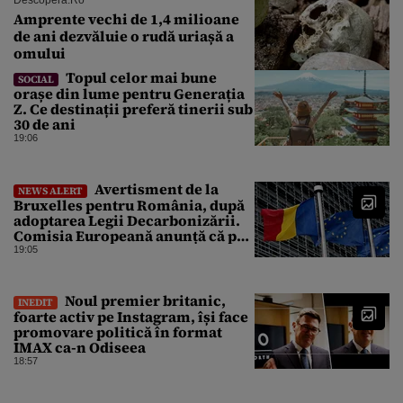
Amprente vechi de 1,4 milioane
de ani dezvăluie o rudă uriașă a
omului
Topul celor mai bune
SOCIAL
orașe din lume pentru Generația
Z. Ce destinații preferă tinerii sub
30 de ani
19:06
Avertisment de la
NEWS ALERT
Bruxelles pentru România, după
adoptarea Legii Decarbonizării.
Comisia Europeană anunță că pot
fi „consecințe financiare”
19:05
Noul premier britanic,
INEDIT
foarte activ pe Instagram, își face
promovare politică în format
IMAX ca-n Odiseea
18:57