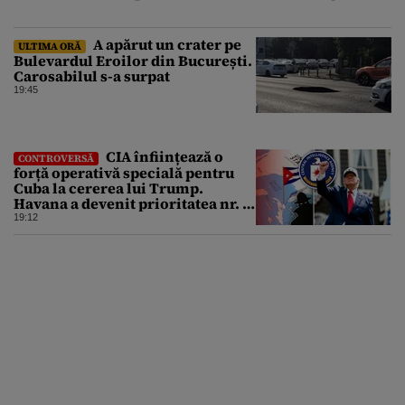
A apărut un crater pe
ULTIMA ORĂ
Bulevardul Eroilor din București.
Carosabilul s-a surpat
19:45
CIA înființează o
CONTROVERSĂ
forță operativă specială pentru
Cuba la cererea lui Trump.
Havana a devenit prioritatea nr. 1
alături de China, Iran și Rusia
19:12