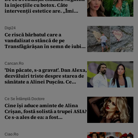
la injecțiile cu botox. Câte
intervenții estetice are. „Îmi
îngheață fața”
Digi24
Ce riscă bărbatul care a
vandalizat o stâncă de pe
Transfăgărășan în semn de iubire
față de „Anna”
Cancan.ro
'Din păcate, s-a gravat'. Dan Alexa,
dezvăluiri triste despre starea de
sănătate a Alinei Pușcău. Ce
discuție au avut cu două zile în
urmă
Ce Se Întâmplă Doctore
Cine își aduce aminte de Alina
Crișan, fostă solistă a trupei ASIA?
Ce s-a ales de ea: a fost
condamnată la închisoare cu
suspendare. Ce acuzații i se aduc
Ciao.ro