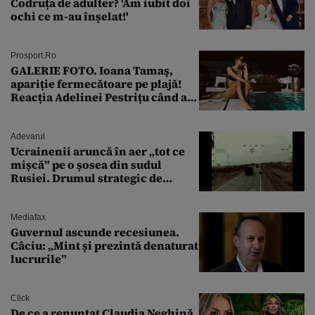
Codruța de adulter? 'Am iubit doi
ochi ce m-au înșelat!'
Prosport.ro
GALERIE FOTO. Ioana Tamaş,
apariție fermecătoare pe plajă!
Reacția Adelinei Pestrițu când a
văzut-o
Adevarul
Ucrainenii aruncă în aer „tot ce
mișcă” pe o șosea din sudul
Rusiei. Drumul strategic de
aprovizionare către Crimeea este
controlat complet
Mediafax
Guvernul ascunde recesiunea.
Câciu: „Mint și prezintă denaturat
lucrurile”
Click
De ce a renunțat Claudia Neghină