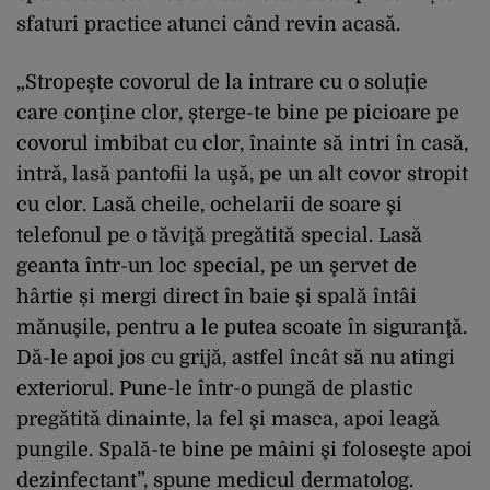
sfaturi practice atunci când revin acasă.
„Stropeşte covorul de la intrare cu o soluţie
care conţine clor, șterge-te bine pe picioare pe
covorul imbibat cu clor, înainte să intri în casă,
intră, lasă pantofii la uşă, pe un alt covor stropit
cu clor. Lasă cheile, ochelarii de soare şi
telefonul pe o tăviţă pregătită special. Lasă
geanta într-un loc special, pe un şervet de
hârtie și mergi direct în baie şi spală întâi
mănuşile, pentru a le putea scoate în siguranţă.
Dă-le apoi jos cu grijă, astfel încât să nu atingi
exteriorul. Pune-le într-o pungă de plastic
pregătită dinainte, la fel şi masca, apoi leagă
pungile. Spală-te bine pe mâini şi foloseşte apoi
dezinfectant”, spune medicul dermatolog.