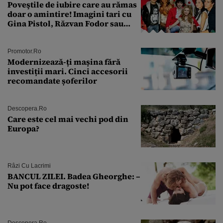
Poveştile de iubire care au rămas
doar o amintire! Imagini tari cu
Gina Pistol, Răzvan Fodor sau
Andra Măruţă şi foştii parteneri
Promotor.ro
Modernizează-ți mașina fără
investiții mari. Cinci accesorii
recomandate șoferilor
Descopera.ro
Care este cel mai vechi pod din
Europa?
Râzi Cu Lacrimi
BANCUL ZILEI. Badea Gheorghe: –
Nu pot face dragoste!
Descopera.ro