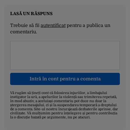
LASĂ UN RĂSPUNS
Trebuie să fii
autentificat
pentru a publica un
comentariu.
Intră în cont pentru a comenta
Vă rugăm să țineți cont că folosirea injuriilor, a limbajului
instigator la ură, a apelurilor la violență sau trimiterea repetată,
în mod abuziv, a aceluiași comentariu pot duce nu doar la
ștergerea mesajului, ci și la suspendarea temporară a dreptului
de a comenta. Site-ul nostru încurajează dezbaterile aprinse, dar
civilizate. Vă mulțumim pentru înțelegere și pentru contribuția
la o discuție bazată pe argumente, nu pe atacuri.