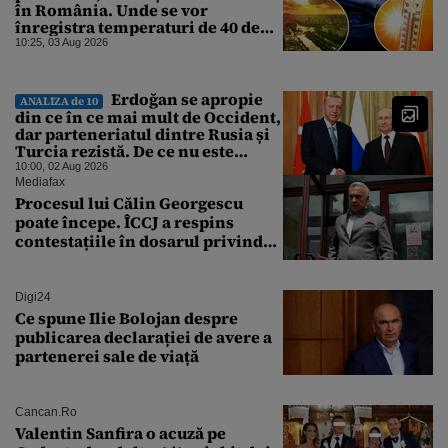
în România. Unde se vor
înregistra temperaturi de 40 de
grade, potrivit ANM
10:25, 03 Aug 2026
Erdoğan se apropie
ANALIZA de 10
din ce în ce mai mult de Occident,
dar parteneriatul dintre Rusia și
Turcia rezistă. De ce nu este
Moscova îngrijorată de
10:00, 02 Aug 2026
orientarea spre vest a Ankarei
Mediafax
Procesul lui Călin Georgescu
poate începe. ÎCCJ a respins
contestațiile în dosarul privind
lovitura de stat
Digi24
Ce spune Ilie Bolojan despre
publicarea declarației de avere a
partenerei sale de viață
Cancan.ro
Valentin Sanfira o acuză pe