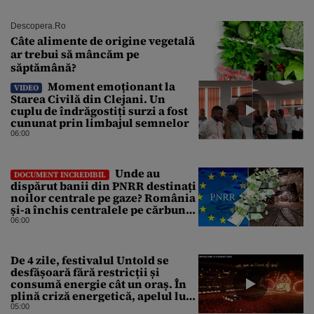
Descopera.ro
Câte alimente de origine vegetală
ar trebui să mâncăm pe
săptămână?
Moment emoționant la
VIDEO
Starea Civilă din Clejani. Un
cuplu de îndrăgostiți surzi a fost
cununat prin limbajul semnelor
06:00
Unde au
DOCUMENT INCREDIBIL
dispărut banii din PNRR destinați
noilor centrale pe gaze? România
și-a închis centralele pe cărbune
în ritm galopant, dar nu a pus
06:00
nimic în loc. 20 milioane de euro
s-au dus pe apa sâmbetei
De 4 zile, festivalul Untold se
desfășoară fără restricții și
consumă energie cât un oraș. În
plină criză energetică, apelul lui
Bolojan de economisire a
05:00