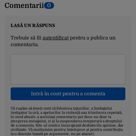
Comentarii
0
LASĂ UN RĂSPUNS
Trebuie să fii
autentificat
pentru a publica un
comentariu.
Intră în cont pentru a comenta
Vă rugăm să țineți cont că folosirea injuriilor, a limbajului
instigator la ură, a apelurilor la violență sau trimiterea repetată,
în mod abuziv, a aceluiași comentariu pot duce nu doar la
ștergerea mesajului, ci și la suspendarea temporară a dreptului
de a comenta. Site-ul nostru încurajează dezbaterile aprinse, dar
civilizate. Vă mulțumim pentru înțelegere și pentru contribuția
la o discuție bazată pe argumente, nu pe atacuri.