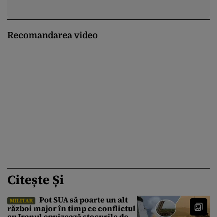
Recomandarea video
Citește Și
Pot SUA să poarte un alt
MILITAR
război major în timp ce conflictul
cu Iranul epuizează stocurile de