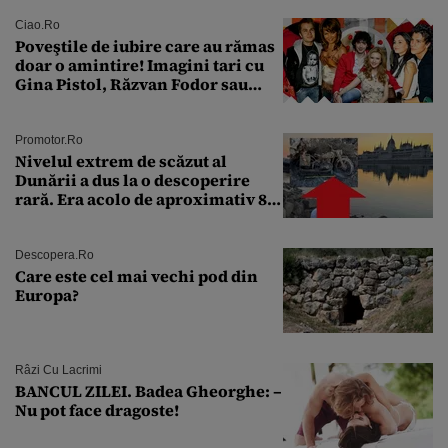
Ciao.ro
Poveştile de iubire care au rămas
doar o amintire! Imagini tari cu
Gina Pistol, Răzvan Fodor sau
Andra Măruţă şi foştii parteneri
Promotor.ro
Nivelul extrem de scăzut al
Dunării a dus la o descoperire
rară. Era acolo de aproximativ 80
de ani
Descopera.ro
Care este cel mai vechi pod din
Europa?
Râzi Cu Lacrimi
BANCUL ZILEI. Badea Gheorghe: –
Nu pot face dragoste!