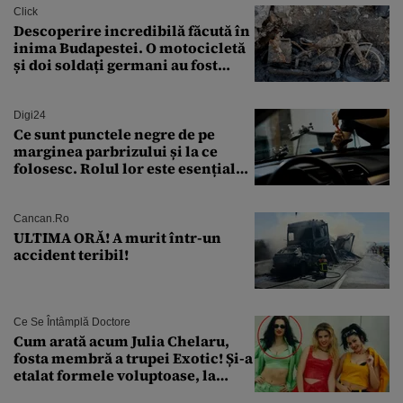
Click
Descoperire incredibilă făcută în
inima Budapestei. O motocicletă
și doi soldați germani au fost
găsiți în Dunăre
Digi24
Ce sunt punctele negre de pe
marginea parbrizului și la ce
folosesc. Rolul lor este esențial
pentru siguranța mașinii
Cancan.ro
ULTIMA ORĂ! A murit într-un
accident teribil!
Ce Se Întâmplă Doctore
Cum arată acum Julia Chelaru,
fosta membră a trupei Exotic! Și-a
etalat formele voluptoase, la
aproape 50 de ani