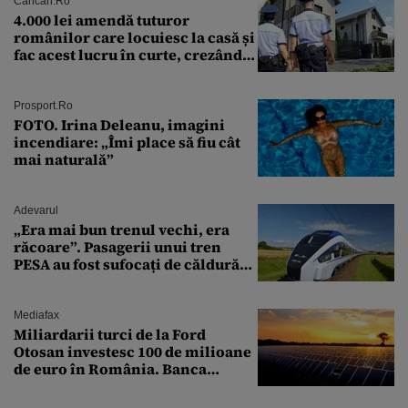
Cancan.ro
4.000 lei amendă tuturor
românilor care locuiesc la casă și
fac acest lucru în curte, crezând
că nu îi vede nimeni
Prosport.ro
FOTO. Irina Deleanu, imagini
incendiare: „Îmi place să fiu cât
mai naturală”
Adevarul
„Era mai bun trenul vechi, era
răcoare”. Pasagerii unui tren
PESA au fost sufocați de căldură
pe ruta București-Constanța
Mediafax
Miliardarii turci de la Ford
Otosan investesc 100 de milioane
de euro în România. Banca
Transilvania le acordă o
finanțare uriașă