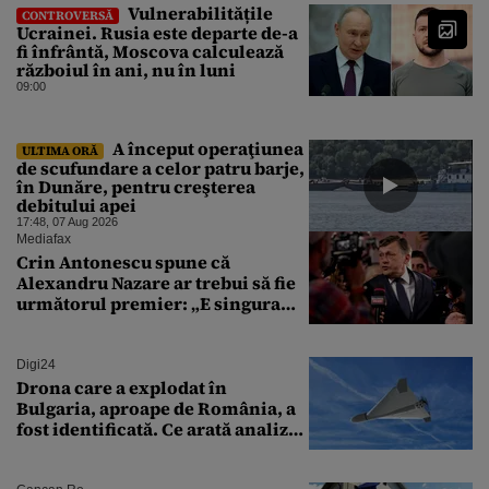
Vulnerabilitățile
CONTROVERSĂ
Ucrainei. Rusia este departe de-a
fi înfrântă, Moscova calculează
războiul în ani, nu în luni
09:00
A început operaţiunea
ULTIMA ORĂ
de scufundare a celor patru barje,
în Dunăre, pentru creşterea
debitului apei
17:48, 07 Aug 2026
Mediafax
Crin Antonescu spune că
Alexandru Nazare ar trebui să fie
următorul premier: „E singura
soluție”
Digi24
Drona care a explodat în
Bulgaria, aproape de România, a
fost identificată. Ce arată analiza
preliminară a epavei