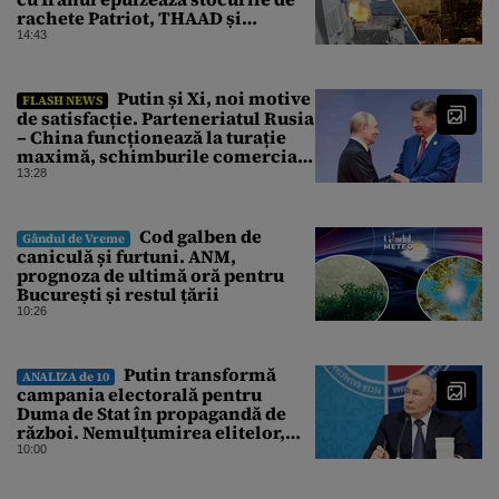
rachete Patriot, THAAD și
Tomahawk?
14:43
Putin și Xi, noi motive
FLASH NEWS
de satisfacție. Parteneriatul Rusia
– China funcționează la turație
maximă, schimburile comerciale
ating niveluri record
13:28
Cod galben de
Gândul de Vreme
caniculă și furtuni. ANM,
prognoza de ultimă oră pentru
București și restul țării
10:26
Putin transformă
ANALIZA de 10
campania electorală pentru
Duma de Stat în propagandă de
război. Nemulțumirea elitelor,
tratată cu indiferență la Kremlin
10:00