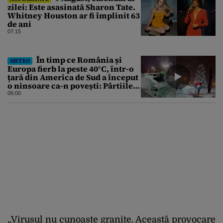
zilei: Este asasinată Sharon Tate.
Whitney Houston ar fi împlinit 63
de ani
07:15
În timp ce România și
METEO
Europa fierb la peste 40°C, într-o
țară din America de Sud a început
o ninsoare ca-n povești: Pârtiile
s-au umplut de schiori
06:00
„Virusul nu cunoaște granițe. Această provocare