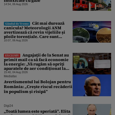
intoxicate cu gaze
14:54, 06 Aug 2026
Cât mai durează
Gândul de Vreme
canicula? Meteorologii ANM
avertizează că revin vijeliile și
ploile torențiale. Care sunt
zonele vizate, începând chiar de
10:07, 06 Aug 2026
azi
Angajaţii de la Senat au
EXCLUSIV
primit mail ca să facă economie
la energie: „Vă rugăm să opriţi
aparatele de aer condiţionat la
sfârşitul programului”
15:40, 04 Aug 2026
Mediafax
Avertismentul lui Bolojan pentru
România: „Crește riscul recăderii
în populism și risipă”
Digi24
„Toată lumea este speriată”. Elita