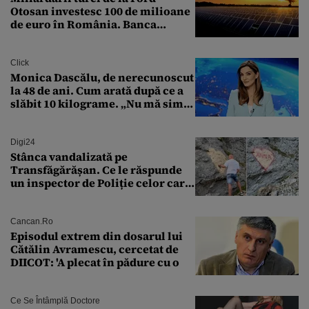
Otosan investesc 100 de milioane
de euro în România. Banca
Transilvania le acordă o
finanțare uriașă
Click
Monica Dascălu, de nerecunoscut
la 48 de ani. Cum arată după ce a
slăbit 10 kilograme. „Nu mă simt
bine în această perioadă”
Digi24
Stânca vandalizată pe
Transfăgărășan. Ce le răspunde
un inspector de Poliție celor care
întreabă: „Dar ce a făcut?”
Cancan.ro
Episodul extrem din dosarul lui
Cătălin Avramescu, cercetat de
DIICOT: 'A plecat în pădure cu o
Ce Se Întâmplă Doctore