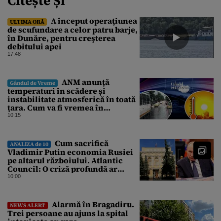
Citește Și
A început operaţiunea
ULTIMA ORĂ
de scufundare a celor patru barje,
în Dunăre, pentru creşterea
debitului apei
17:48
ANM anunță
Gândul de Vreme
temperaturi în scădere și
instabilitate atmosferică în toată
țara. Cum va fi vremea în
București și când vin vijeliile
10:15
Cum sacrifică
ANALIZA de 10
Vladimir Putin economia Rusiei
pe altarul războiului. Atlantic
Council: O criză profundă ar
putea forța Kremlinul să apeleze
10:00
la ultimele resurse ale Băncii
Centrale
Alarmă în Bragadiru.
NEWS ALERT
Trei persoane au ajuns la spital