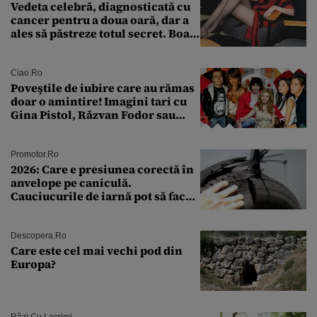
Vedeta celebră, diagnosticată cu
cancer pentru a doua oară, dar a
ales să păstreze totul secret. Boala
a fost descoperită la un control de
rutină
Ciao.ro
Poveştile de iubire care au rămas
doar o amintire! Imagini tari cu
Gina Pistol, Răzvan Fodor sau
Andra Măruţă şi foştii parteneri
Promotor.ro
2026: Care e presiunea corectă în
anvelope pe caniculă.
Cauciucurile de iarnă pot să facă
explozie la peste 40°C?
Descopera.ro
Care este cel mai vechi pod din
Europa?
Râzi Cu Lacrimi