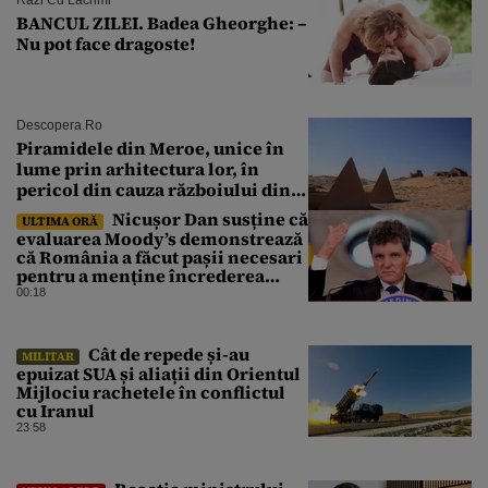
BANCUL ZILEI. Badea Gheorghe: –
Nu pot face dragoste!
Descopera.ro
Piramidele din Meroe, unice în
lume prin arhitectura lor, în
pericol din cauza războiului din
Sudan
Nicușor Dan susține că
ULTIMA ORĂ
evaluarea Moody’s demonstrează
că România a făcut pașii necesari
pentru a menține încrederea
investitorilor: „Totuși,
00:18
perspectiva rămâne rezervată”
Cât de repede și-au
MILITAR
epuizat SUA și aliații din Orientul
Mijlociu rachetele în conflictul
cu Iranul
23:58