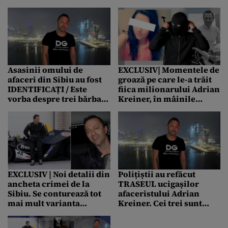
Kreiner / Se căsătorise cu
omului de afaceri
DOAR o săptămână
înainte de crimă
Asasinii omului de
EXCLUSIV| Momentele de
afaceri din Sibiu au fost
groază pe care le-a trăit
IDENTIFICAȚI / Este
fiica milionarului Adrian
vorba despre trei bărbați
Kreiner, în mâinile
din Dolj, care ar fi fugit
ucigașilor tatălui ei. Au
din țară
năvălit peste ea în
dormitor!
EXCLUSIV | Noi detalii din
Polițiștii au refăcut
ancheta crimei de la
TRASEUL ucigașilor
Sibiu. Se conturează tot
afaceristului Adrian
mai mult varianta
Kreiner. Cei trei sunt
execuției la comandă
cetățeni români