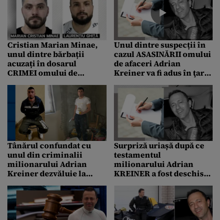
Cristian Marian Minae,
Unul dintre suspecții în
unul dintre bărbații
cazul ASASINĂRII omului
acuzați în dosarul
de afaceri Adrian
CRIMEI omului de
Kreiner va fi adus în ţară
afaceri sibian Adrian
/ Anunțul ministrului
Kreiner, va fi adus marți
Justiției
în țară
Tânărul confundat cu
Surpriză uriașă după ce
unul din criminalii
testamentul
milionarului Adrian
milionarului Adrian
Kreiner dezvăluie la
KREINER a fost deschis.
Parchet cum a fost bătut
Cum s-a împărțit averea
și încătușat de polițiști:
între fiică și concubină
”Să plătească!”