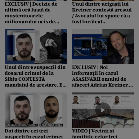
EXCLUSIV | Decizie de
Unul dintre ucigașii lui
ultimă oră luată de
Kreiner contestă arestul
moștenitoarele
/ Avocatul lui spune că a
milionarului ucis de
fost încălcat
tâlhari. Ce propunere au
regulamentul
primit fiica și iubita lui
instanțelor. Unde ar fi
Adrian Kreiner
greșit anchetatorii
Unul dintre suspecții din
EXCLUSIV | Noi
dosarul crimei de la
informații în cazul
Sibiu CONTESTĂ
ASASINĂRII omului de
mandatul de arestare. El
afaceri Adrian Kreiner.
invocă bâlbele
Unde se ascunde
magistraților
suspectul Cosmin
Zuleam, fugit din
România
Doi dintre cei trei
VIDEO | Vecinii și
suspecți în cazul crimei
familiile celor trei