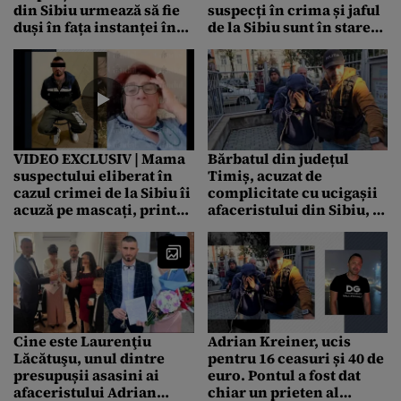
din Sibiu urmează să fie
suspecți în crima și jaful
duși în fața instanței în
de la Sibiu sunt în stare
țările unde au fost
de șoc. „E strigător la cer,
localizați – SURSE
nu cred”
VIDEO EXCLUSIV | Mama
Bărbatul din județul
suspectului eliberat în
Timiș, acuzat de
cazul crimei de la Sibiu îi
complicitate cu ucigașii
acuză pe mascați, printre
afaceristului din Sibiu, a
lacrimi. ”L-au bătut de i-
fost ARESTAT preventiv
au umplut gura de sânge”
pentru 30 de zile
Cine este Laurenţiu
Adrian Kreiner, ucis
Lăcătuşu, unul dintre
pentru 16 ceasuri și 40 de
presupușii asasini ai
euro. Pontul a fost dat
afaceristului Adrian
chiar un prieten al