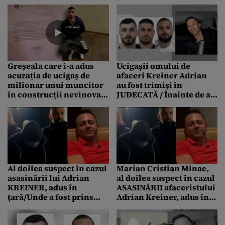
Criminalul va fi adus în
costă reședința în care a
țară
avut loc crima
Greșeala care i-a adus
Ucigașii omului de
acuzația de ucigaș de
afaceri Kreiner Adrian
milionar unui muncitor
au fost trimiși în
în construcții nevinovat.
JUDECATĂ / Înainte de a
Încătușat și bătut, deși
da spargerea din Sibiu,
aveau INTERCEPTĂRI
au „filat” un medic din
fără dovezi
Pitești
Al doilea suspect în cazul
Marian Cristian Minae,
asasinării lui Adrian
al doilea suspect în cazul
KREINER, adus în
ASASINĂRII afaceristului
țară/Unde a fost prins
Adrian Kreiner, adus în
Cristian Minae
țară din Irlanda