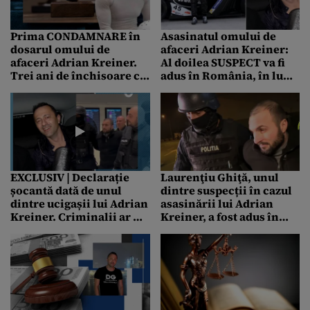
Prima CONDAMNARE în
Asasinatul omului de
dosarul omului de
afaceri Adrian Kreiner:
afaceri Adrian Kreiner.
Al doilea SUSPECT va fi
Trei ani de închisoare cu
adus în România, în luna
suspendare pentru
martie / Al treilea
complicele ucigașilor
criminal, căutat în
continuare
EXCLUSIV | Declarație
Laurenţiu Ghiţă, unul
șocantă dată de unul
dintre suspecții în cazul
dintre ucigașii lui Adrian
asasinării lui Adrian
Kreiner. Criminalii ar fi
Kreiner, a fost adus în
fost chemați chiar de un
țară: „Nu am fugit”
prieten al milionarului