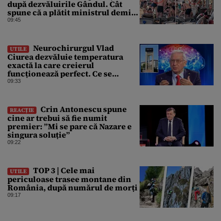
după dezvăluirile Gândul. Cât
spune că a plătit ministrul demis
pentru vacanța la 5 stele în Turcia
09:45
Neurochirurgul Vlad
UTILE
Ciurea dezvăluie temperatura
exactă la care creierul
funcționează perfect. Ce se
întâmplă când afară sunt peste 35
09:33
grade Celsius
Crin Antonescu spune
REACȚIE
cine ar trebui să fie numit
premier: ”Mi se pare că Nazare e
singura soluție”
09:22
TOP 3 | Cele mai
UTILE
periculoase trasee montane din
România, după numărul de morți
09:17