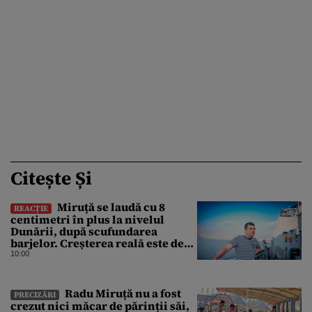
Citește Și
Miruță se laudă cu 8
REACȚIE
centimetri în plus la nivelul
Dunării, după scufundarea
barjelor. Creșterea realā este de
doar 4 centimetri
10:00
Radu Miruță nu a fost
PRECIZĂRI
crezut nici măcar de părinții săi,