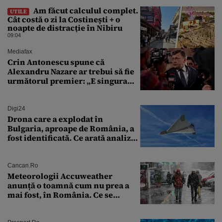
Am făcut calculul complet.
UTILE
Cât costă o zi la Costinești + o
noapte de distracție în Nibiru
09:04
Mediafax
Crin Antonescu spune că
Alexandru Nazare ar trebui să fie
următorul premier: „E singura
soluție”
Digi24
Drona care a explodat în
Bulgaria, aproape de România, a
fost identificată. Ce arată analiza
preliminară a epavei
Cancan.ro
Meteorologii Accuweather
anunță o toamnă cum nu prea a
mai fost, în România. Ce se
întâmplă în septembrie,
octombrie și noiembrie 2026, în