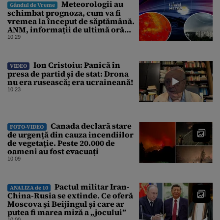
Meteorologii au
Gândul de Vreme
schimbat prognoza, cum va fi
vremea la început de săptămână.
ANM, informații de ultimă oră
pentru Gândul
10:29
Ion Cristoiu: Panică în
VIDEO
presa de partid și de stat: Drona
nu era rusească; era ucraineană!
10:23
Canada declară stare
FOTO-VIDEO
de urgență din cauza incendiilor
de vegetație. Peste 20.000 de
oameni au fost evacuați
10:09
Pactul militar Iran-
ANALIZA de 10
China-Rusia se extinde. Ce oferă
Moscova și Beijingul și care ar
putea fi marea miză a „jocului”
10:00