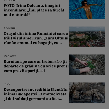
București. Pe ce dată ninge
Prosport.ro
FOTO. Irina Deleanu, imagini
incendiare: „Îmi place să fiu cât
mai naturală”
Adevarul
Orașul din inima României care a
trăit visul american. „Țara Oltului
rămâne numai cu bogații, cu
babele, cu moșnegii și cu
sărăntocii”
Mediafax
Buruiana pe care ar trebui să o ții
departe de grădină cu orice preț și
cum previi apariția ei
Click
Descoperire incredibilă făcută în
inima Budapestei. O motocicletă
și doi soldați germani au fost
găsiți în Dunăre