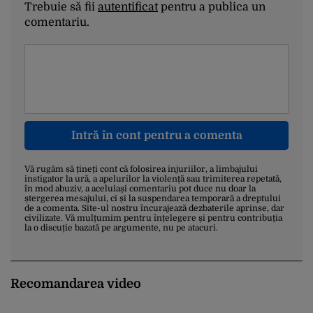
Trebuie să fii
autentificat
pentru a publica un
comentariu.
Intră în cont pentru a comenta
Vă rugăm să țineți cont că folosirea injuriilor, a limbajului
instigator la ură, a apelurilor la violență sau trimiterea repetată,
în mod abuziv, a aceluiași comentariu pot duce nu doar la
ștergerea mesajului, ci și la suspendarea temporară a dreptului
de a comenta. Site-ul nostru încurajează dezbaterile aprinse, dar
civilizate. Vă mulțumim pentru înțelegere și pentru contribuția
la o discuție bazată pe argumente, nu pe atacuri.
Recomandarea video