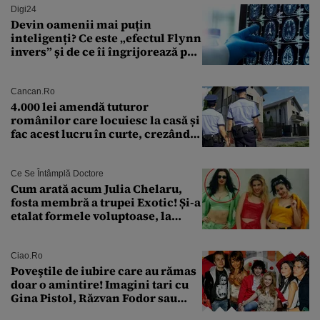
Digi24
Devin oamenii mai puțin
inteligenți? Ce este „efectul Flynn
invers” și de ce îi îngrijorează pe
cercetători
Cancan.ro
4.000 lei amendă tuturor
românilor care locuiesc la casă și
fac acest lucru în curte, crezând
că nu îi vede nimeni
Ce Se Întâmplă Doctore
Cum arată acum Julia Chelaru,
fosta membră a trupei Exotic! Și-a
etalat formele voluptoase, la
aproape 50 de ani
Ciao.ro
Poveştile de iubire care au rămas
doar o amintire! Imagini tari cu
Gina Pistol, Răzvan Fodor sau
Andra Măruţă şi foştii parteneri