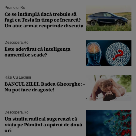
Promotor.ro
Ce se întâmplă dacă trebuie să
fugi cu Tesla în timp ce încarcă?
Un atac armat reaprinde discuția
Descopera.ro
Este adevărat că inteligența
oamenilor scade?
Râzi Cu Lacrimi
BANCUL ZILEI. Badea Gheorghe: –
Nu pot face dragoste!
Descopera.ro
Un studiu radical sugerează că
viața pe Pământ a apărut de două
ori