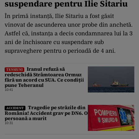
suspendare pentru Ilie Sitariu
În primă instanță, Ilie Sitariu a fost găsit
vinovat de ascunderea unor probe din anchetă.
Astfel că, instanța a decis condamnarea lui la 3
ani de închisoare cu suspendare sub
supraveghere pentru o perioadă de 4 ani.
Iranul refuză să
TENSIUNI
redeschidă Strâmtoarea Ormuz
fără un acord cu SUA. Ce condiții
pune Teheranul
10:41
Tragedie pe străzile din
ACCIDENT
România! Accident grav pe DN6. O
persoană a murit
10:31