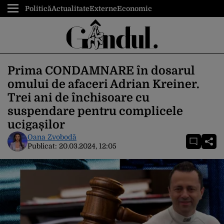
Politică
Actualitate
Externe
Economic
Prima CONDAMNARE în dosarul
omului de afaceri Adrian Kreiner.
Trei ani de închisoare cu
suspendare pentru complicele
ucigașilor
Oana Zvobodă
Publicat:
20.03.2024, 12:05