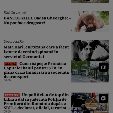
Râzi Cu Lacrimi
BANCUL ZILEI. Badea Gheorghe: –
Nu pot face dragoste!
Descopera.ro
Mata Hari, curtezana care a făcut
istorie devenind spioană în
serviciul Germaniei
Cum risipește Primăria
ALERTĂ
Capitalei banii pentru STB, în
plină criză financiară a societății
de transport
06:00
Un politician de top din
EXCLUSIV
Libia a dat în judecată Poliția de
Frontieră din România după ce
SRI l-a declarat, oficial, terorist
ISIS
05:00