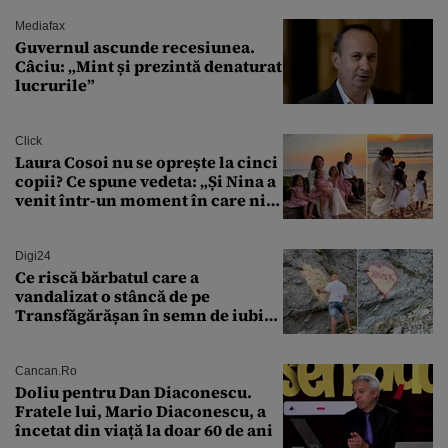
controlat complet
Mediafax
Guvernul ascunde recesiunea.
Câciu: „Mint și prezintă denaturat
lucrurile”
Click
Laura Cosoi nu se oprește la cinci
copii? Ce spune vedeta: „Și Nina a
venit într-un moment în care nici
măcar nu mai discutam”
Digi24
Ce riscă bărbatul care a
vandalizat o stâncă de pe
Transfăgărășan în semn de iubire
față de „Anna”
Cancan.ro
Doliu pentru Dan Diaconescu.
Fratele lui, Mario Diaconescu, a
încetat din viață la doar 60 de ani