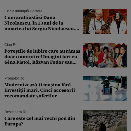
Ce Se Întâmplă Doctore
Cum arată astăzi Dana
Nicolaescu, la 13 ani de la
moartea lui Sergiu Nicolaescu.
Transformarea care i-a surprins
pe toți
Ciao.ro
Poveştile de iubire care au rămas
doar o amintire! Imagini tari cu
Gina Pistol, Răzvan Fodor sau
Andra Măruţă şi foştii parteneri
Promotor.ro
Modernizează-ți mașina fără
investiții mari. Cinci accesorii
recomandate șoferilor
Descopera.ro
Care este cel mai vechi pod din
Europa?