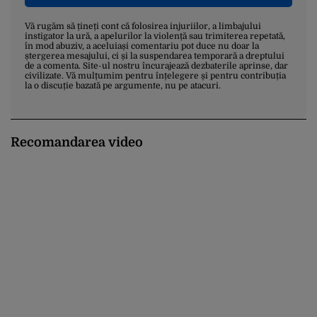
Vă rugăm să țineți cont că folosirea injuriilor, a limbajului
instigator la ură, a apelurilor la violență sau trimiterea repetată,
în mod abuziv, a aceluiași comentariu pot duce nu doar la
ștergerea mesajului, ci și la suspendarea temporară a dreptului
de a comenta. Site-ul nostru încurajează dezbaterile aprinse, dar
civilizate. Vă mulțumim pentru înțelegere și pentru contribuția
la o discuție bazată pe argumente, nu pe atacuri.
Recomandarea video