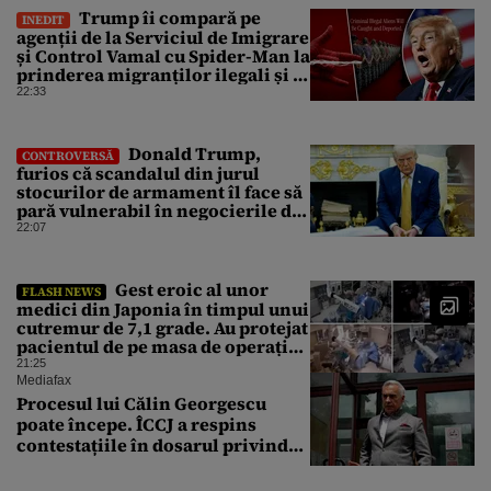
Trump îi compară pe
INEDIT
agenții de la Serviciul de Imigrare
și Control Vamal cu Spider-Man la
prinderea migranților ilegali și a
infractorilor
22:33
Donald Trump,
CONTROVERSĂ
furios că scandalul din jurul
stocurilor de armament îl face să
pară vulnerabil în negocierile de
pace cu Iranul
22:07
Gest eroic al unor
FLASH NEWS
medici din Japonia în timpul unui
cutremur de 7,1 grade. Au protejat
pacientul de pe masa de operație
cu propriile corpuri
21:25
Mediafax
Procesul lui Călin Georgescu
poate începe. ÎCCJ a respins
contestațiile în dosarul privind
lovitura de stat