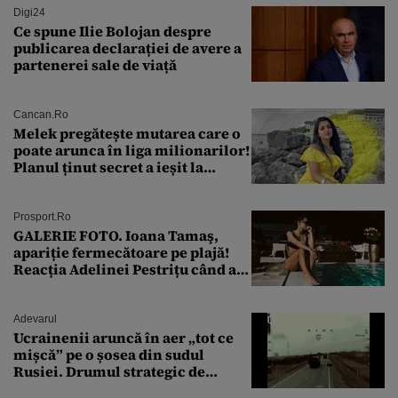
Digi24
Ce spune Ilie Bolojan despre
publicarea declarației de avere a
partenerei sale de viață
Cancan.ro
Melek pregătește mutarea care o
poate arunca în liga milionarilor!
Planul ținut secret a ieșit la
lumină
Prosport.ro
GALERIE FOTO. Ioana Tamaş,
apariție fermecătoare pe plajă!
Reacția Adelinei Pestrițu când a
văzut-o
Adevarul
Ucrainenii aruncă în aer „tot ce
mișcă” pe o șosea din sudul
Rusiei. Drumul strategic de
aprovizionare către Crimeea este