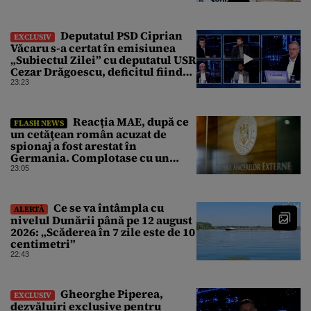
Deputatul PSD Ciprian
EXCLUSIV
Văcaru s-a certat în emisiunea
„Subiectul Zilei” cu deputatul USR
Cezar Drăgoescu, deficitul fiind
motivul scandalului
23:23
Reacția MAE, după ce
FLASH NEWS
un cetăţean român acuzat de
spionaj a fost arestat în
Germania. Complotase cu un
ucrainean ca să asasineze un
23:05
producător de drone
Ce se va întâmpla cu
ALERTĂ
nivelul Dunării până pe 12 august
2026: „Scăderea în 7 zile este de 10
centimetri”
22:43
Gheorghe Piperea,
EXCLUSIV
dezvăluiri exclusive pentru