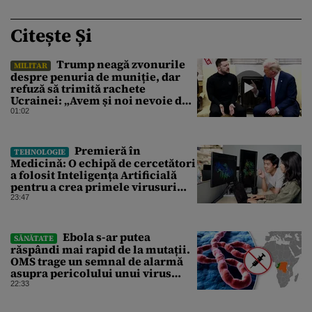
Citește Și
Trump neagă zvonurile
MILITAR
despre penuria de muniție, dar
refuză să trimită rachete
Ucrainei: „Avem și noi nevoie de
rachete”
01:02
Premieră în
TEHNOLOGIE
Medicină: O echipă de cercetători
a folosit Inteligența Artificială
pentru a crea primele virusuri
sintetice la tratarea de E.coli
23:47
Ebola s-ar putea
SĂNĂTATE
răspândi mai rapid de la mutații.
OMS trage un semnal de alarmă
asupra pericolului unui virus
pentru care nu există vaccin
22:33