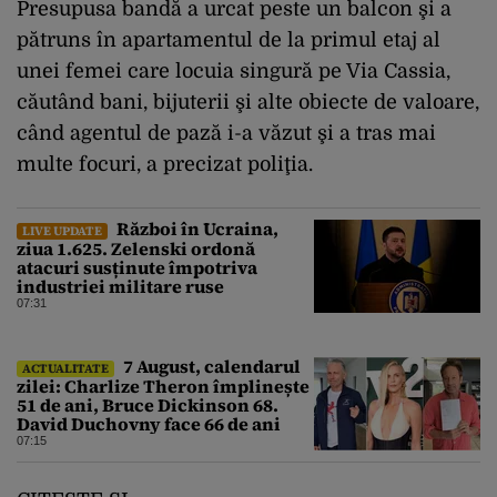
Presupusa bandă a urcat peste un balcon şi a
pătruns în apartamentul de la primul etaj al
unei femei care locuia singură pe Via Cassia,
căutând bani, bijuterii şi alte obiecte de valoare,
când agentul de pază i-a văzut şi a tras mai
multe focuri, a precizat poliţia.
Război în Ucraina,
LIVE UPDATE
ziua 1.625. Zelenski ordonă
atacuri susținute împotriva
industriei militare ruse
07:31
7 August, calendarul
ACTUALITATE
zilei: Charlize Theron împlinește
51 de ani, Bruce Dickinson 68.
David Duchovny face 66 de ani
07:15