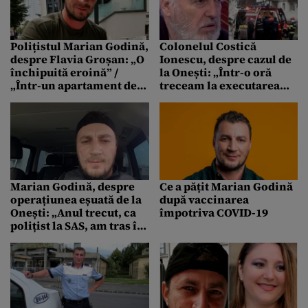
Polițistul Marian Godină,
Colonelul Costică
despre Flavia Groșan: „O
Ionescu, despre cazul de
închipuită eroină” /
la Onești: „Într-o oră
„Într-un apartament de
treceam la executarea
bloc, datorită geniului, a
tragerii cu arma de foc”
găsit leacul miraculos!”
Marian Godină, despre
Ce a pățit Marian Godină
operațiunea eșuată de la
după vaccinarea
Onești: „Anul trecut, ca
împotriva COVID-19
polițist la SAS, am tras în
poligon de patru ori. Iar
unii visează sniperi pe
blocuri și rapel din
elicopter”