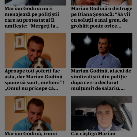
Marian Godină nu îi
Marian Godină o distruge
menajează pe polițiștii
pe Diana Șoșoacă: “Să vii
care au protestat și îi
cu soluții e mai greu, de
umilește: “Mergeți la
grohăit poate orice
privat că se dau sporuri
porc!” Ce l-a deranjat pe
babane!”
polițist
Aproape toți șoferii fac
Marian Godină, atacat de
asta, dar Marian Godină
sindicaliștii din poliție
spune că sunt „melteni”!
după ce s-a declarat
„Omul nu pricepe că
mulțumit de salariu.
banda aia e și pentru
„Ești un nesimțit!”
înainte și că verdele ăla
(EXCLUSIV)
intermitent e pus acolo
ca să poți trece în caz că
ești primul la semafor”
Marian Godină, ironii
Cât câștigă Marian