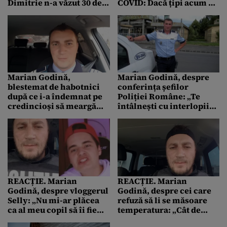
Dimitrie n-a văzut 30 de
COVID: Dacă țipi acum că
ani cum trăiau
vrei și tu stimulent
românii…”
financiar, pentru mine
ești un om lipsit de
scrupule
Marian Godină,
Marian Godină, despre
blestemat de habotnici
conferința șefilor
după ce i-a îndemnat pe
Poliției Române: „Te
credincioși să meargă
întâlnești cu interlopii
anul viitor la pelerinaj:
ca să negociezi pacea?
„Sf Parascheva să te
Dacă știi că-s intrlopi, de
zguduie la noapte,
ce sunt oamenii ăia
josnicule!”
liberi?”
REACȚIE. Marian
REACȚIE. Marian
Godină, despre vloggerul
Godină, despre cei care
Selly: „Nu mi-ar plăcea
refuză să li se măsoare
ca al meu copil să îi fie
temperatura: „Cât de
fan”
imbecil trebuie să fii…?”