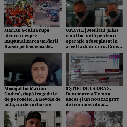
Marian Godină rupe
UPDATE | Medicul prins
tăcerea despre
când lua mită pentru o
mușamalizarea uciderii
operație a fost plasat în
Raisei pe trecerea de
arest la domiciliu. Cine
pietoni
este cardiologul care a
cerut 10.000 de lei de la o
pacientă și ce salariu
fabulos avea
Mesajul lui Marian
8 ȘTIRI DE LA ORA 8.
Godină, după tragediile
Danemarca: Un nou
de pe șosele: „E nevoie de
deces și un nou caz grav
bâtă, nu de vorbăraie”
de tromboză după
administrarea
vaccinului AstraZeneca