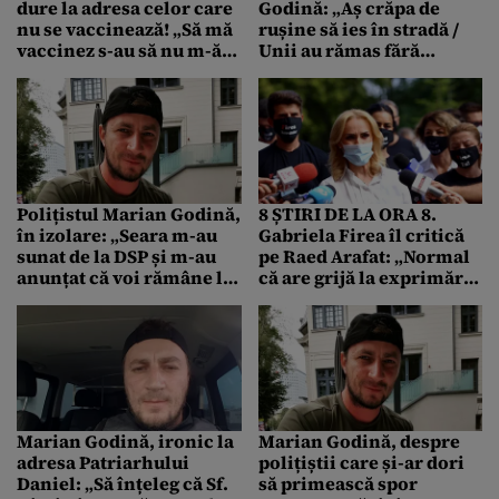
dure la adresa celor care
Godină: „Aș crăpa de
nu se vaccinează! „Să mă
rușine să ies în stradă /
vaccinez s-au să nu m-ă
Unii au rămas fără
vaccinez?”
serviciu, nici nu visează
la un salariu ca al meu”
Polițistul Marian Godină,
8 ȘTIRI DE LA ORA 8.
în izolare: „Seara m-au
Gabriela Firea îl critică
sunat de la DSP și m-au
pe Raed Arafat: „Normal
anunțat că voi rămâne la
că are grijă la exprimări
domiciliu 14 zile din ziua
și la cuvinte și nu vrea să
contactului”
supere Guvernul”
Marian Godină, ironic la
Marian Godină, despre
adresa Patriarhului
polițiștii care și-ar dori
Daniel: „Să înțeleg că Sf.
să primească spor