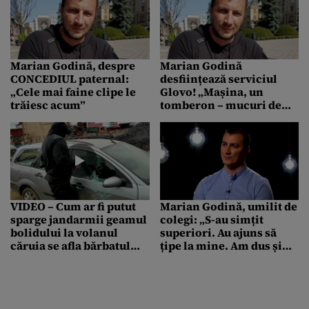
Marian Godină, despre
Marian Godină
CONCEDIUL paternal:
desființează serviciul
„Cele mai faine clipe le
Glovo! „Mașina, un
trăiesc acum”
tomberon – mucuri de
țigări, ambalaje,
bidoane, ghete, hârtii,
scrum, praf” | VIDEO
VIDEO – Cum ar fi putut
Marian Godină, umilit de
sparge jandarmii geamul
colegi: „S-au simțit
bolidului la volanul
superiori. Au ajuns să
căruia se afla bărbatul
țipe la mine. Am dus și
care s-a sustras filtrului
gunoiul, am spălat și
Poliției. Marian Godină:
mașinile”
„E un dispozitiv
cumpărat dintr-o