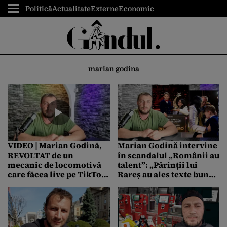
Politică
Actualitate
Externe
Economic
marian godina
VIDEO | Marian Godină,
Marian Godină intervine
REVOLTAT de un
în scandalul „Românii au
mecanic de locomotivă
talent”: „Părinții lui
care făcea live pe TikTok,
Rareș au ales texte bune
în timp ce transporta
de prins la norod, niște
călători. Reacțiile
PLATITUDINI”
userilor, împărțite