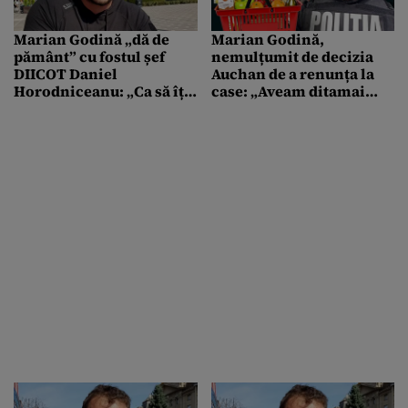
Marian Godină „dă de
Marian Godină,
pământ” cu fostul șef
nemulțumit de decizia
DIICOT Daniel
Auchan de a renunța la
Horodniceanu: „Ca să îți
case: „Aveam ditamai
ascunzi caracterul de
coșul plin ochi cu tot
cocalar ai nevoie de
felul de produse. Eu NU
puțină inteligență”
VREAU să fiu casier
gratuit pentru nimeni” /
Reacția retailerului
francez