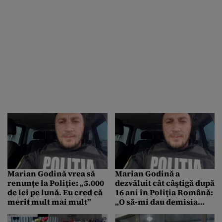
benzinărie cu 50 de lei”
Marian Godină vrea să
Marian Godină a
renunțe la Poliție: „5.000
dezvăluit cât câştigă după
de lei pe lună. Eu cred că
16 ani în Poliţia Română:
merit mult mai mult”
„O să-mi dau demisia
înainte de a începe să mă
plâng”