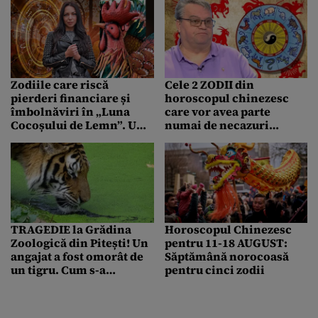
Zodiile care riscă
Cele 2 ZODII din
pierderi financiare și
horoscopul chinezesc
îmbolnăviri în „Luna
care vor avea parte
Cocoșului de Lemn”. Un
numai de necazuri
astrolog îi sfătuiește pe
începând cu iunie 2025,
nativi cum să prevină
potrivit lui Marian Golea
pericolul
TRAGEDIE la Grădina
Horoscopul Chinezesc
Zoologică din Pitești! Un
pentru 11-18 AUGUST:
angajat a fost omorât de
Săptămână norocoasă
un tigru. Cum s-a
pentru cinci zodii
întâmplat totul