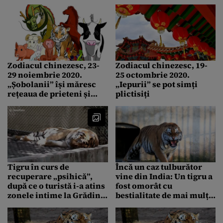
Zodiacul chinezesc, 23-
Zodiacul chinezesc, 19-
29 noiembrie 2020.
25 octombrie 2020.
„Șobolanii” își măresc
„Iepurii” se pot simți
rețeaua de prieteni și
plictisiți
cunoștințe
Tigru în curs de
Încă un caz tulburător
recuperare „psihică”,
vine din India: Un tigru a
după ce o turistă i-a atins
fost omorât cu
zonele intime la Grădina
bestialitate de mai mulți
Zoologică (VIDEO)
oameni, după ce
animalul a ucis un bărbat