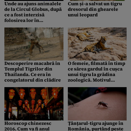
Unde au ajuns animalele
Cum și-a salvat un tigru
de la Circul Globus, după
dresorul din ghearele
ce a fost interzisă
unui leopard
folosirea lor în
spectacole
Descoperire macabră în
O femeie, filmată în timp
Templul Tigrilor din
ce sărea gardul în cușca
Thailanda. Ce era în
unui tigru la grădina
congelatorul din clădire
zoologică. Motivul
incredibil pentru care a
recurs la acest gest
Horoscop chinezesc
Țânțarul-tigru ajunge în
2016. Cum va fi anul
România, purtând peste