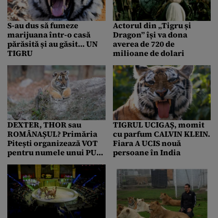
S-au dus să fumeze
Actorul din „Tigru și
marijuana într-o casă
Dragon” își va dona
părăsită și au găsit… UN
averea de 720 de
TIGRU
milioane de dolari
DEXTER, THOR sau
TIGRUL UCIGAȘ, momit
ROMÂNAȘUL? Primăria
cu parfum CALVIN KLEIN.
Pitești organizează VOT
Fiara A UCIS nouă
pentru numele unui PUI
persoane în India
DE TIGRU