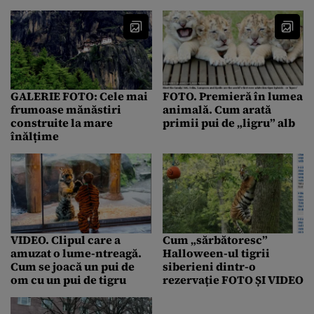
piscină a devenit viral
GALERIE FOTO: Cele mai
FOTO. Premieră în lumea
frumoase mănăstiri
animală. Cum arată
construite la mare
primii pui de „ligru” alb
înălțime
VIDEO. Clipul care a
Cum „sărbătoresc”
amuzat o lume-ntreagă.
Halloween-ul tigrii
Cum se joacă un pui de
siberieni dintr-o
om cu un pui de tigru
rezervație FOTO ȘI VIDEO