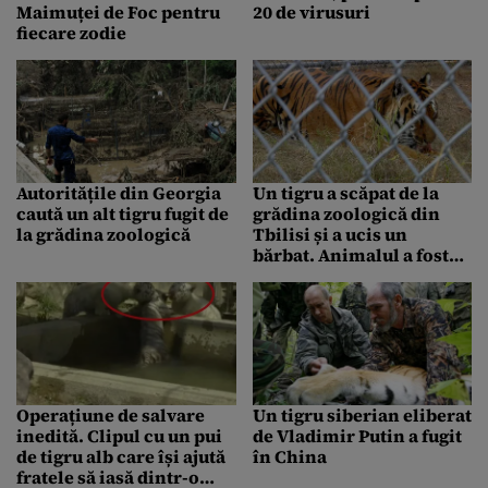
Maimuței de Foc pentru
20 de virusuri
fiecare zodie
Autoritățile din Georgia
Un tigru a scăpat de la
caută un alt tigru fugit de
grădina zoologică din
la grădina zoologică
Tbilisi și a ucis un
bărbat. Animalul a fost
împușcat mortal
Operațiune de salvare
Un tigru siberian eliberat
inedită. Clipul cu un pui
de Vladimir Putin a fugit
de tigru alb care își ajută
în China
fratele să iasă dintr-o