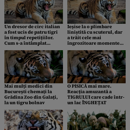
– VIDEO
Un dresor de circ italian
Ieșise la o plimbare
a fost ucis de patru tigri
liniștită cu scuterul, dar
în timpul repetițiilor.
a trăit cele mai
Cum s-a întâmplat
îngrozitoare momente
tragedia
din viața lui: Tigrul,
aproape să îi înhațe roata
– VIDEO
Mai mulți medici din
O PISICĂ mai mare.
București chemați la
Reacția amuzantă a
Grădina Zoo din Galați,
TIGRULUI care cade într-
la un tigru bolnav
un lac ÎNGHEȚAT