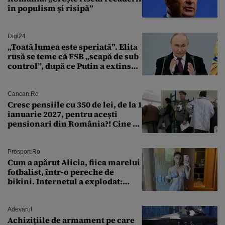
în populism și risipă”
Digi24
„Toată lumea este speriată”. Elita
rusă se teme că FSB „scapă de sub
control”, după ce Putin a extins
puterea serviciului
Cancan.ro
Cresc pensiile cu 350 de lei, de la 1
ianuarie 2027, pentru acești
pensionari din România?! Cine se
încadrează și care este singura
condiție
Prosport.ro
Cum a apărut Alicia, fiica marelui
fotbalist, într-o pereche de
bikini. Internetul a explodat:
„Zeiță superbă!”
Adevarul
Achizițiile de armament pe care