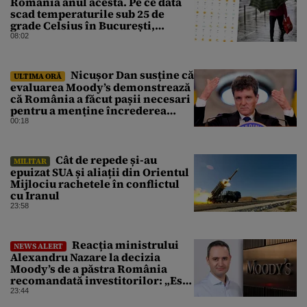
România anul acesta. Pe ce dată
scad temperaturile sub 25 de
grade Celsius în București,
potrivit meteorologilor
08:02
Accuweather
Nicușor Dan susține că
ULTIMA ORĂ
evaluarea Moody’s demonstrează
că România a făcut pașii necesari
pentru a menține încrederea
investitorilor: „Totuși,
00:18
perspectiva rămâne rezervată”
Cât de repede și-au
MILITAR
epuizat SUA și aliații din Orientul
Mijlociu rachetele în conflictul
cu Iranul
23:58
Reacția ministrului
NEWS ALERT
Alexandru Nazare la decizia
Moody’s de a păstra România
recomandată investitorilor: „Este
un răgaz, dar în niciun caz un
23:44
motiv de relaxare”