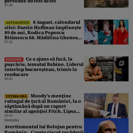
persoane au fost ucise
07:35
8 August, calendarul
ACTUALITATE
zilei: Dustin Hoffman împlinește
89 de ani, Rodica Popescu
Bitănescu 88. Mădălina Ghenea
face 39 de ani
07:15
Ce a ajuns să facă, la
EXCLUSIV
pușcărie, temutul Bebino. Liderul
interlop bucureștean, trimis la
reeducare
05:00
Moody’s menține
ULTIMA ORĂ
ratingul de țară al României, la o
săptămână după un raport
similar al agenției Fitch. Lipsa
unui guvern cu puteri depline,
23:44
principala vulnerabilitate din
Mediafax
raport
Avertismentul lui Bolojan pentru
România: „Crește riscul recăderii