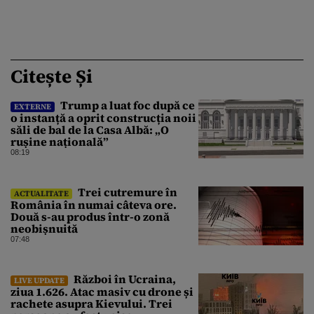
Citește Și
Trump a luat foc după ce
EXTERNE
o instanță a oprit construcția noii
săli de bal de la Casa Albă: „O
rușine națională”
08:19
Trei cutremure în
ACTUALITATE
România în numai câteva ore.
Două s-au produs într-o zonă
neobișnuită
07:48
Război în Ucraina,
LIVE UPDATE
ziua 1.626. Atac masiv cu drone și
rachete asupra Kievului. Trei