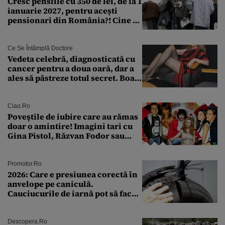
Cresc pensiile cu 350 de lei, de la 1
ianuarie 2027, pentru acești
pensionari din România?! Cine se
încadrează și care este singura
condiție
Ce Se Întâmplă Doctore
Vedeta celebră, diagnosticată cu
cancer pentru a doua oară, dar a
ales să păstreze totul secret. Boala
a fost descoperită la un control de
rutină
Ciao.ro
Poveştile de iubire care au rămas
doar o amintire! Imagini tari cu
Gina Pistol, Răzvan Fodor sau
Andra Măruţă şi foştii parteneri
Promotor.ro
2026: Care e presiunea corectă în
anvelope pe caniculă.
Cauciucurile de iarnă pot să facă
explozie la peste 40°C?
Descopera.ro