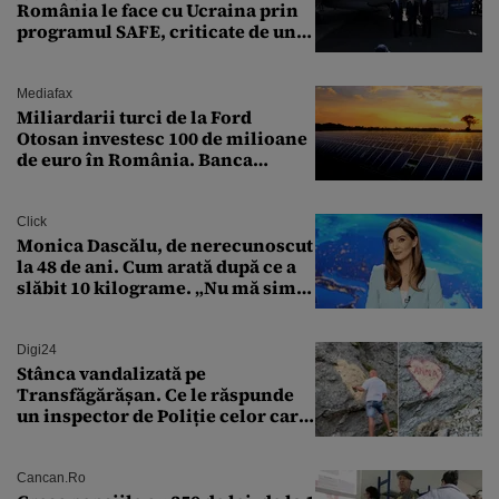
România le face cu Ucraina prin
programul SAFE, criticate de un
expert în securitate: „Nu știm ce
arme ne trebuie”
Mediafax
Miliardarii turci de la Ford
Otosan investesc 100 de milioane
de euro în România. Banca
Transilvania le acordă o
finanțare uriașă
Click
Monica Dascălu, de nerecunoscut
la 48 de ani. Cum arată după ce a
slăbit 10 kilograme. „Nu mă simt
bine în această perioadă”
Digi24
Stânca vandalizată pe
Transfăgărășan. Ce le răspunde
un inspector de Poliție celor care
întreabă: „Dar ce a făcut?”
Cancan.ro