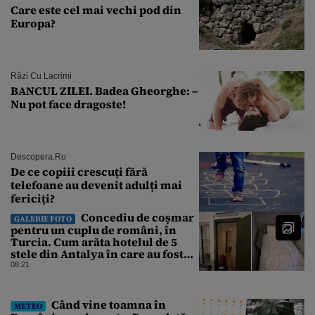
Care este cel mai vechi pod din
Europa?
Râzi Cu Lacrimi
BANCUL ZILEI. Badea Gheorghe: –
Nu pot face dragoste!
Descopera.ro
De ce copiii crescuți fără
telefoane au devenit adulți mai
fericiți?
Concediu de coșmar
GALERIE FOTO
pentru un cuplu de români, în
Turcia. Cum arăta hotelul de 5
stele din Antalya în care au fost
cazați
08:21
Când vine toamna în
METEO