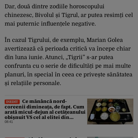
Dar, două dintre zodiile horoscopului
chinezesc, Bivolul și Tigrul, ar putea resimți cel
mai puternic influențele negative.
În cazul Tigrului, de exemplu, Marian Golea
avertizează că perioada critică va începe chiar
din luna iunie. Atunci, „Tigrii” s-ar putea
confrunta cu o serie de dificultăți pe mai multe
planuri, în special în ceea ce privește sănătatea
și relațiile personale.
Ce mănâncă nord-
INEDIT
coreenii dimineața, de fapt. Cum
arată micul-dejun al cetățeanului
obișnuit VS cel al elitei din
Phenian
08:41