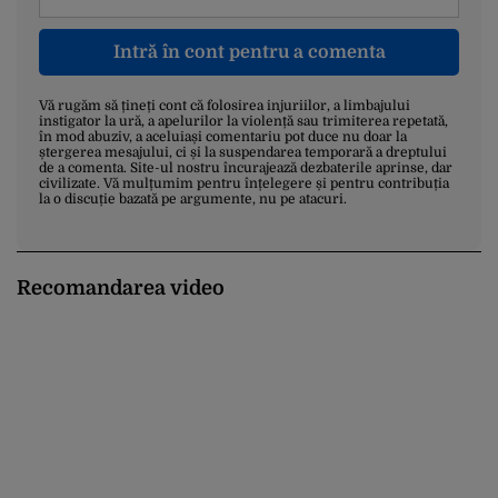
Intră în cont pentru a comenta
Vă rugăm să țineți cont că folosirea injuriilor, a limbajului
instigator la ură, a apelurilor la violență sau trimiterea repetată,
în mod abuziv, a aceluiași comentariu pot duce nu doar la
ștergerea mesajului, ci și la suspendarea temporară a dreptului
de a comenta. Site-ul nostru încurajează dezbaterile aprinse, dar
civilizate. Vă mulțumim pentru înțelegere și pentru contribuția
la o discuție bazată pe argumente, nu pe atacuri.
Recomandarea video