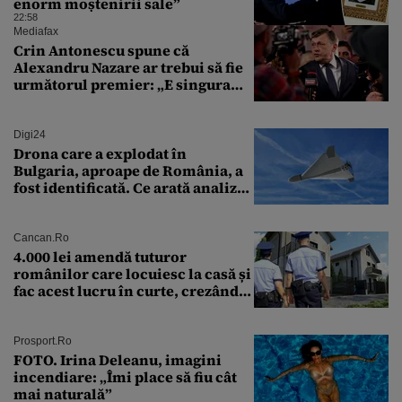
enorm moștenirii sale”
22:58
Mediafax
Crin Antonescu spune că
Alexandru Nazare ar trebui să fie
următorul premier: „E singura
soluție”
Digi24
Drona care a explodat în
Bulgaria, aproape de România, a
fost identificată. Ce arată analiza
preliminară a epavei
Cancan.ro
4.000 lei amendă tuturor
românilor care locuiesc la casă și
fac acest lucru în curte, crezând
că nu îi vede nimeni
Prosport.ro
FOTO. Irina Deleanu, imagini
incendiare: „Îmi place să fiu cât
mai naturală”