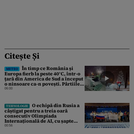
Citește Și
În timp ce România și
METEO
Europa fierb la peste 40°C, într-o
țară din America de Sud a început
o ninsoare ca-n povești. Pârtiile
s-au umplut de schiori
06:00
O echipă din Rusia a
TEHNOLOGIE
câștigat pentru a treia oară
consecutiv Olimpiada
Internațională de AI, cu șapte
medalii din aur și una de bronz
00:56