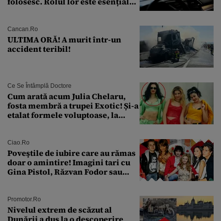
folosesc. Rolul lor este esențial
pentru siguranța mașinii
Cancan.ro
ULTIMA ORĂ! A murit într-un
accident teribil!
Ce Se Întâmplă Doctore
Cum arată acum Julia Chelaru,
fosta membră a trupei Exotic! Și-a
etalat formele voluptoase, la
aproape 50 de ani
Ciao.ro
Poveştile de iubire care au rămas
doar o amintire! Imagini tari cu
Gina Pistol, Răzvan Fodor sau
Andra Măruţă şi foştii parteneri
Promotor.ro
Nivelul extrem de scăzut al
Dunării a dus la o descoperire