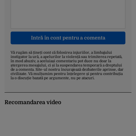
Intră în cont pentru a comenta
Vă rugăm să țineți cont că folosirea injuriilor, a limbajului
instigator la ură, a apelurilor la violență sau trimiterea repetată,
în mod abuziv, a aceluiași comentariu pot duce nu doar la
ștergerea mesajului, ci și la suspendarea temporară a dreptului
de a comenta. Site-ul nostru încurajează dezbaterile aprinse, dar
civilizate. Vă mulțumim pentru înțelegere și pentru contribuția
la o discuție bazată pe argumente, nu pe atacuri.
Recomandarea video