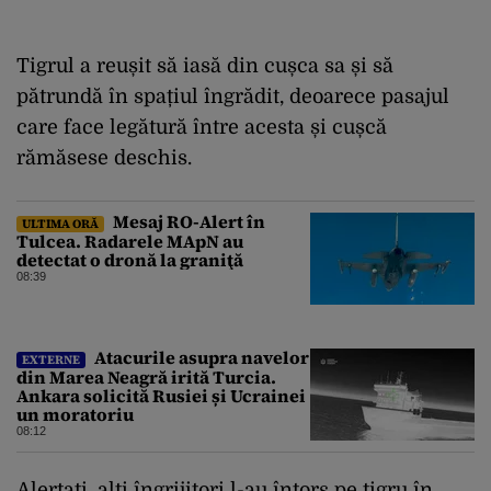
Tigrul a reușit să iasă din cușca sa și să
pătrundă în spațiul îngrădit, deoarece pasajul
care face legătură între acesta și cușcă
rămăsese deschis.
Mesaj RO-Alert în
ULTIMA ORĂ
Tulcea. Radarele MApN au
detectat o dronă la graniţă
08:39
Atacurile asupra navelor
EXTERNE
din Marea Neagră irită Turcia.
Ankara solicită Rusiei și Ucrainei
un moratoriu
08:12
Alertați, alți îngrijitori l-au întors pe tigru în