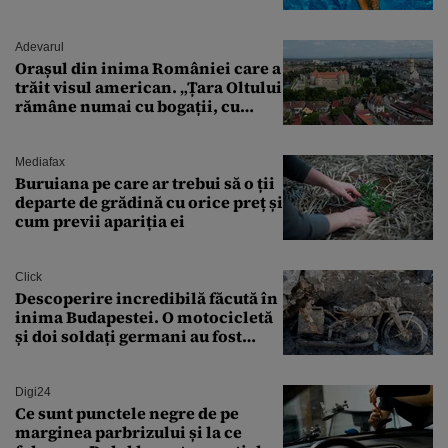
Adevarul
Orașul din inima României care a
trăit visul american. „Țara Oltului
rămâne numai cu bogații, cu
babele, cu moșnegii și cu
sărăntocii”
Mediafax
Buruiana pe care ar trebui să o ții
departe de grădină cu orice preț și
cum previi apariția ei
Click
Descoperire incredibilă făcută în
inima Budapestei. O motocicletă
și doi soldați germani au fost
găsiți în Dunăre
Digi24
Ce sunt punctele negre de pe
marginea parbrizului și la ce