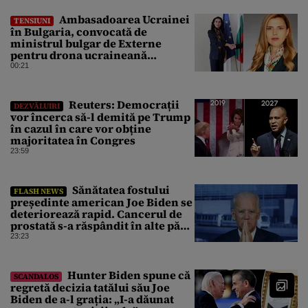
Ambasadoarea Ucrainei
TENSIUNI
în Bulgaria, convocată de
ministrul bulgar de Externe
pentru drona ucraineană
prăbușită în apropierea
00:21
infrastructurii critice
Reuters: Democrații
DEZVĂLUIRI
vor încerca să-l demită pe Trump
în cazul în care vor obține
majoritatea în Congres
23:59
Sănătatea fostului
FLASH NEWS
președinte american Joe Biden se
deteriorează rapid. Cancerul de
prostată s-a răspândit în alte părți
ale corpului
23:23
Hunter Biden spune că
SCANDALOS
regretă decizia tatălui său Joe
Biden de a-l grația: „I-a dăunat