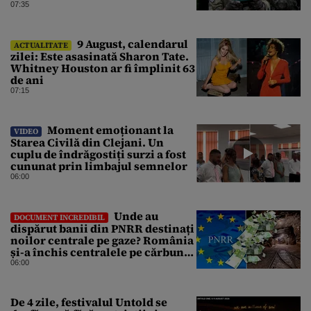
și mai multe clădiri, incendiate
07:35
9 August, calendarul
ACTUALITATE
zilei: Este asasinată Sharon Tate.
Whitney Houston ar fi împlinit 63
de ani
07:15
Moment emoționant la
VIDEO
Starea Civilă din Clejani. Un
cuplu de îndrăgostiți surzi a fost
cununat prin limbajul semnelor
06:00
Unde au
DOCUMENT INCREDIBIL
dispărut banii din PNRR destinați
noilor centrale pe gaze? România
și-a închis centralele pe cărbune
în ritm galopant, dar nu a pus
06:00
nimic în loc. 20 milioane de euro
s-au dus pe apa sâmbetei
De 4 zile, festivalul Untold se