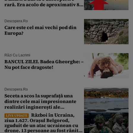
rară. Era acolo de aproximativ 80
de ani
Descopera.ro
Care este cel mai vechi pod din
Europa?
Râzi Cu Lacrimi
BANCUL ZILEI. Badea Gheorghe: –
Nu pot face dragoste!
Descopera.ro
Seceta a scos la suprafață una
dintre cele mai impresionante
realizări inginerești ale
Imperiului Roman
Război în Ucraina,
LIVE UPDATE
ziua 1.627. Orașul Belgorod,
zguduit de un atac ucrainean cu
drone. 13 persoane au fost rănite