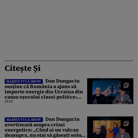
Citește Și
Dan Dungaciu
MARIUS TUCĂ SHOW
susține că România a ajuns să
importe energie din Ucraina din
cauza eșecului clasei politice:
Este bilanțul politic al ultimilor
08:00
ani
Dan Dungaciu
MARIUS TUCĂ SHOW
avertizează asupra crizei
energetice: „Când ai un vulcan
deasupra, nu stai să găsești soluții