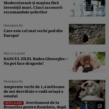
Modernizează-ți mașina fără
investiții mari. Cinci accesorii
recomandate șoferilor
Descopera.ro
Care este cel mai vechi pod din
Europa?
Râzi Cu Lacrimi
BANCUL ZILEI. Badea Gheorghe: –
Nu pot face dragoste!
Descopera.ro
Amprente vechi de 1,4 milioane
de ani dezvăluie o rudă uriașă a
omului
Avertisment de la
NEWS ALERT
Bruxelles pentru România, după