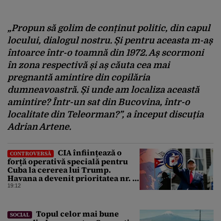
„Propun să golim de conținut politic, din capul
locului, dialogul nostru. Și pentru aceasta m-aș
întoarce într-o toamnă din 1972. Aș scormoni
în zona respectivă și aș căuta cea mai
pregnantă amintire din copilăria
dumneavoastră. Și unde am localiza această
amintire? Într-un sat din Bucovina, într-o
localitate din Teleorman?”, a început discuția
Adrian Artene.
CIA înființează o
CONTROVERSĂ
forță operativă specială pentru
Cuba la cererea lui Trump.
Havana a devenit prioritatea nr. 1
alături de China, Iran și Rusia
19:12
Topul celor mai bune
SOCIAL