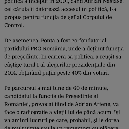
politica a început în 2001, când Adrian Năstase,
cel căruia îi datorează accesul în politică, l-a
propus pentru funcția de șef al Corpului de
Control.
De asemenea, Ponta a fost co-fondator al
partidului PRO România, unde a deținut funcția
de președinte. În cariera sa politică, a reușit să
câștige turul I al alegerilor prezidențiale din
2014, obținând puțin peste 40% din voturi.
Pe parcursul a mai bine de 60 de minute,
candidatul la funcția de Președinte al
României, provocat fiind de Adrian Artene, va
face o radiografie a vieții lui de până acum, își
va aminti lucruri pe care, probabil, și le dorea
de mult uitate sau le va rememora cu plăcere