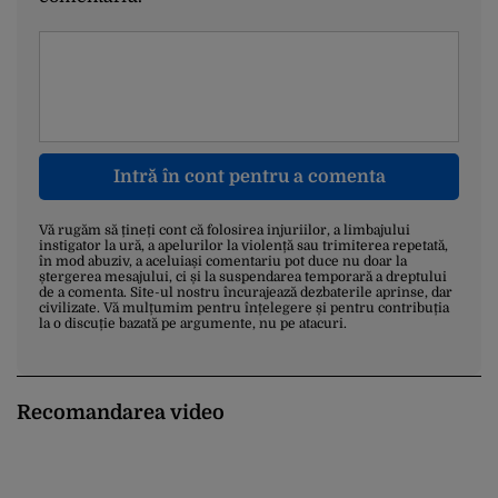
Intră în cont pentru a comenta
Vă rugăm să țineți cont că folosirea injuriilor, a limbajului
instigator la ură, a apelurilor la violență sau trimiterea repetată,
în mod abuziv, a aceluiași comentariu pot duce nu doar la
ștergerea mesajului, ci și la suspendarea temporară a dreptului
de a comenta. Site-ul nostru încurajează dezbaterile aprinse, dar
civilizate. Vă mulțumim pentru înțelegere și pentru contribuția
la o discuție bazată pe argumente, nu pe atacuri.
Recomandarea video