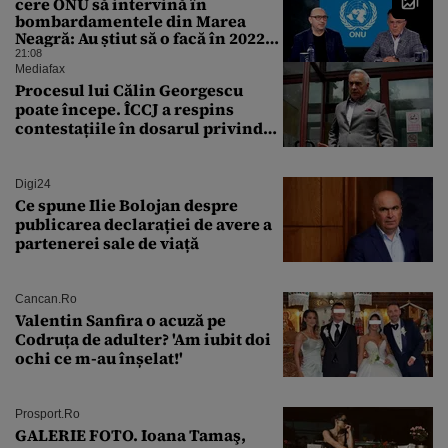
cere ONU să intervină în
bombardamentele din Marea
Neagră: Au știut să o facă în 2022
ca să salveze grânele ucrainene
21:08
Mediafax
Procesul lui Călin Georgescu
poate începe. ÎCCJ a respins
contestațiile în dosarul privind
lovitura de stat
Digi24
Ce spune Ilie Bolojan despre
publicarea declarației de avere a
partenerei sale de viață
Cancan.ro
Valentin Sanfira o acuză pe
Codruța de adulter? 'Am iubit doi
ochi ce m-au înșelat!'
Prosport.ro
GALERIE FOTO. Ioana Tamaş,