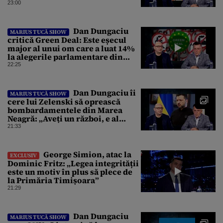
cu leucoplast”
23:00
Dan Dungaciu
MARIUS TUCĂ SHOW
critică Green Deal: Este eșecul
major al unui om care a luat 14%
la alegerile parlamentare din
Olanda
22:25
Dan Dungaciu îi
MARIUS TUCĂ SHOW
cere lui Zelenski să oprească
bombardamentele din Marea
Neagră: „Aveți un război, e al
vostru, dar lăsați restul să
21:33
circule”
George Simion, atac la
EXCLUSIV
Dominic Fritz: „Legea integrității
este un motiv în plus să plece de
la Primăria Timișoara”
21:29
Dan Dungaciu
MARIUS TUCĂ SHOW