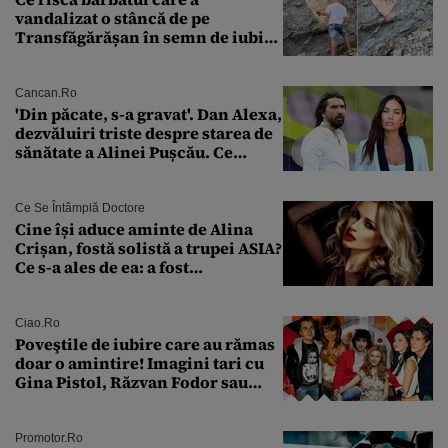
vandalizat o stâncă de pe
Transfăgărășan în semn de iubire
față de „Anna”
Cancan.ro
'Din păcate, s-a gravat'. Dan Alexa,
dezvăluiri triste despre starea de
sănătate a Alinei Pușcău. Ce
discuție au avut cu două zile în
urmă
Ce Se Întâmplă Doctore
Cine își aduce aminte de Alina
Crișan, fostă solistă a trupei ASIA?
Ce s-a ales de ea: a fost
condamnată la închisoare cu
suspendare. Ce acuzații i se aduc
Ciao.ro
Poveştile de iubire care au rămas
doar o amintire! Imagini tari cu
Gina Pistol, Răzvan Fodor sau
Andra Măruţă şi foştii parteneri
Promotor.ro