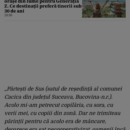
orașe din lume pentru Generația
Z. Ce destinații preferă tinerii sub
30 de ani
19:06
„Pârtești de Sus (satul de reședință al comunei
Cacica din județul Suceava, Bucovina-n.r.).
Acolo mi-am petrecut copilăria, cu sora, cu
verii mei, cu copiii din zonă. Dar ne trimiteau
părinții pentru că acolo era de mâncare,
deoarece era sat necooperativizat, oamenii încă