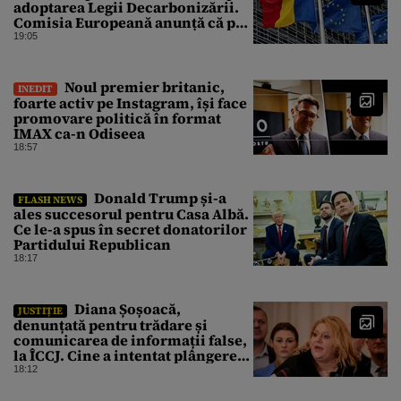
adoptarea Legii Decarbonizării.
Comisia Europeană anunță că pot
fi „consecințe financiare”
19:05
Noul premier britanic,
INEDIT
foarte activ pe Instagram, își face
promovare politică în format
IMAX ca-n Odiseea
18:57
Donald Trump și-a
FLASH NEWS
ales succesorul pentru Casa Albă.
Ce le-a spus în secret donatorilor
Partidului Republican
18:17
Diana Șoșoacă,
JUSTIȚIE
denunțată pentru trădare și
comunicarea de informații false,
la ÎCCJ. Cine a intentat plângerea
penală
18:12