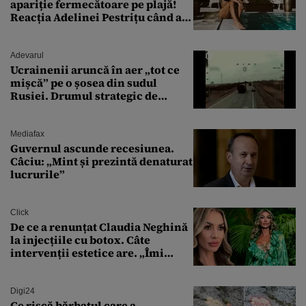
apariție fermecătoare pe plajă!
Reacția Adelinei Pestrițu când a
văzut-o
Adevarul
Ucrainenii aruncă în aer „tot ce
mișcă” pe o șosea din sudul
Rusiei. Drumul strategic de
aprovizionare către Crimeea este
controlat complet
Mediafax
Guvernul ascunde recesiunea.
Câciu: „Mint și prezintă denaturat
lucrurile”
Click
De ce a renunțat Claudia Neghină
la injecțiile cu botox. Câte
intervenții estetice are. „Îmi
îngheață fața”
Digi24
Ce riscă bărbatul care a