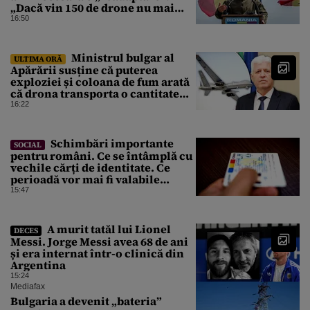
„Dacă vin 150 de drone nu mai
suntem pe timp de pace”
16:50
Ministrul bulgar al
ULTIMA ORĂ
Apărării susține că puterea
exploziei și coloana de fum arată
că drona transporta o cantitate
semnificativă de exploziv
16:22
Schimbări importante
SOCIAL
pentru români. Ce se întâmplă cu
vechile cărți de identitate. Ce
perioadă vor mai fi valabile
buletinele clasice
15:47
A murit tatăl lui Lionel
DECES
Messi. Jorge Messi avea 68 de ani
și era internat într-o clinică din
Argentina
15:24
Mediafax
Bulgaria a devenit „bateria”