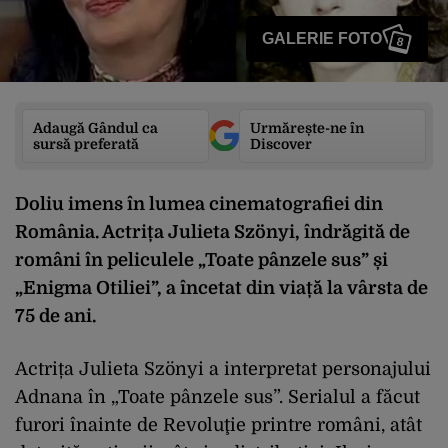
GALERIE FOTO
8
Adaugă Gândul ca
Urmărește-ne în
sursă preferată
Discover
Doliu imens în lumea cinematografiei din
România. Actrița Julieta Szönyi, îndrăgită de
români în peliculele „Toate pânzele sus” și
„Enigma Otiliei”, a încetat din viață la vârsta de
75 de ani.
Actrița Julieta Szönyi a interpretat personajului
Adnana în „Toate pânzele sus”. Serialul a făcut
furori înainte de Revoluţie printre români, atât