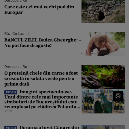
Descopera.ro
Care este cel mai vechi pod din
Europa?
Râzi Cu Lacrimi
BANCUL ZILEI. Badea Gheorghe: –
Nu pot face dragoste!
Descopera.ro
O proteină cheie din carne a fost
crescută în salata verde pentru
prima dată
Imagini spectaculoase.
VIDEO
Unul dintre cele mai importante
simboluri ale Bucureștiului este
reamplasat pe clădirea Palatului
Universității
17:36
Ucraina a lovit 12 nave din
VIDEO