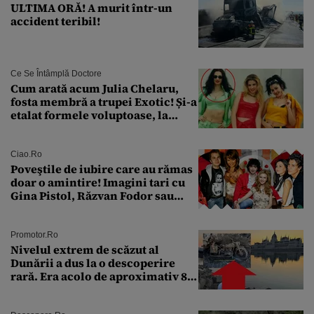
ULTIMA ORĂ! A murit într-un
accident teribil!
Ce Se Întâmplă Doctore
Cum arată acum Julia Chelaru,
fosta membră a trupei Exotic! Și-a
etalat formele voluptoase, la
aproape 50 de ani
Ciao.ro
Poveştile de iubire care au rămas
doar o amintire! Imagini tari cu
Gina Pistol, Răzvan Fodor sau
Andra Măruţă şi foştii parteneri
Promotor.ro
Nivelul extrem de scăzut al
Dunării a dus la o descoperire
rară. Era acolo de aproximativ 80
de ani