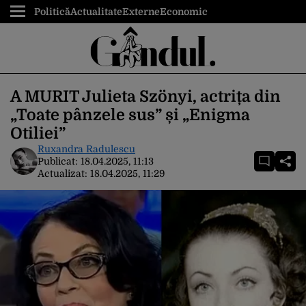
Politică
Actualitate
Externe
Economic
A MURIT Julieta Szönyi, actrița din
„Toate pânzele sus” și „Enigma
Otiliei”
Ruxandra Radulescu
Publicat:
18.04.2025, 11:13
Actualizat:
18.04.2025, 11:29