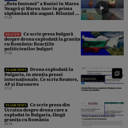
„flota fantomă” a Rusiei în Marea
Neagră și Marea Azov în prima
săptămână din august. Bilanțul a
ajuns la 218
17:24
Ce scrie presa bulgară
REACȚIE
despre drona explodată la granița
cu România: Reacțiile
politicienilor bulgari
17:22
Drona explodată în
FLASH NEWS
Bulgaria, în atenția presei
internaționale. Ce scriu Reuters,
AP și Euronews
17:17
Ce scrie presa din
FLASH NEWS
Ucraina despre drona care a
explodat în Bulgaria, lângă
granița cu România
16:33