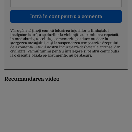
Intră în cont pentru a comenta
Vă rugăm să țineți cont că folosirea injuriilor, a limbajului
instigator la ură, a apelurilor la violență sau trimiterea repetată,
în mod abuziv, a aceluiași comentariu pot duce nu doar la
ștergerea mesajului, ci și la suspendarea temporară a dreptului
de a comenta. Site-ul nostru încurajează dezbaterile aprinse, dar
civilizate. Vă mulțumim pentru înțelegere și pentru contribuția
la o discuție bazată pe argumente, nu pe atacuri.
Recomandarea video