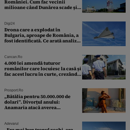
României. Cum fac vecinii
milioane când Dunărea scade și
Cernavodă produce puțin
Digi24
Drona care a explodat în
Bulgaria, aproape de România, a
fost identificată. Ce arată analiza
preliminară a epavei
Cancan.ro
4.000 lei amendă tuturor
românilor care locuiesc la casă și
fac acest lucru în curte, crezând
că nu îi vede nimeni
Prosport.ro
„Bătălia pentru 50.000.000 de
dolari”. Divorțul anului:
Anamaria atacă averea
milionarului
Adevarul
„Era mai bun trenul vechi, era