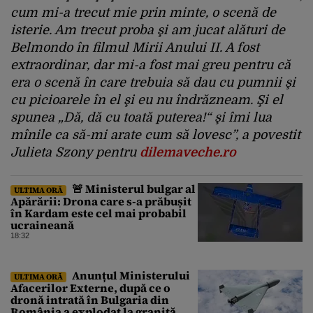
cum mi-a trecut mie prin minte, o scenă de
isterie. Am trecut proba şi am jucat alături de
Belmon­do în filmul Mirii Anului II. A fost
extraordinar, dar mi-a fost mai greu pentru că
era o scenă în care trebuia să dau cu pumnii şi
cu picioarele în el şi eu nu îndrăzneam. Şi el
spunea „Dă, dă cu toată puterea!“ şi îmi lua
mînile ca să-mi arate cum să lovesc”, a povestit
Julieta Szony pentru
dilemaveche.ro
🚨 Ministerul bulgar al
ULTIMA ORĂ
Apărării: Drona care s-a prăbușit
în Kardam este cel mai probabil
ucraineană
18:32
Anunțul Ministerului
ULTIMA ORĂ
Afacerilor Externe, după ce o
dronă intrată în Bulgaria din
România a explodat la graniță