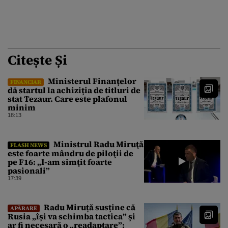
Citește Și
Ministerul Finanțelor
FINANCIAR
dă startul la achiziția de titluri de
stat Tezaur. Care este plafonul
minim
18:13
Ministrul Radu Miruţă
FLASH NEWS
este foarte mândru de piloţii de
pe F16: „I-am simţit foarte
pasionali”
17:39
Radu Miruță susține că
APĂRARE
Rusia „își va schimba tactica” și
ar fi necesară o „readaptare”: