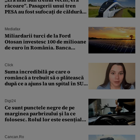
răcoare”. Pasagerii unui tren
PESA au fost sufocați de căldură
pe ruta București-Constanța
Mediafax
Miliardarii turci de la Ford
Otosan investesc 100 de milioane
de euro în România. Banca
Transilvania le acordă o
finanțare uriașă
Click
Suma incredibilă pe care o
româncă a trebuit să o plătească
după ce a ajuns la un spital în SUA:
„Asta este America”
Digi24
Ce sunt punctele negre de pe
marginea parbrizului și la ce
folosesc. Rolul lor este esențial
pentru siguranța mașinii
Cancan.ro