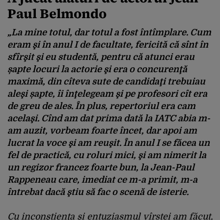
Paul Belmondo
„La mine totul, dar totul a fost întîmplare. Cum
eram şi în anul I de facultate, fericită că sînt în
sfîrşit şi eu studentă, pentru că atunci erau
șapte locuri la actorie şi era o concurenţă
maximă, din cîteva sute de candidaţi trebuiau
aleşi șapte, îi înţelegeam şi pe profesori cît era
de greu de ales. În plus, repertoriul era cam
acelaşi. Cînd am dat prima dată la IATC abia m-
am auzit, vorbeam foarte încet, dar apoi am
lucrat la voce şi am reuşit. În anul I se făcea un
fel de practică, cu roluri mici, şi am nimerit la
un regizor francez foarte bun, la Jean-Paul
Rappeneau care, imediat ce m-a primit, m-a
întrebat dacă ştiu să fac o scenă de isterie.
Cu inconştienţa şi entuziasmul vîrstei am făcut,