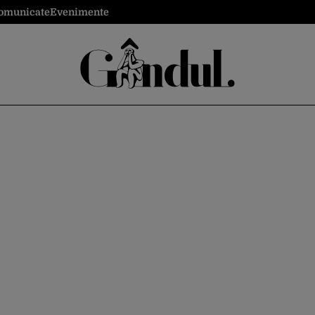
omunicate
Evenimente