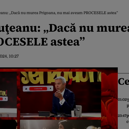
anu: „Dacă nu murea Prigoana, nu mai aveam PROCESELE astea”
ţeanu: „Dacă nu murea
OCESELE astea”
2024, 10:27
Ce
01:02
T
p
t
n
23:47
P
c
A