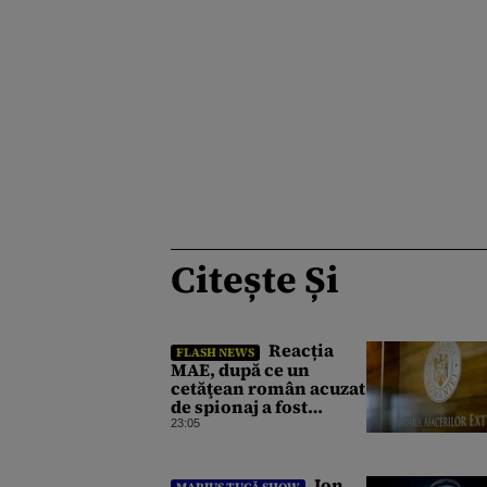
Citește Și
Reacția
FLASH NEWS
MAE, după ce un
cetăţean român acuzat
de spionaj a fost
arestat în Germania.
23:05
Complotase cu un
ucrainean ca să
asasineze un
Ion
MARIUS TUCĂ SHOW