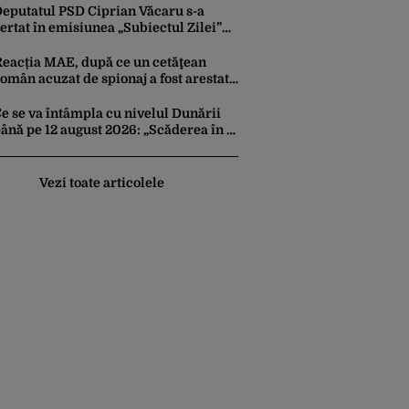
irusuri sintetice la tratarea de E.coli
eputatul PSD Ciprian Văcaru s-a
ertat în emisiunea „Subiectul Zilei”
u deputatul USR Cezar Drăgoescu,
eficitul fiind motivul scandalului
Reacția MAE, după ce un cetăţean
omân acuzat de spionaj a fost arestat
în Germania. Complotase cu un
ucrainean ca să asasineze un
e se va întâmpla cu nivelul Dunării
producător de drone
ână pe 12 august 2026: „Scăderea în 7
ile este de 10 centimetri”
Vezi toate articolele