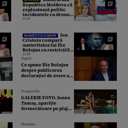
Republica Moldova că
exploatează politic
incidentele cu drone.
Declarațiile Maiei
21:43
Sandu, criticate de
Moscova
Ion
MARIUS TUCĂ SHOW
Cristoiu compară
austeritatea lui Ilie
Bolojan cu restricțiile
lui Ceaușescu: „Am
21:00
retrăit vremurile
Digi24
tinereții”
Ce spune Ilie Bolojan
despre publicarea
declarației de avere a
partenerei sale de viață
Prosport.ro
GALERIE FOTO. Ioana
Tamaş, apariție
fermecătoare pe plajă!
Reacția Adelinei
Pestrițu când a văzut-o
Mediafax