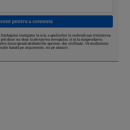
n cont pentru a comenta
a limbajului instigator la ură, a apelurilor la violență sau trimiterea
 pot duce nu doar la ștergerea mesajului, ci și la suspendarea
stru încurajează dezbaterile aprinse, dar civilizate. Vă mulțumim
scuție bazată pe argumente, nu pe atacuri.