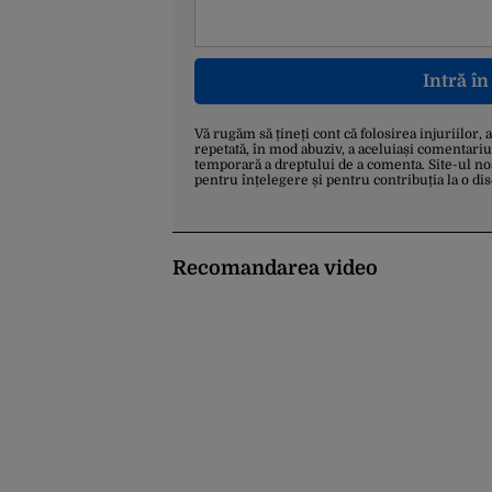
Intră î
Vă rugăm să țineți cont că folosirea injuriilor, 
repetată, în mod abuziv, a aceluiași comentariu
temporară a dreptului de a comenta. Site-ul no
pentru înțelegere și pentru contribuția la o di
Recomandarea video