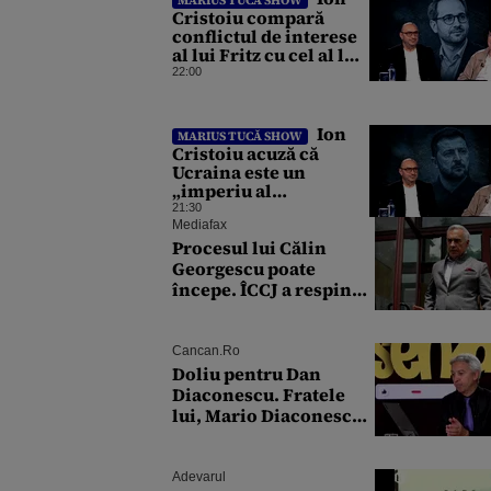
producător de drone
Cristoiu compară
conflictul de interese
al lui Fritz cu cel al lui
Iohannis: „Ghinionul
22:00
lui Fritz este că două
instanțe l-au declarat
incompatibil”
Ion
MARIUS TUCĂ SHOW
Cristoiu acuză că
Ucraina este un
„imperiu al
corupției”: „Jumătate
21:30
din banii trimiși se
Mediafax
întorc în UE”
Procesul lui Călin
Georgescu poate
începe. ÎCCJ a respins
contestațiile în dosarul
privind lovitura de stat
Cancan.ro
Doliu pentru Dan
Diaconescu. Fratele
lui, Mario Diaconescu,
a încetat din viață la
doar 60 de ani
Adevarul