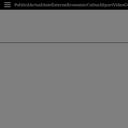
Politică
Actualitate
Externe
Economic
Cultură
Sport
Video
C