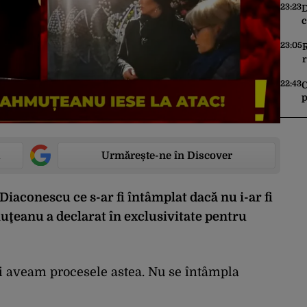
v
23:23
D
c
c
d
23:05
r
22:43
C
p
z
Urmărește-ne în Discover
Diaconescu ce s-ar fi întâmplat dacă nu i-ar fi
uţeanu a declarat în exclusivitate pentru
 aveam procesele astea. Nu se întâmpla