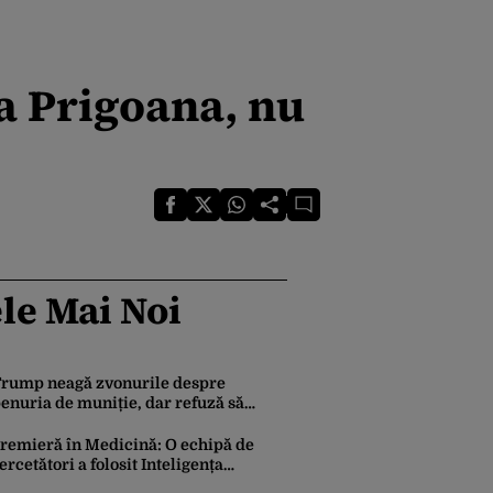
 Prigoana, nu
le Mai Noi
rump neagă zvonurile despre
enuria de muniție, dar refuză să
rimită rachete Ucrainei: „Avem și noi
evoie de rachete”
remieră în Medicină: O echipă de
ercetători a folosit Inteligența
rtificială pentru a crea primele