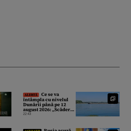
Ce se va
ALERTĂ
întâmpla cu nivelul
Dunării până pe 12
august 2026: „Scăderea
în 7 zile este de 10
22:43
centimetri”
Rusia acuză
ACUZAȚII