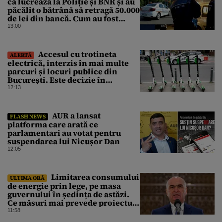
că lucrează la Poliție și BNR și au
păcălit o bătrână să retragă 50.000
de lei din bancă. Cum au fost
prinși
13:00
Accesul cu trotineta
ALERTĂ
electrică, interzis în mai multe
parcuri și locuri publice din
București. Este decizie în
premieră, iar amenzile sunt
12:13
usturătoare
AUR a lansat
FLASH NEWS
platforma care arată ce
parlamentari au votat pentru
suspendarea lui Nicușor Dan
12:05
Limitarea consumului
ULTIMA ORĂ
de energie prin lege, pe masa
guvernului în ședința de astăzi.
Ce măsuri mai prevede proiectul
în caz de pandemie, cutremur sau
11:58
conflict armat