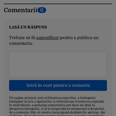
Comentarii
0
LASĂ UN RĂSPUNS
Trebuie să fii
autentificat
pentru a publica un
comentariu.
Intră în cont pentru a comenta
Vă rugăm să țineți cont că folosirea injuriilor, a limbajului
instigator la ură, a apelurilor la violență sau trimiterea repetată,
în mod abuziv, a aceluiași comentariu pot duce nu doar la
ștergerea mesajului, ci și la suspendarea temporară a dreptului
de a comenta. Site-ul nostru încurajează dezbaterile aprinse, dar
civilizate. Vă mulțumim pentru înțelegere și pentru contribuția