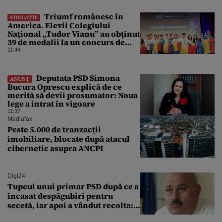
Triumf românesc în
EDUCAȚIE
America. Elevii Colegiului
Național „Tudor Vianu” au obținut
39 de medalii la un concurs de
științe
11:44
Deputata PSD Simona
ANUNȚ
Bucura Oprescu explică de ce
merită să devii prosumator: Noua
lege a intrat în vigoare
11:37
Mediafax
Peste 5.000 de tranzacții
imobiliare, blocate după atacul
cibernetic asupra ANCPI
Digi24
Tupeul unui primar PSD după ce a
încasat despăgubiri pentru
secetă, iar apoi a vândut recolta:
„Dar am plătit impozit pentru