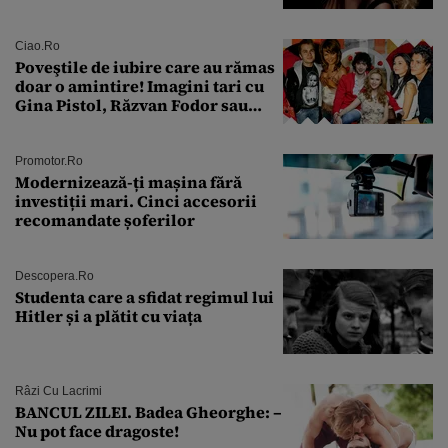
condamnată la închisoare cu
suspendare. Ce acuzații i se aduc
Ciao.ro
Poveştile de iubire care au rămas
doar o amintire! Imagini tari cu
Gina Pistol, Răzvan Fodor sau
Andra Măruţă şi foştii parteneri
Promotor.ro
Modernizează-ți mașina fără
investiții mari. Cinci accesorii
recomandate șoferilor
Descopera.ro
Studenta care a sfidat regimul lui
Hitler și a plătit cu viața
Râzi Cu Lacrimi
BANCUL ZILEI. Badea Gheorghe: –
Nu pot face dragoste!