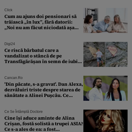
Click
Cum au ajuns doi pensionari să
trăiască „în lux”, fără datorii:
„Noi nu am făcut niciodată așa
ceva”
Digi24
Ce riscă bărbatul care a
vandalizat o stâncă de pe
Transfăgărășan în semn de iubire
față de „Anna”
Cancan.ro
'Din păcate, s-a gravat'. Dan Alexa,
dezvăluiri triste despre starea de
sănătate a Alinei Pușcău. Ce
discuție au avut cu două zile în
urmă
Ce Se Întâmplă Doctore
Cine își aduce aminte de Alina
Crișan, fostă solistă a trupei ASIA?
Ce s-a ales de ea: a fost