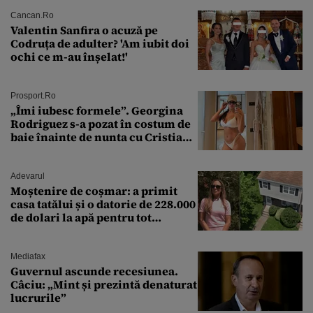
banii ăia”
Cancan.ro
Valentin Sanfira o acuză pe
Codruța de adulter? 'Am iubit doi
ochi ce m-au înșelat!'
Prosport.ro
„Îmi iubesc formele”. Georgina
Rodriguez s-a pozat în costum de
baie înainte de nunta cu Cristiano
Ronaldo
Adevarul
Moștenire de coșmar: a primit
casa tatălui și o datorie de 228.000
de dolari la apă pentru tot
cartierul
Mediafax
Guvernul ascunde recesiunea.
Câciu: „Mint și prezintă denaturat
lucrurile”