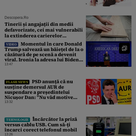
Descopera.ro
Tinerii și angajații din medii
defavorizate, cei mai vulnerabili
la extinderea carierelor
profesionale
Momentul în care Donald
VIDEO
Trump salvează un băiețel de la o
căzătură de pe scenă a devenit
viral. Ironia la adresa lui Biden
care a stârnit râsete
13:47
PSD anunță că nu
FLASH NEWS
susține demersul AUR de
suspendare a președintelui
Nicușor Dan: ”Nu văd motive
pentru care președintele ar trebui
13:32
suspendat”
Încărcător la priză
TEHNOLOGIE
versus cablu USB. Cum să-ți
încarci corect telefonul mobil
13:26