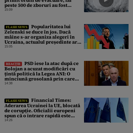
primit ordin de evacuare, iar
peste 500 de zboruri au fost
anulate
15:09
Popularitatea lui
FLASH NEWS
Zelenski se duce în jos. Dacă
mâine s-ar organiza alegeri în
Ucraina, actualul președinte ar
pierde categoric în turul al doilea
15:05
PSD iese la atac după ce
REACȚIE
Bolojan a acuzat modificări cu
țintă politică la Legea ANI: O
minciună grosolană prin care
încearcă să acopere culpa PNL-
14:38
USR
Financial Times:
FLASH NEWS
Aderarea Ucrainei la UE, blocată
de corupție. Oficialii europeni
spun că o intrare rapidă este
imposibilă
14:26