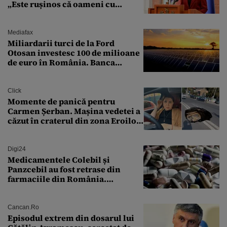
„Este rușinos că oameni cu
funcții înalte nu se
documentează”
Mediafax
Miliardarii turci de la Ford
Otosan investesc 100 de milioane
de euro în România. Banca
Transilvania le acordă o
finanțare uriașă
Click
Momente de panică pentru
Carmen Șerban. Mașina vedetei a
căzut în craterul din zona Eroilor:
„M-am speriat foarte tare”
Digi24
Medicamentele Colebil și
Panzcebil au fost retrase din
farmaciile din România.
Explicația dată de Agenția
Națională a Medicamentului
Cancan.ro
Episodul extrem din dosarul lui