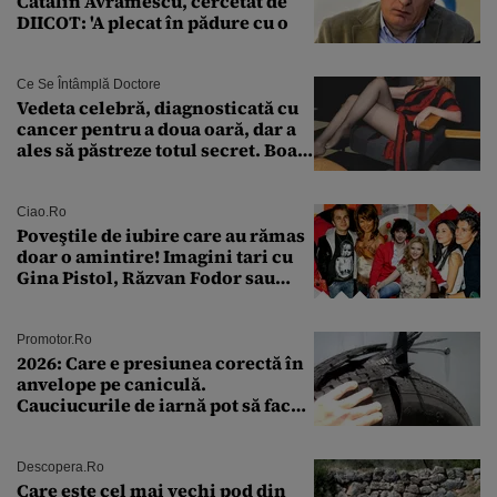
Cătălin Avramescu, cercetat de
DIICOT: 'A plecat în pădure cu o
Ce Se Întâmplă Doctore
Vedeta celebră, diagnosticată cu
cancer pentru a doua oară, dar a
ales să păstreze totul secret. Boala
a fost descoperită la un control de
rutină
Ciao.ro
Poveştile de iubire care au rămas
doar o amintire! Imagini tari cu
Gina Pistol, Răzvan Fodor sau
Andra Măruţă şi foştii parteneri
Promotor.ro
2026: Care e presiunea corectă în
anvelope pe caniculă.
Cauciucurile de iarnă pot să facă
explozie la peste 40°C?
Descopera.ro
Care este cel mai vechi pod din