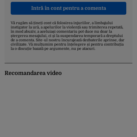
Intră în cont pentru a comenta
Vă rugăm să țineți cont că folosirea injuriilor, a limbajului
instigator la ură, a apelurilor la violență sau trimiterea repetată,
în mod abuziv, a aceluiași comentariu pot duce nu doar la
ștergerea mesajului, ci și la suspendarea temporară a dreptului
de a comenta. Site-ul nostru încurajează dezbaterile aprinse, dar
civilizate. Vă mulțumim pentru înțelegere și pentru contribuția
la o discuție bazată pe argumente, nu pe atacuri.
Recomandarea video