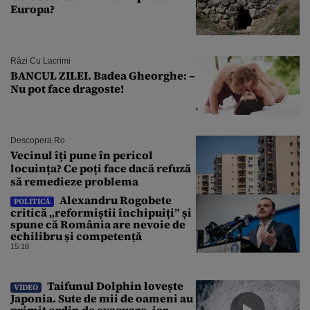
Europa?
Râzi Cu Lacrimi
BANCUL ZILEI. Badea Gheorghe: –
Nu pot face dragoste!
Descopera.ro
Vecinul îți pune în pericol
locuința? Ce poți face dacă refuză
să remedieze problema
Alexandru Rogobete
POLITICĂ
critică „reformiștii închipuiți” și
spune că România are nevoie de
echilibru și competență
15:18
Taifunul Dolphin lovește
VIDEO
Japonia. Sute de mii de oameni au