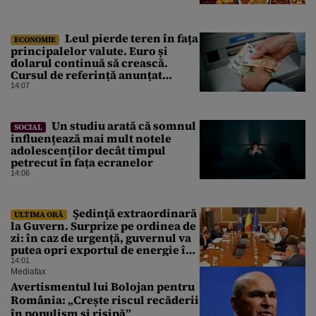
Leul pierde teren în fața
ECONOMIE
principalelor valute. Euro și
dolarul continuă să crească.
Cursul de referință anunțat
pentru vineri de BNR
14:07
Un studiu arată că somnul
SOCIAL
influențează mai mult notele
adolescenților decât timpul
petrecut în fața ecranelor
14:06
Şedinţă extraordinară
ULTIMA ORĂ
la Guvern. Surprize pe ordinea de
zi: în caz de urgență, guvernul va
putea opri exportul de energie în
afara țării
14:01
Mediafax
Avertismentul lui Bolojan pentru
România: „Crește riscul recăderii
în populism și risipă”