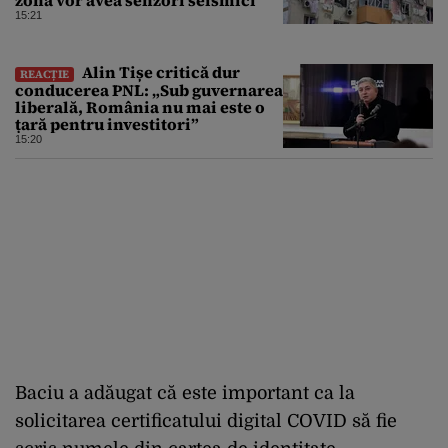
zonă vor avea senzori seismici
15:21
Alin Tișe critică dur
REACȚIE
conducerea PNL: „Sub guvernarea
liberală, România nu mai este o
țară pentru investitori”
15:20
Baciu a adăugat că este important ca la
solicitarea certificatului digital COVID să fie