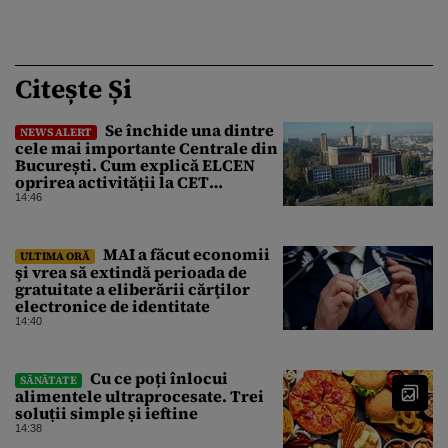
Citește Și
Se închide una dintre
NEWS ALERT
cele mai importante Centrale din
București. Cum explică ELCEN
oprirea activității la CET
Grozăvești
14:46
MAI a făcut economii
ULTIMA ORĂ
şi vrea să extindă perioada de
gratuitate a eliberării cărţilor
electronice de identitate
14:40
Cu ce poți înlocui
SĂNĂTATE
alimentele ultraprocesate. Trei
soluții simple și ieftine
14:38