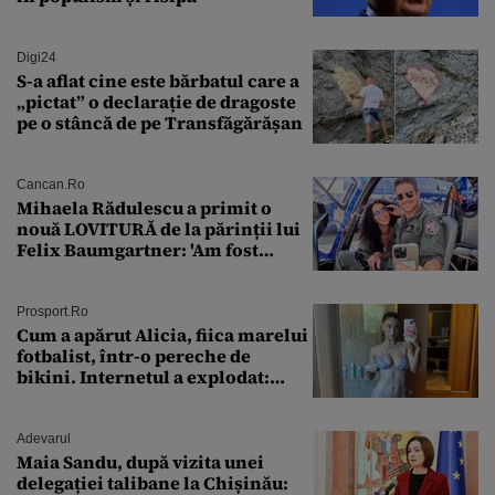
Digi24
S-a aflat cine este bărbatul care a
„pictat” o declarație de dragoste
pe o stâncă de pe Transfăgărășan
Cancan.ro
Mihaela Rădulescu a primit o
nouă LOVITURĂ de la părinții lui
Felix Baumgartner: 'Am fost
ȘTEARSĂ complet din
Prosport.ro
Cum a apărut Alicia, fiica marelui
fotbalist, într-o pereche de
bikini. Internetul a explodat:
„Zeiță superbă!”
Adevarul
Maia Sandu, după vizita unei
delegației talibane la Chișinău: