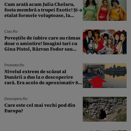
Cum arată acum Julia Chelaru,
fosta membră a trupei Exotic! Și-a
etalat formele voluptoase, la
aproape 50 de ani
Ciao.ro
Poveştile de iubire care au rămas
doar o amintire! Imagini tari cu
Gina Pistol, Răzvan Fodor sau
Andra Măruţă şi foştii parteneri
Promotor.ro
Nivelul extrem de scăzut al
Dunării a dus la o descoperire
rară. Era acolo de aproximativ 80
de ani
Descopera.ro
Care este cel mai vechi pod din
Europa?