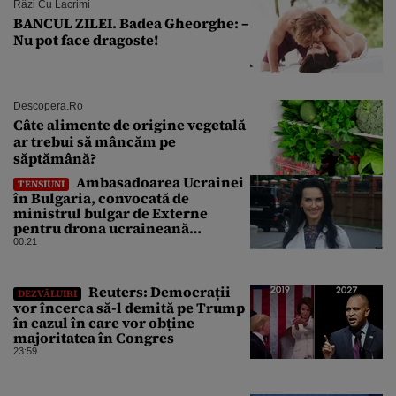
Râzi Cu Lacrimi
BANCUL ZILEI. Badea Gheorghe: –
Nu pot face dragoste!
Descopera.ro
Câte alimente de origine vegetală
ar trebui să mâncăm pe
săptămână?
Ambasadoarea Ucrainei
TENSIUNI
în Bulgaria, convocată de
ministrul bulgar de Externe
pentru drona ucraineană
prăbușită în apropierea
00:21
infrastructurii critice
Reuters: Democrații
DEZVĂLUIRI
vor încerca să-l demită pe Trump
în cazul în care vor obține
majoritatea în Congres
23:59