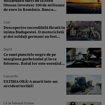
Miliardarii turci de la Ford
Otosan investesc 100 de milioane
de euro în România. Banca
Transilvania le acordă o
finanțare uriașă
Click
Descoperire incredibilă făcută în
inima Budapestei. O motocicletă
și doi soldați germani au fost
găsiți în Dunăre
Digi24
Ce sunt punctele negre de pe
marginea parbrizului și la ce
folosesc. Rolul lor este esențial
pentru siguranța mașinii
Cancan.ro
ULTIMA ORĂ! A murit într-un
accident teribil!
Ce Se Întâmplă Doctore