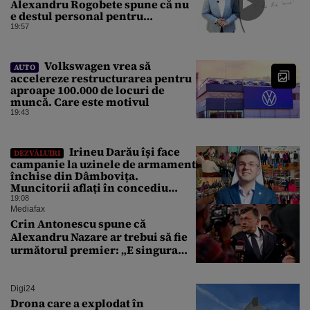
Alexandru Rogobete spune că nu
e destul personal pentru
combaterea infecţiilor
19:57
nosocomiale
Volkswagen vrea să
AUTO
accelereze restructurarea pentru
aproape 100.000 de locuri de
muncă. Care este motivul
19:43
Irineu Darău își face
DEZVĂLUIRI
campanie la uzinele de armament
închise din Dâmbovița.
Muncitorii aflați în concediu
forțat din cauza lipsei comenzilor
19:08
au fost chemați de acasă pentru a
Mediafax
da mâna cu Ministrul Economiei
Crin Antonescu spune că
Alexandru Nazare ar trebui să fie
următorul premier: „E singura
soluție”
Digi24
Drona care a explodat în