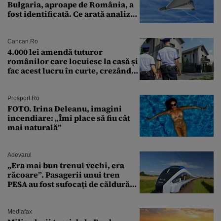
Bulgaria, aproape de România, a
fost identificată. Ce arată analiza
preliminară a epavei
Cancan.ro
4.000 lei amendă tuturor
românilor care locuiesc la casă și
fac acest lucru în curte, crezând
că nu îi vede nimeni
Prosport.ro
FOTO. Irina Deleanu, imagini
incendiare: „Îmi place să fiu cât
mai naturală”
Adevarul
„Era mai bun trenul vechi, era
răcoare”. Pasagerii unui tren
PESA au fost sufocați de căldură
pe ruta București-Constanța
Mediafax