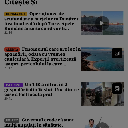
Citește Și
Operațiunea de
ULTIMA ORĂ
scufundare a barjelor în Dunăre a
fost finalizată după 7 ore. Apele
Române anunță când vor fi
simțite efectele
21:56
Fenomenul care are loc în
ALERTĂ
apa mării, odată cu vremea
caniculară. Experții avertizează
asupra pericolului la care
oamenii pot fi expuși
21:17
Un TIR a intrat în 2
INCIDENT
gospodării din Vaslui. Una dintre
case a fost făcută praf
20:41
Guvernul crede că sunt
BILANȚ
mulţi angajaţi în sănătate.