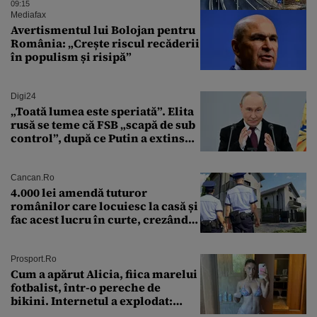
09:15
Mediafax
Avertismentul lui Bolojan pentru
România: „Crește riscul recăderii
în populism și risipă”
Digi24
„Toată lumea este speriată”. Elita
rusă se teme că FSB „scapă de sub
control”, după ce Putin a extins
puterea serviciului
Cancan.ro
4.000 lei amendă tuturor
românilor care locuiesc la casă și
fac acest lucru în curte, crezând
că nu îi vede nimeni
Prosport.ro
Cum a apărut Alicia, fiica marelui
fotbalist, într-o pereche de
bikini. Internetul a explodat:
„Zeiță superbă!”