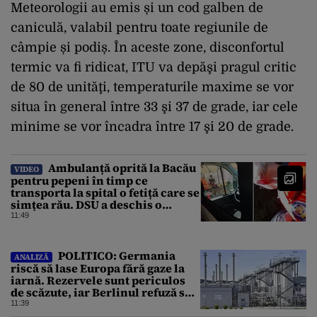
Meteorologii au emis și un cod galben de
caniculă, valabil pentru toate regiunile de
câmpie și podiș. În aceste zone, disconfortul
termic va fi ridicat, ITU va depăşi pragul critic
de 80 de unităţi, temperaturile maxime se vor
situa în general între 33 şi 37 de grade, iar cele
minime se vor încadra între 17 şi 20 de grade.
Ambulanță oprită la Bacău
VIDEO
pentru pepeni în timp ce
transporta la spital o fetiță care se
simțea rău. DSU a deschis o
anchetă
11:49
POLITICO: Germania
ANALIZĂ
riscă să lase Europa fără gaze la
iarnă. Rezervele sunt periculos
de scăzute, iar Berlinul refuză să
intervină
11:39