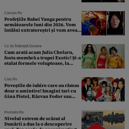
pentru siguranța mașinii
Cancan.ro
Profețiile Babei Vanga pentru
următoarele luni din 2026. Vom
întâlni extratereștri și vom avea
un nou conflict global
Ce Se Întâmplă Doctore
Cum arată acum Julia Chelaru,
fosta membră a trupei Exotic! Și-a
etalat formele voluptoase, la
aproape 50 de ani
Ciao.ro
Poveştile de iubire care au rămas
doar o amintire! Imagini tari cu
Gina Pistol, Răzvan Fodor sau
Andra Măruţă şi foştii parteneri
Promotor.ro
Nivelul extrem de scăzut al
Dunării a dus la o descoperire