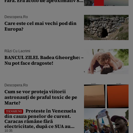
rară. Era acolo de aproximativ 80
de ani
Descopera.ro
Care este cel mai vechi pod din
Europa?
Râzi Cu Lacrimi
BANCUL ZILEI. Badea Gheorghe: –
Nu pot face dragoste!
Descopera.ro
Cum se vor proteja viitorii
astronauți de praful toxic de pe
Marte?
Proteste în Venezuela
TENSIUNI
din cauza penelor de curent.
Caracas rămâne fără
electricitate, după ce SUA au
promis modernizarea rețelei
10:35