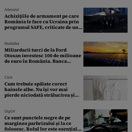
Adevarul
Achizițiile de armament pe care
România le face cu Ucraina prin
programul SAFE, criticate de un
expert în securitate: „Nu știm ce
arme ne trebuie”
Mediafax
Miliardarii turci de la Ford
Otosan investesc 100 de milioane
de euro în România. Banca
Transilvania le acordă o
finanțare uriașă
Click
Cum trebuie spălate corect
hainele albe. Nu își vor mai
pierde niciodată strălucirea și
culoarea intensă
Digi24
Ce sunt punctele negre de pe
marginea parbrizului și la ce
folosesc. Rolul lor este esențial