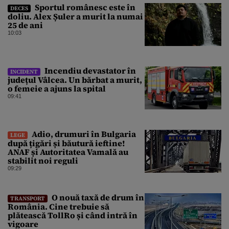
Sportul românesc este în
DECES
doliu. Alex Șuler a murit la numai
25 de ani
10:03
Incendiu devastator în
INCIDENT
județul Vâlcea. Un bărbat a murit,
o femeie a ajuns la spital
09:41
Adio, drumuri în Bulgaria
LEGE
după țigări și băutură ieftine!
ANAF și Autoritatea Vamală au
stabilit noi reguli
09:29
O nouă taxă de drum în
TRANSPORT
România. Cine trebuie să
plătească TollRo și când intră în
vigoare