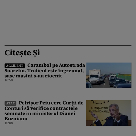
Citește Și
Carambol pe Autostrada
ACCIDENT
Soarelui. Traficul este îngreunat,
șase mașini s-au ciocnit
10:50
Petrișor Peiu cere Curții de
ATAC
Conturi să verifice contractele
semnate în ministerul Dianei
Buzoianu
10:08