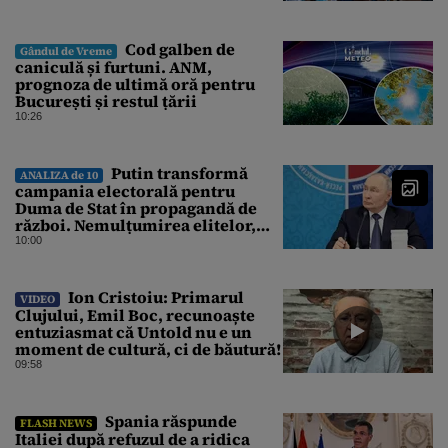
Cod galben de
Gândul de Vreme
caniculă și furtuni. ANM,
prognoza de ultimă oră pentru
București și restul țării
10:26
Putin transformă
ANALIZA de 10
campania electorală pentru
Duma de Stat în propagandă de
război. Nemulțumirea elitelor,
tratată cu indiferență la Kremlin
10:00
Ion Cristoiu: Primarul
VIDEO
Clujului, Emil Boc, recunoaște
entuziasmat că Untold nu e un
moment de cultură, ci de băutură!
09:58
Spania răspunde
FLASH NEWS
Italiei după refuzul de a ridica