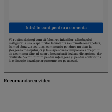
Intră în cont pentru a comenta
Vă rugăm să țineți cont că folosirea injuriilor, a limbajului
instigator la ură, a apelurilor la violență sau trimiterea repetată,
în mod abuziv, a aceluiași comentariu pot duce nu doar la
ștergerea mesajului, ci și la suspendarea temporară a dreptului
de a comenta. Site-ul nostru încurajează dezbaterile aprinse, dar
civilizate. Vă mulțumim pentru înțelegere și pentru contribuția
la o discuție bazată pe argumente, nu pe atacuri.
Recomandarea video