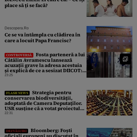
place să ți se facă?
Descopera.ro
Ce se va întâmpla cu clădirea în
care a locuit Papa Francisc?
Fosta parteneră a lui
CONTROVERSĂ
Cătălin Avramescu lansează
acuzații grave la adresa acestuia
și explică de ce a sesizat DIICOT:
„Făcea baie complet dezbrăcat cu
23:25
copiii”. Fostul consilier
prezidențial respinge acuzațiile
Strategia pentru
FLASH NEWS
conservarea biodiversităţii,
adoptată de Camera Deputaţilor.
USR susține că a votat proiectul
cu amendamentele PSD pentru a
22:31
nu bloca un jalon PNRR
Bloomberg: Foști
DEZVĂLUIRI
oficiali europeni au discutat în