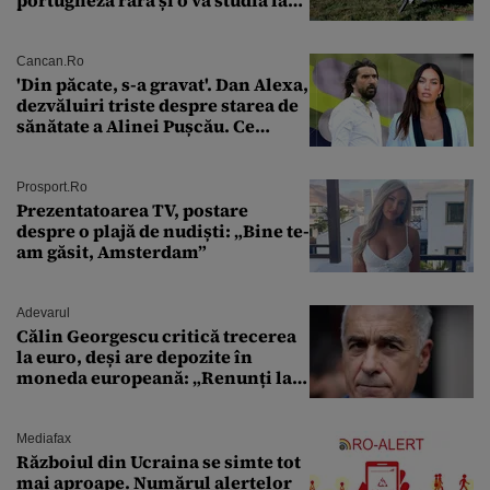
un institut de cercetare
Cancan.ro
'Din păcate, s-a gravat'. Dan Alexa,
dezvăluiri triste despre starea de
sănătate a Alinei Pușcău. Ce
discuție au avut cu două zile în
urmă
Prosport.ro
Prezentatoarea TV, postare
despre o plajă de nudiști: „Bine te-
am găsit, Amsterdam”
Adevarul
Călin Georgescu critică trecerea
la euro, deși are depozite în
moneda europeană: „Renunți la
leu, renunți la suveranitate”
Mediafax
Războiul din Ucraina se simte tot
mai aproape. Numărul alertelor