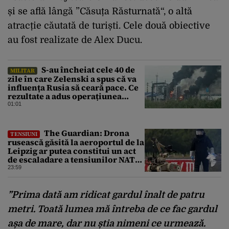
și se află lângă ”Căsuța Răsturnată“, o altă
atracție căutată de turiști. Cele două obiective
au fost realizate de Alex Ducu.
S-au încheiat cele 40 de
MILITAR
zile în care Zelenski a spus că va
influența Rusia să ceară pace. Ce
rezultate a adus operațiunea
Kievului
01:01
The Guardian: Drona
TENSIUNI
rusească găsită la aeroportul de la
Leipzig ar putea constitui un act
de escaladare a tensiunilor NATO-
Rusia
23:59
”Prima dată am ridicat gardul înalt de patru
metri. Toată lumea mă întreba de ce fac gardul
așa de mare, dar nu știa nimeni ce urmează.