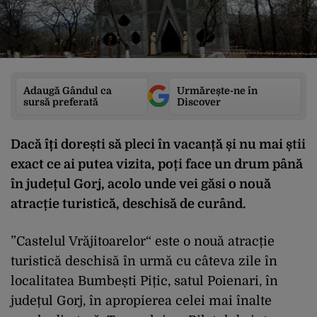
Adaugă Gândul ca
Urmărește-ne în
sursă preferată
Discover
Dacă îți dorești să pleci în vacanță și nu mai știi
exact ce ai putea vizita, poți face un drum până
în județul Gorj, acolo unde vei găsi o nouă
atracție turistică, deschisă de curând.
”Castelul Vrăjitoarelor“ este o nouă atracție
turistică deschisă în urmă cu câteva zile în
localitatea Bumbești Pițic, satul Poienari, în
județul Gorj, în apropierea celei mai înalte