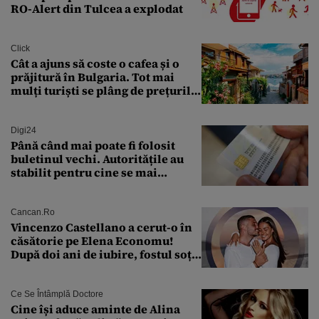
RO-Alert din Tulcea a explodat
Click
Cât a ajuns să coste o cafea și o
prăjitură în Bulgaria. Tot mai
mulți turiști se plâng de prețurile
ridicate
Digi24
Până când mai poate fi folosit
buletinul vechi. Autoritățile au
stabilit pentru cine se mai
eliberează cartea de identitate
model 1997
Cancan.ro
Vincenzo Castellano a cerut-o în
căsătorie pe Elena Economu!
După doi ani de iubire, fostul soț
al Antoniei se pregătește de nuntă
Ce Se Întâmplă Doctore
Cine își aduce aminte de Alina