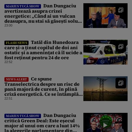
Dan Dungaciu
MARIUS TUCĂ SHOW
avertizează asupra crizei
energetice: „Când ai un vulcan
deasupra, nu stai să găsești soluții
cu leucoplast”
23:00
Tatăl din Hunedoara
FLASH NEWS
care și-a ținut copilul de doi ani
ostatic și a amenințat că îl ucide a
fost reținut pentru 24 de ore
22:52
Ce spune
NEWS ALERT
Transelectrica despre un risc de
pană majoră de curent, în plină
criză energetică. Ce se întâmplă
cu Sistemul Electroenergetic
22:51
Național
Dan Dungaciu
MARIUS TUCĂ SHOW
critică Green Deal: Este eșecul
major al unui om care a luat 14%
la alegerile parlamentare din