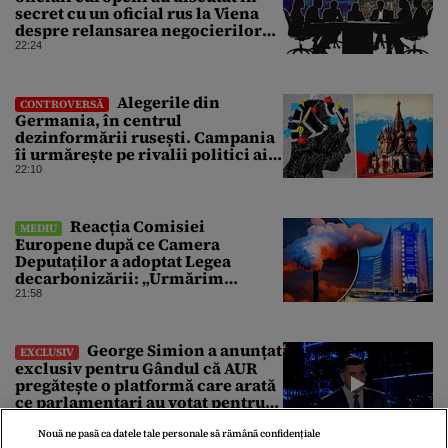
secret cu un oficial rus la Viena
despre relansarea negocierilor
de pace dintre Ucraina și Rusia
22:24
Alegerile din
CONTROVERSĂ
Germania, în centrul
dezinformării rusești. Campania
îi urmărește pe rivalii politici ai
partidului de extremă dreapta
22:10
AfD
Reacția Comisiei
MEDIU
Europene după ce Camera
Deputaților a adoptat Legea
decarbonizării: „Urmărim
evoluția”
21:58
George Simion a anunțat
EXCLUSIV
exclusiv pentru Gândul că AUR
pregătește o platformă care arată
ce parlamentari au votat pentru
suspendarea lui Nicușor Dan
21:52
Nouă ne pasă ca datele tale personale să rămână confidențiale