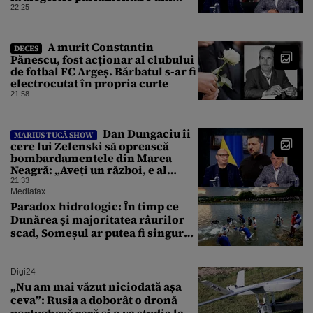
Olanda
22:25
A murit Constantin
DECES
Pănescu, fost acționar al clubului
de fotbal FC Argeș. Bărbatul s-ar fi
electrocutat în propria curte
21:58
Dan Dungaciu îi
MARIUS TUCĂ SHOW
cere lui Zelenski să oprească
bombardamentele din Marea
Neagră: „Aveți un război, e al
vostru, dar lăsați restul să
21:33
circule”
Mediafax
Paradox hidrologic: În timp ce
Dunărea și majoritatea râurilor
scad, Someșul ar putea fi singurul
mare râu cu debite în creștere
Digi24
„Nu am mai văzut niciodată așa
ceva”: Rusia a doborât o dronă
portugheză rară și o va studia la