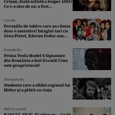
Crișan, fostă solistă a trupei ASIA?
Ce s-a ales de ea: a fost
condamnată la închisoare cu
suspendare. Ce acuzații i se aduc
Ciao.ro
Poveştile de iubire care au rămas
doar o amintire! Imagini tari cu
Gina Pistol, Răzvan Fodor sau
Andra Măruţă şi foştii parteneri
Promotor.ro
Prima Tesla Model S Signature
din România a fost livrată! Cine
este proprietarul?
Descopera.ro
Studenta care a sfidat regimul lui
Hitler și a plătit cu viața
Râzi Cu Lacrimi
BANCUL ZILEI. El către ea: – Ce îți