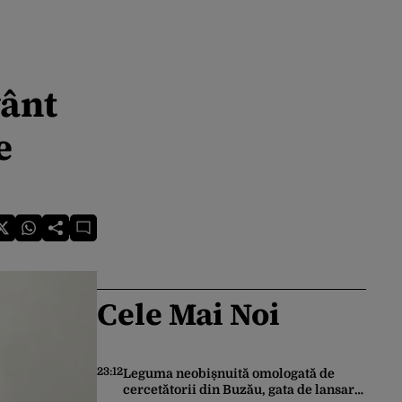
vânt
e
Cele Mai Noi
23:12
Leguma neobișnuită omologată de
cercetătorii din Buzău, gata de lansare