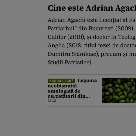
Cine este Adrian Agac
Adrian Agachi este licențiat al F
Patriarhul” din București (2009),
Galilor (2010), și doctor în Teolo
Anglia (2012; titlul tezei de doc
Dumitru Stăniloae), precum și me
Studii Patristice).
Leguma
AGRICULTURĂ
neobișnuită
omologată de
cercetătorii din
Buzău, gata de lansare
23:12
pe piață. Cum poate fi
consumată și de unde
provine soiul