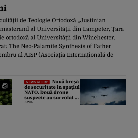
hi
acultății de Teologie Ortodoxă „Justinian
 masterand al Universității din Lampeter, Țara
gie ortodoxă al Universității din Winchester,
torat: The Neo-Palamite Synthesis of Father
mbru al AISP (Asociația Internațională de
Nouă breșă
NEWS ALERT
de securitate în spațiul
NATO. Două drone
suspecte au survolat o
bază militară din
23:04
Germania