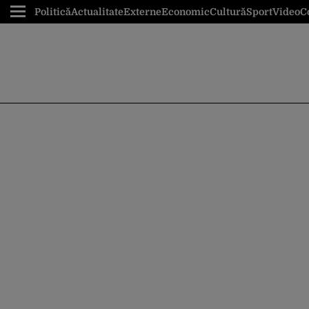
Politică
Actualitate
Externe
Economic
Cultură
Sport
Video
C