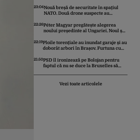
pe piață. Cum poate fi consumată și de
unde provine soiul
23:04
Nouă breșă de securitate în spațiul
NATO. Două drone suspecte au
survolat o bază militară din Germania
22:26
Péter Magyar pregătește alegerea
noului președinte al Ungariei. Noul șef
al statului va fi votat marți de
Parlament
22:19
Ploile torențiale au inundat garaje și au
doborât arbori în Brașov. Furtuna cu
grindină a făcut prăpăd și în Bihor
21:50
PSD îl ironizează pe Bolojan pentru
faptul că nu se duce la Bruxelles să
negocieze deschiderea
termocentralelor: „Pentru că a dat
afară translatorii”
Vezi toate articolele