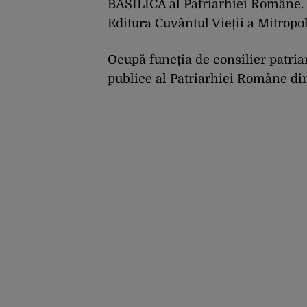
BASILICA al Patriarhiei Române. Î
Editura Cuvântul Vieții a Mitropo
Ocupă funcția de consilier patriar
publice al Patriarhiei Române din