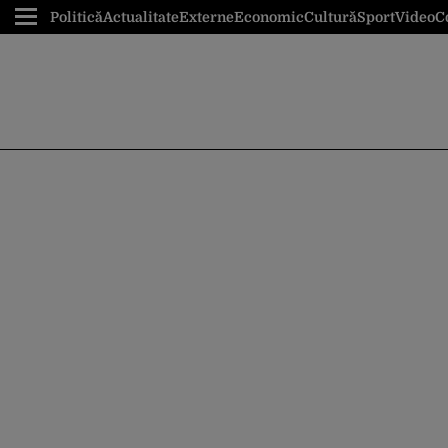
Politică
Actualitate
Externe
Economic
Cultură
Sport
Video
C