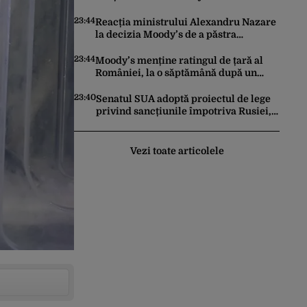
în conflictul cu Iranul
23:44
Reacția ministrului Alexandru Nazare
la decizia Moody’s de a păstra
România recomandată investitorilor:
„Este un răgaz, dar în niciun caz un
23:44
Moody’s menține ratingul de țară al
motiv de relaxare”
României, la o săptămână după un
raport similar al agenției Fitch. Lipsa
unui guvern cu puteri depline,
23:40
Senatul SUA adoptă proiectul de lege
principala vulnerabilitate din raport
privind sancțiunile împotriva Rusiei,
promovat de omul lui Trump
Vezi toate articolele