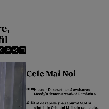
e,
il
Cele Mai Noi
00:18
Nicușor Dan susține că evaluarea
Moody’s demonstrează că România a
făcut pașii necesari pentru a menține
încrederea investitorilor: „Totuși,
23:58
Cât de repede și-au epuizat SUA și
perspectiva rămâne rezervată”
aliații din Orientul Mijlociu rachetele