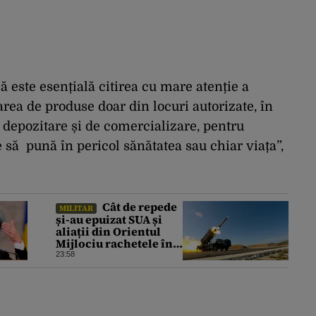
este esențială citirea cu mare atenție a
rea de produse doar din locuri autorizate, în
e depozitare și de comercializare, pentru
e să pună în pericol sănătatea sau chiar viața”,
Cât de repede
MILITAR
și-au epuizat SUA și
aliații din Orientul
Mijlociu rachetele în
conflictul cu Iranul
23:58