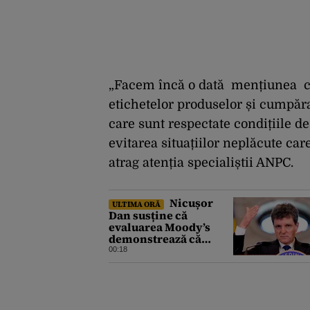
„Facem încă o dată mențiunea că 
etichetelor produselor și cumpăra
care sunt respectate condițiile d
evitarea situațiilor neplăcute car
atrag atenția specialiștii ANPC.
Nicușor
ULTIMA ORĂ
Dan susține că
evaluarea Moody’s
demonstrează că
România a făcut pașii
00:18
necesari pentru a
menține încrederea
investitorilor: „Totuși,
perspectiva rămâne
rezervată”