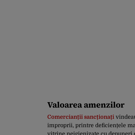
Valoarea amenzilor
Comercianții sancționați
vindeau
improprii, printre deficiențele m
vitrine neigienizate cu depuneri 