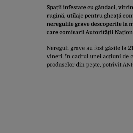
Spații infestate cu gândaci, vitr
rugină, utilaje pentru gheață con
neregulile grave descoperite la m
care comisarii Autorității Națio
Nereguli grave au fost găsite la 2
vineri, în cadrul unei acțiuni de 
produselor din pește, potrivit AN