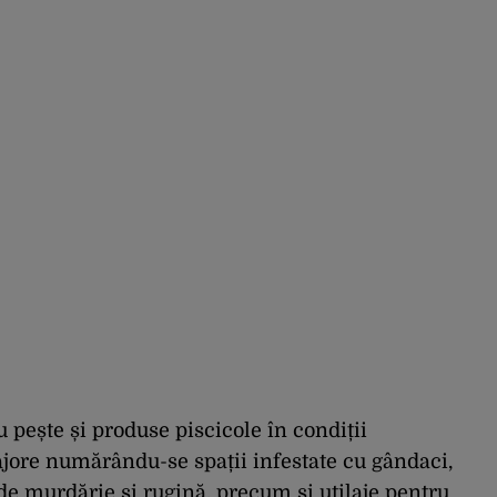
 pește și produse piscicole în condiții
ajore numărându-se spații infestate cu gândaci,
de murdărie și rugină, precum și utilaje pentru