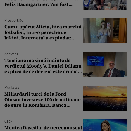
Felix Baumgartner: 'Am fost
ȘTEARSĂ complet din
Prosport.ro
Cum a apărut Alicia, fiica marelui
fotbalist, într-o pereche de
bikini. Internetul a explodat:
„Zeiță superbă!”
Adevarul
Tensiune maximă înainte de
verdictul Moody’s. Daniel Dăianu
explică de ce decizia este crucială
pentru economia României
Mediafax
Miliardarii turci de la Ford
Otosan investesc 100 de milioane
de euro în România. Banca
Transilvania le acordă o
finanțare uriașă
Click
Monica Dascălu, de nerecunoscut