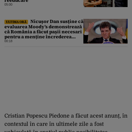
reeducare
05:00
Nicușor Dan susține că
ULTIMA ORĂ
evaluarea Moody’s demonstrează
că România a făcut pașii necesari
pentru a menține încrederea
investitorilor: „Totuși,
00:18
perspectiva rămâne rezervată”
Cristian Popescu Piedone a făcut acest anunț, în
contextul în care în ultimele zile a fost