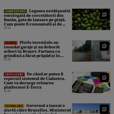
principala vulnerabilitate din
raport
Leguma neobișnuită
AGRICULTURĂ
omologată de cercetătorii din
Buzău, gata de lansare pe piață.
Cum poate fi consumată și de
unde provine soiul
23:12
Ploile torențiale au
ALERTĂ
inundat garaje și au doborât
arbori în Brașov. Furtuna cu
grindină a făcut prăpăd și în
Bihor
22:19
De când ar putea fi
NEWS ALERT
repornit sistemul de Cadastru.
Cum va decurge reluarea
platformei E-Terra
21:12
Guvernul a lansat o
ULTIMA ORĂ
alertă către Bruxelles. Ministerul