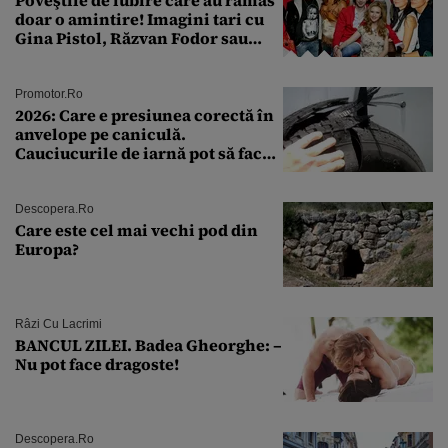
Poveştile de iubire care au rămas
doar o amintire! Imagini tari cu
Gina Pistol, Răzvan Fodor sau
Andra Măruţă şi foştii parteneri
Promotor.ro
2026: Care e presiunea corectă în
anvelope pe caniculă.
Cauciucurile de iarnă pot să facă
explozie la peste 40°C?
Descopera.ro
Care este cel mai vechi pod din
Europa?
Râzi Cu Lacrimi
BANCUL ZILEI. Badea Gheorghe: –
Nu pot face dragoste!
Descopera.ro