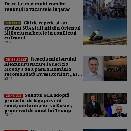
De ce tot mai mulți români
renunță la vacanțele în țară?
Cât de repede și-au
MILITAR
epuizat SUA și aliații din Orientul
Mijlociu rachetele în conflictul
cu Iranul
23:58
Reacția ministrului
NEWS ALERT
Alexandru Nazare la decizia
Moody’s de a păstra România
recomandată investitorilor: „Este
un răgaz, dar în niciun caz un
23:44
motiv de relaxare”
Senatul SUA adoptă
TENSIUNI
proiectul de lege privind
sancțiunile împotriva Rusiei,
promovat de omul lui Trump
23:40