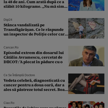
la 48 de ani. Cum arată după ce a
slăbit 10 kilograme. „Nu mă simt
bine în această perioadă”
Digi24
Stânca vandalizată pe
Transfăgărășan. Ce le răspunde
un inspector de Poliție celor care
întreabă: „Dar ce a făcut?”
Cancan.ro
Episodul extrem din dosarul lui
Cătălin Avramescu, cercetat de
DIICOT: 'A plecat în pădure cu o
Ce Se Întâmplă Doctore
Vedeta celebră, diagnosticată cu
cancer pentru a doua oară, dar a
ales să păstreze totul secret. Boala
a fost descoperită la un control de
rutină
Ciao.ro