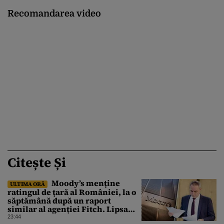
Recomandarea video
Citește Și
Moody’s menține
ULTIMA ORĂ
ratingul de țară al României, la o
săptămână după un raport
similar al agenției Fitch. Lipsa
unui guvern cu puteri depline,
23:44