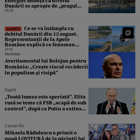
Energiei anunță că nivelul
Dunării se apropie de „pragul
critic”, iar centrala de la
20:26
Cernavodă s-ar putea opri
Ce se va întâmpla cu
ALERTĂ
debitul Dunării din 13 august.
Reprezentanții de la Apele
Române explică ce fenomen
urmează
19:41
Mediafax
Avertismentul lui Bolojan pentru
România: „Crește riscul recăderii
în populism și risipă”
Digi24
„Toată lumea este speriată”. Elita
rusă se teme că FSB „scapă de sub
control”, după ce Putin a extins
puterea serviciului
Cancan.ro
Mihaela Rădulescu a primit o
nouă LOVITURĂ de la părinții lui