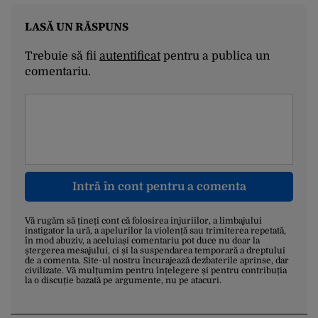
LASĂ UN RĂSPUNS
Trebuie să fii
autentificat
pentru a publica un
comentariu.
Intră în cont pentru a comenta
Vă rugăm să țineți cont că folosirea injuriilor, a limbajului
instigator la ură, a apelurilor la violență sau trimiterea repetată,
în mod abuziv, a aceluiași comentariu pot duce nu doar la
ștergerea mesajului, ci și la suspendarea temporară a dreptului
de a comenta. Site-ul nostru încurajează dezbaterile aprinse, dar
civilizate. Vă mulțumim pentru înțelegere și pentru contribuția
la o discuție bazată pe argumente, nu pe atacuri.