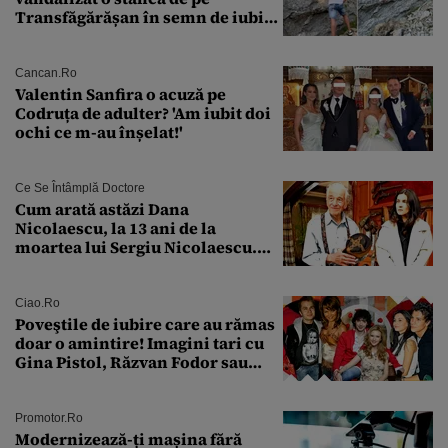
Transfăgărășan în semn de iubire
față de „Anna”
Cancan.ro
Valentin Sanfira o acuză pe
Codruța de adulter? 'Am iubit doi
ochi ce m-au înșelat!'
Ce Se Întâmplă Doctore
Cum arată astăzi Dana
Nicolaescu, la 13 ani de la
moartea lui Sergiu Nicolaescu.
Transformarea care i-a surprins
pe toți
Ciao.ro
Poveştile de iubire care au rămas
doar o amintire! Imagini tari cu
Gina Pistol, Răzvan Fodor sau
Andra Măruţă şi foştii parteneri
Promotor.ro
Modernizează-ți mașina fără