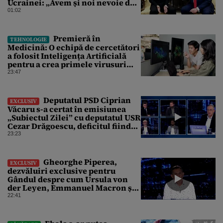
Ucrainei: „Avem și noi nevoie de
rachete”
01:02
Premieră în
TEHNOLOGIE
Medicină: O echipă de cercetători
a folosit Inteligența Artificială
pentru a crea primele virusuri
sintetice la tratarea de E.coli
23:47
Deputatul PSD Ciprian
EXCLUSIV
Văcaru s-a certat în emisiunea
„Subiectul Zilei” cu deputatul USR
Cezar Drăgoescu, deficitul fiind
motivul scandalului
23:23
Gheorghe Piperea,
EXCLUSIV
dezvăluiri exclusive pentru
Gândul despre cum Ursula von
der Leyen, Emmanuel Macron și
Zelenski plănuiesc pe Signal să îl
22:41
pună „la respect” pe Trump