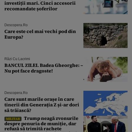
investiții mari. Cinci accesorii
recomandate șoferilor
Descopera.ro
Care este cel mai vechi pod din
Europa?
Râzi Cu Lacrimi
BANCUL ZILEI. Badea Gheorghe: –
Nu pot face dragoste!
Descopera.ro
Care sunt marile orașe în care
tinerii din Generația Z și-ar dori
să trăiască?
Trump neagă zvonurile
MILITAR
despre penuria de muniție, dar
refuză să trimită rachete