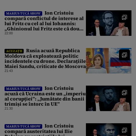
Ion Cristoiu
MARIUS TUCĂ SHOW
compară conflictul de interese al
lui Fritz cu cel al lui Iohannis:
„Ghinionul lui Fritz este că două
instanțe l-au declarat
22:00
incompatibil”
Rusia acuză Republica
ACUZAȚII
Moldova că exploatează politic
incidentele cu drone. Declarațiile
Maiei Sandu, criticate de Moscova
21:43
Ion Cristoiu
MARIUS TUCĂ SHOW
acuză că Ucraina este un „imperiu
al corupției”: „Jumătate din banii
trimiși se întorc în UE”
21:30
Ion Cristoiu
MARIUS TUCĂ SHOW
compară austeritatea lui Ilie