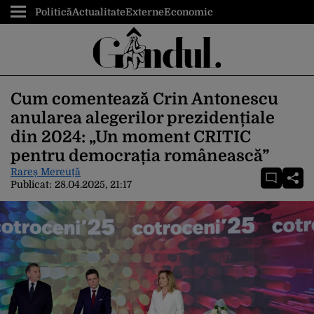
Politică
Actualitate
Externe
Economic
Cum comentează Crin Antonescu
anularea alegerilor prezidențiale
din 2024: „Un moment CRITIC
pentru democrația românească”
Rareș Mereuță
Publicat:
28.04.2025, 21:17