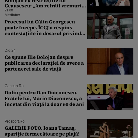
Bolojan cu restricțiile lui
Ceaușescu: „Am retrăit vremurile
tinereții”
21:00
Mediafax
Procesul lui Călin Georgescu
poate începe. ÎCCJ a respins
contestațiile în dosarul privind
lovitura de stat
Digi24
Ce spune Ilie Bolojan despre
publicarea declarației de avere a
partenerei sale de viață
Cancan.ro
Doliu pentru Dan Diaconescu.
Fratele lui, Mario Diaconescu, a
încetat din viață la doar 60 de ani
Prosport.ro
GALERIE FOTO. Ioana Tamaş,
apariție fermecătoare pe plajă!