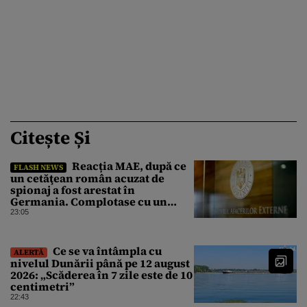
Citește Și
Reacția MAE, după ce
FLASH NEWS
un cetăţean român acuzat de
spionaj a fost arestat în
Germania. Complotase cu un
ucrainean ca să asasineze un
23:05
producător de drone
Ce se va întâmpla cu
ALERTĂ
nivelul Dunării până pe 12 august
2026: „Scăderea în 7 zile este de 10
centimetri”
22:43