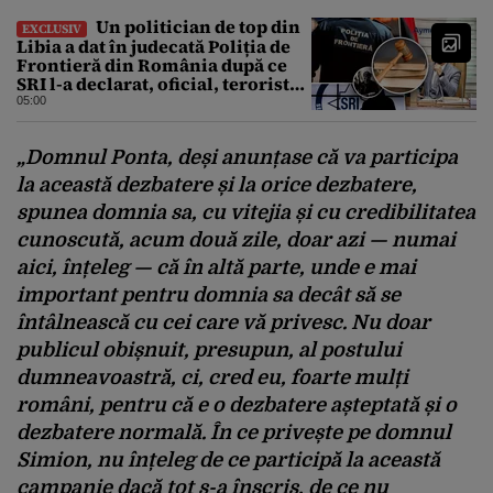
Un politician de top din
EXCLUSIV
Libia a dat în judecată Poliția de
Frontieră din România după ce
SRI l-a declarat, oficial, terorist
ISIS
05:00
„Domnul Ponta, deși anunțase că va participa
la această dezbatere și la orice dezbatere,
spunea domnia sa, cu vitejia și cu credibilitatea
cunoscută, acum două zile, doar azi — numai
aici, înțeleg — că în altă parte, unde e mai
important pentru domnia sa decât să se
întâlnească cu cei care vă privesc. Nu doar
publicul obișnuit, presupun, al postului
dumneavoastră, ci, cred eu, foarte mulți
români, pentru că e o dezbatere așteptată și o
dezbatere normală. În ce privește pe domnul
Simion, nu înțeleg de ce participă la această
campanie dacă tot s-a înscris, de ce nu