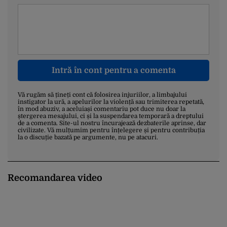
Intră în cont pentru a comenta
Vă rugăm să țineți cont că folosirea injuriilor, a limbajului
instigator la ură, a apelurilor la violență sau trimiterea repetată,
în mod abuziv, a aceluiași comentariu pot duce nu doar la
ștergerea mesajului, ci și la suspendarea temporară a dreptului
de a comenta. Site-ul nostru încurajează dezbaterile aprinse, dar
civilizate. Vă mulțumim pentru înțelegere și pentru contribuția
la o discuție bazată pe argumente, nu pe atacuri.
Recomandarea video