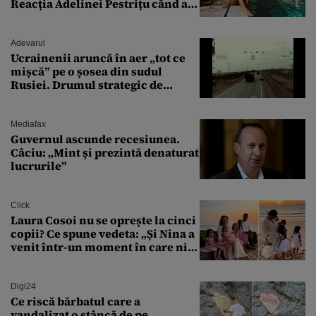
Reacția Adelinei Pestrițu când a
văzut-o
Adevarul
Ucrainenii aruncă în aer „tot ce
mișcă” pe o șosea din sudul
Rusiei. Drumul strategic de
aprovizionare către Crimeea este
controlat complet
Mediafax
Guvernul ascunde recesiunea.
Câciu: „Mint și prezintă denaturat
lucrurile”
Click
Laura Cosoi nu se oprește la cinci
copii? Ce spune vedeta: „Și Nina a
venit într-un moment în care nici
măcar nu mai discutam”
Digi24
Ce riscă bărbatul care a
vandalizat o stâncă de pe